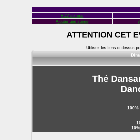
RDV soirées
Ajouter une soirée
A
ATTENTION CET 
Utilisez les liens ci-dessus p
Dim
Thé Dansan
Dan
100% 
1
10%