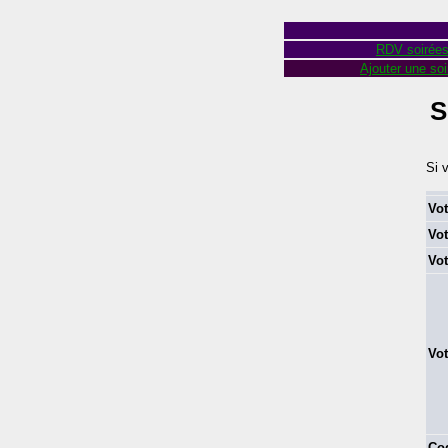
RDV soirée
Ajouter une soi
S
Si 
Vo
Vo
Vot
Vo
Cod