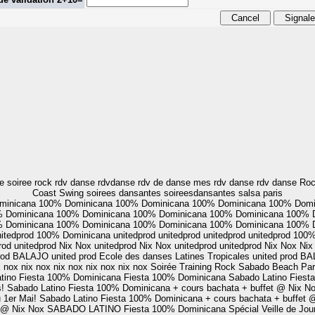
soiree rock rdv danse rdvdanse rdv de danse mes rdv danse rdv danse Rock
Coast Swing soirees dansantes soireesdansantes salsa paris
minicana
100% Dominicana
100% Dominicana
100% Dominicana
100% Domi
 Dominicana
100% Dominicana
100% Dominicana
100% Dominicana
100% 
 Dominicana
100% Dominicana
100% Dominicana
100% Dominicana
100% 
itedprod
100% Dominicana
unitedprod
unitedprod
unitedprod
unitedprod
100%
rod
unitedprod
Nix Nox
unitedprod
Nix Nox
unitedprod
unitedprod
Nix Nox
Nix
rod
BALAJO
united prod
Ecole des danses Latines Tropicales
united prod
BA
x nox
nix nox
nix nox
nix nox
nix nox
Soirée Training Rock
Sabado Beach Part
tino
Fiesta 100% Dominicana
Fiesta 100% Dominicana
Sabado Latino
Fiest
!
Sabado Latino
Fiesta 100% Dominicana + cours bachata + buffet @ Nix N
 1er Mai!
Sabado Latino
Fiesta 100% Dominicana + cours bachata + buffet
t @ Nix Nox
SABADO LATINO
Fiesta 100% Dominicana Spécial Veille de Jou