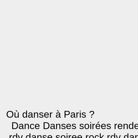
Où danser à Paris ?
Dance Danses soirées rend
rdv danse soiree rock rdv d