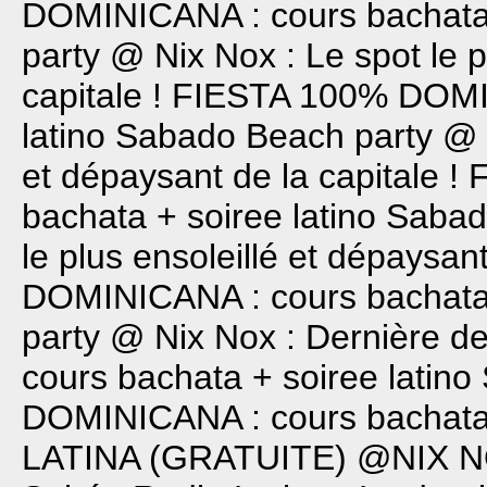
DOMINICANA : cours bachata 
party @ Nix Nox : Le spot le p
capitale !
FIESTA 100% DOMIN
latino
Sabado Beach party @ Ni
et dépaysant de la capitale !
bachata + soiree latino
Sabado
le plus ensoleillé et dépaysant
DOMINICANA : cours bachata 
party @ Nix Nox : Dernière de
cours bachata + soiree latino
DOMINICANA : cours bachata 
LATINA (GRATUITE) @NIX 