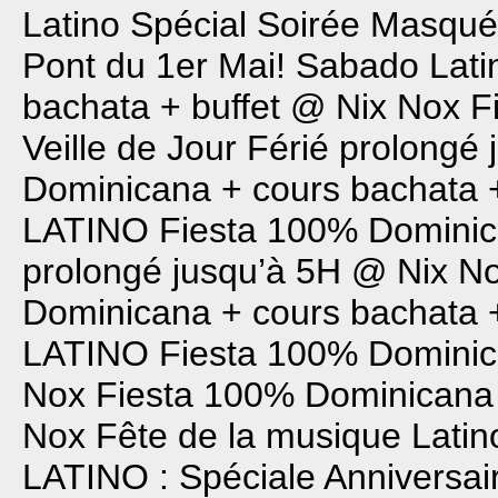
Latino Spécial Soirée Masqué
Pont du 1er Mai!
Sabado Lat
bachata + buffet @ Nix Nox
F
Veille de Jour Férié prolong
Dominicana + cours bachata 
LATINO
Fiesta 100% Dominica
prolongé jusqu’à 5H @ Nix N
Dominicana + cours bachata 
LATINO
Fiesta 100% Dominic
Nox
Fiesta 100% Dominicana 
Nox
Fête de la musique Latin
LATINO : Spéciale Anniversai