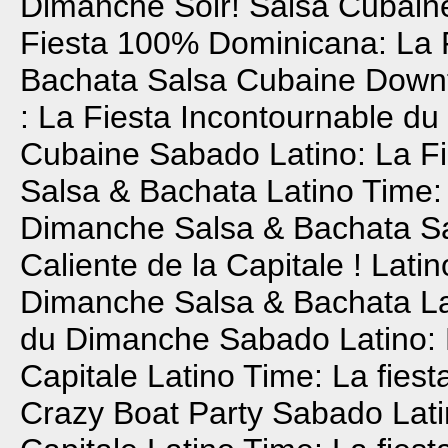
Dimanche Soir!
Salsa Cubain
Fiesta 100% Dominicana: La 
Bachata
Salsa Cubaine
Downt
: La Fiesta Incontournable d
Cubaine
Sabado Latino: La Fie
Salsa & Bachata
Latino Time:
Dimanche
Salsa & Bachata
Sa
Caliente de la Capitale !
Latin
Dimanche
Salsa & Bachata
L
du Dimanche
Sabado Latino: L
Capitale
Latino Time: La fies
Crazy Boat Party
Sabado Latin