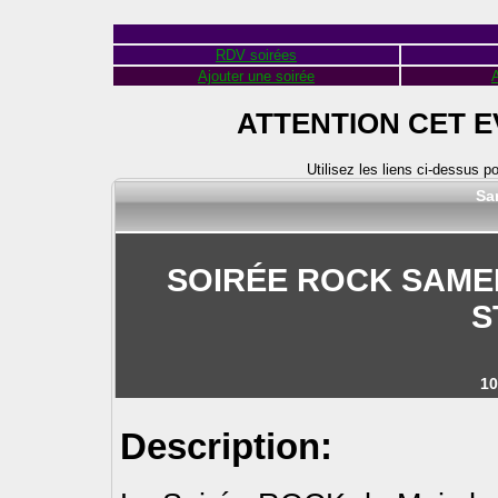
RDV soirées
Ajouter une soirée
A
ATTENTION CET 
Utilisez les liens ci-dessus p
Sa
SOIRÉE ROCK SAMED
S
10
Description: