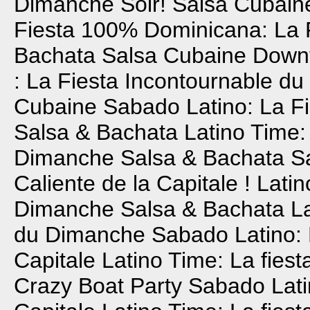
Dimanche Soir!
Salsa Cubain
Fiesta 100% Dominicana: La 
Bachata
Salsa Cubaine
Downt
: La Fiesta Incontournable d
Cubaine
Sabado Latino: La Fie
Salsa & Bachata
Latino Time:
Dimanche
Salsa & Bachata
Sa
Caliente de la Capitale !
Latin
Dimanche
Salsa & Bachata
L
du Dimanche
Sabado Latino: L
Capitale
Latino Time: La fies
Crazy Boat Party
Sabado Latin