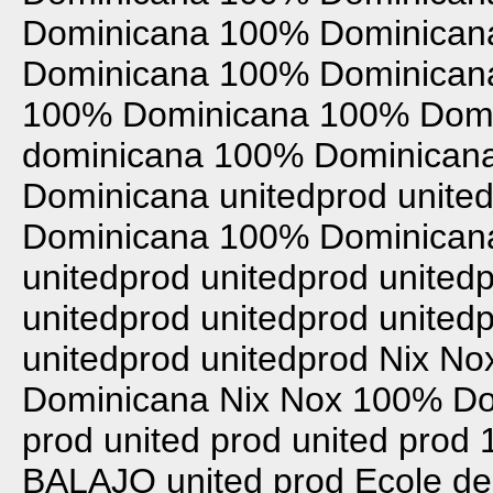
Dominicana
100% Dominican
Dominicana
100% Dominican
100% Dominicana
100% Domi
dominicana
100% Dominican
Dominicana
unitedprod
unite
Dominicana
100% Dominican
unitedprod
unitedprod
united
unitedprod
unitedprod
united
unitedprod
unitedprod
Nix No
Dominicana
Nix Nox
100% Do
prod
united prod
united prod
BALAJO
united prod
Ecole de