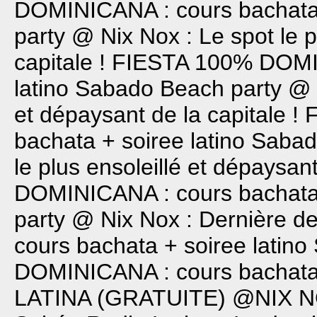
DOMINICANA : cours bachata 
party @ Nix Nox : Le spot le p
capitale !
FIESTA 100% DOMIN
latino
Sabado Beach party @ Ni
et dépaysant de la capitale !
bachata + soiree latino
Sabado
le plus ensoleillé et dépaysant
DOMINICANA : cours bachata 
party @ Nix Nox : Dernière de
cours bachata + soiree latino
DOMINICANA : cours bachata 
LATINA (GRATUITE) @NIX 