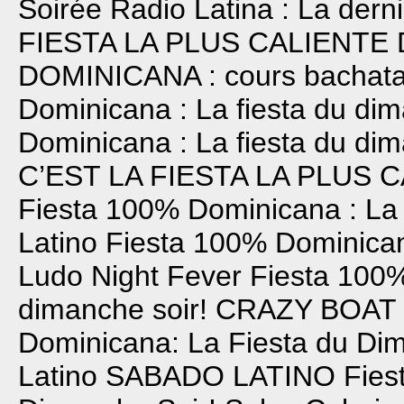
Soirée Radio Latina : La dern
FIESTA LA PLUS CALIENTE D
DOMINICANA : cours bachata 
Dominicana : La fiesta du dim
Dominicana : La fiesta du dim
C’EST LA FIESTA LA PLUS C
Fiesta 100% Dominicana : La f
Latino
Fiesta 100% Dominicana
Ludo Night Fever
Fiesta 100%
dimanche soir!
CRAZY BOAT
Dominicana: La Fiesta du Dim
Latino
SABADO LATINO
Fies