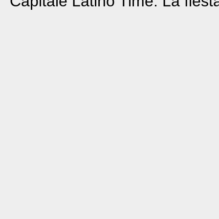
Capitale
Latino Time: La fies