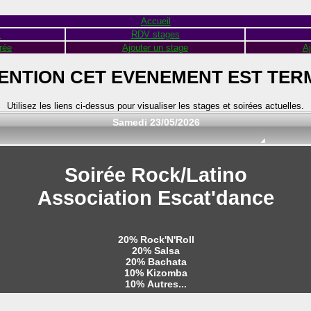
Accueil
s
RDV stages
rée
Ajouter un stage
Aj
ENTION CET EVENEMENT EST TER
Utilisez les liens ci-dessus pour visualiser les stages et soirées actuelles.
Samedi 23/05/2026
Soirée Rock/Latino
Association Escat'dance
20% Rock'N'Roll
20% Salsa
20% Bachata
10% Kizomba
10% Autres...