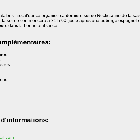
scatalens, Escat'dance organise sa dernière soirée Rock/Latino de la sa
0, la soirée commencera à 21 h 00, juste après une auberge espagnole
jours dans la bonne ambiance.
omplémentaires:
uros
s
 euros
lens
 d'informations:
il.com