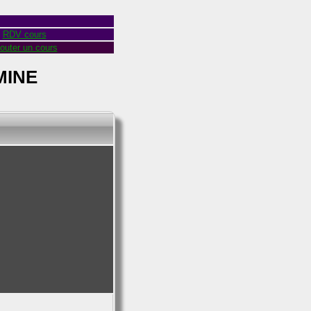
RDV cours
outer un cours
MINE