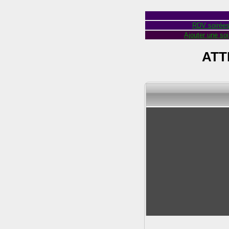
RDV soirée
Ajouter une soi
ATT