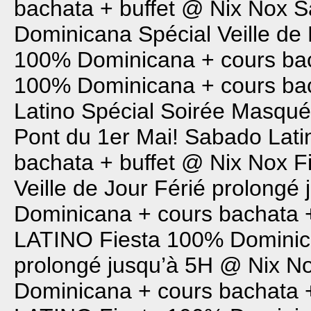
bachata + buffet @ Nix Nox
S
Dominicana Spécial Veille de
100% Dominicana + cours bac
100% Dominicana + cours bac
Latino Spécial Soirée Masqué
Pont du 1er Mai!
Sabado Lat
bachata + buffet @ Nix Nox
F
Veille de Jour Férié prolong
Dominicana + cours bachata 
LATINO
Fiesta 100% Dominica
prolongé jusqu’à 5H @ Nix N
Dominicana + cours bachata 