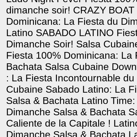
dimanche soir!
CRAZY BOAT
Dominicana: La Fiesta du Dim
Latino
SABADO LATINO
Fies
Dimanche Soir!
Salsa Cubain
Fiesta 100% Dominicana: La 
Bachata
Salsa Cubaine
Downt
: La Fiesta Incontournable d
Cubaine
Sabado Latino: La Fie
Salsa & Bachata
Latino Time:
Dimanche
Salsa & Bachata
Sa
Caliente de la Capitale !
Latin
Dimanche
Salsa & Bachata
L