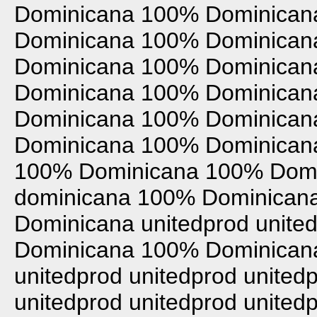
Dominicana
100% Dominican
Dominicana
100% Dominican
Dominicana
100% Dominican
Dominicana
100% Dominican
Dominicana
100% Dominican
Dominicana
100% Dominican
100% Dominicana
100% Domi
dominicana
100% Dominican
Dominicana
unitedprod
unite
Dominicana
100% Dominican
unitedprod
unitedprod
united
unitedprod
unitedprod
united