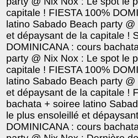
party @ Nix Nox : Le spot le p
capitale !
FIESTA 100% DOMIN
latino
Sabado Beach party @ Ni
et dépaysant de la capitale !
DOMINICANA : cours bachata 
party @ Nix Nox : Le spot le p
capitale !
FIESTA 100% DOMIN
latino
Sabado Beach party @ Ni
et dépaysant de la capitale !
bachata + soiree latino
Sabado
le plus ensoleillé et dépaysant
DOMINICANA : cours bachata 
party @ Nix Nox : Dernière de