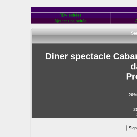
RDV soirées
Ajouter une soirée
A
Sa
Diner spectacle Caba
d
Pr
20%
2
Sign