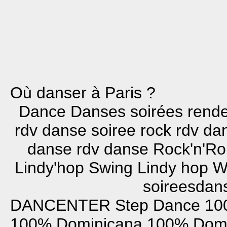
Où danser à Paris ?
Dance Danses soirées rend
rdv danse soiree rock rdv d
danse rdv danse Rock'n'Ro
Lindy'hop Swing Lindy hop W
soireesdans
DANCENTER
Step Dance
10
100% Dominicana
100% Domi