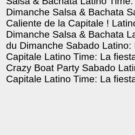
Salsa & Bachata
Latino Time:
Dimanche
Salsa & Bachata
Sa
Caliente de la Capitale !
Latin
Dimanche
Salsa & Bachata
L
du Dimanche
Sabado Latino: L
Capitale
Latino Time: La fies
Crazy Boat Party
Sabado Latin
Capitale
Latino Time: La fies