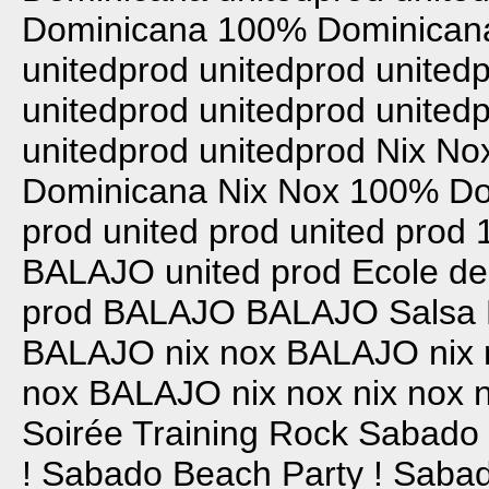
Dominicana
100% Dominican
unitedprod
unitedprod
united
unitedprod
unitedprod
united
unitedprod
unitedprod
Nix No
Dominicana
Nix Nox
100% Do
prod
united prod
united prod
BALAJO
united prod
Ecole de
prod
BALAJO
BALAJO
Salsa
BALAJO
nix nox
BALAJO
nix
nox
BALAJO
nix nox
nix nox
Soirée Training Rock
Sabado 
!
Sabado Beach Party !
Sabad