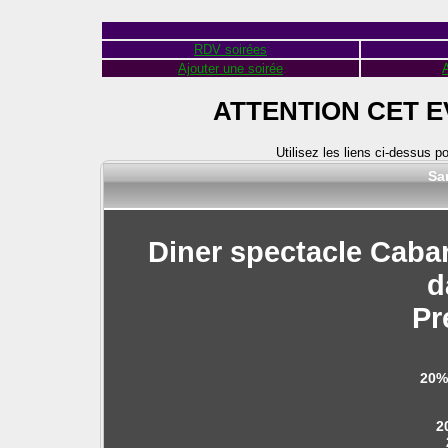
RDV soirées
Ajouter une soirée
A
ATTENTION CET 
Utilisez les liens ci-dessus p
Sa
Diner spectacle Caba
d
Pr
20%
2