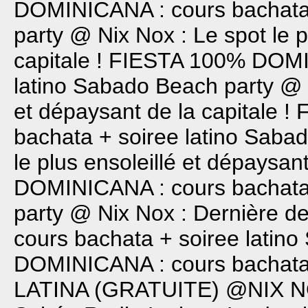
DOMINICANA : cours bachata 
party @ Nix Nox : Le spot le p
capitale !
FIESTA 100% DOMIN
latino
Sabado Beach party @ Ni
et dépaysant de la capitale !
bachata + soiree latino
Sabado
le plus ensoleillé et dépaysant
DOMINICANA : cours bachata 
party @ Nix Nox : Dernière de
cours bachata + soiree latino
DOMINICANA : cours bachata 
LATINA (GRATUITE) @NIX 