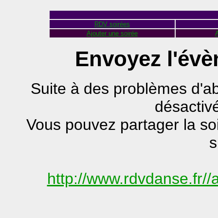
RDV soirées
Ajouter une soirée
A
Envoyez l'évè
Suite à des problèmes d'abu
désactivé
Vous pouvez partager la soi
s
http://www.rdvdanse.fr/