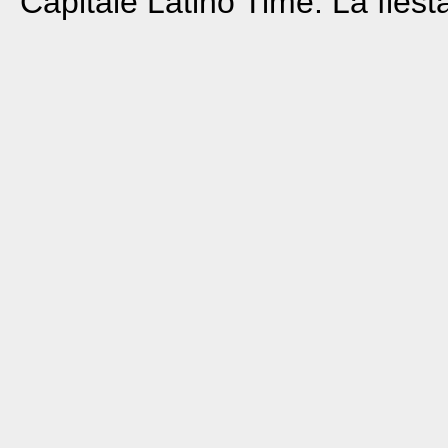
Capitale
Latino Time: La fies