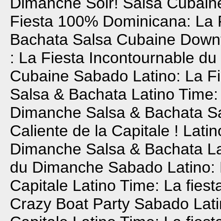
Dimanche Soir!
Salsa Cubain
Fiesta 100% Dominicana: La 
Bachata
Salsa Cubaine
Downt
: La Fiesta Incontournable d
Cubaine
Sabado Latino: La Fie
Salsa & Bachata
Latino Time:
Dimanche
Salsa & Bachata
Sa
Caliente de la Capitale !
Latin
Dimanche
Salsa & Bachata
L
du Dimanche
Sabado Latino: L
Capitale
Latino Time: La fies
Crazy Boat Party
Sabado Latin