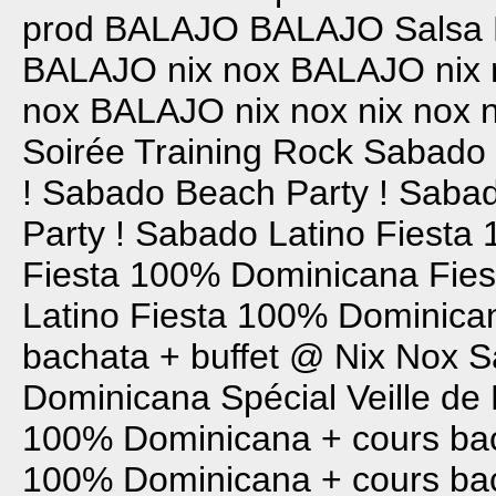
prod
BALAJO
BALAJO
Salsa
BALAJO
nix nox
BALAJO
nix
nox
BALAJO
nix nox
nix nox
Soirée Training Rock
Sabado 
!
Sabado Beach Party !
Sabad
Party !
Sabado Latino
Fiesta
Fiesta 100% Dominicana
Fie
Latino
Fiesta 100% Dominica
bachata + buffet @ Nix Nox
S
Dominicana Spécial Veille de
100% Dominicana + cours bac
100% Dominicana + cours bac