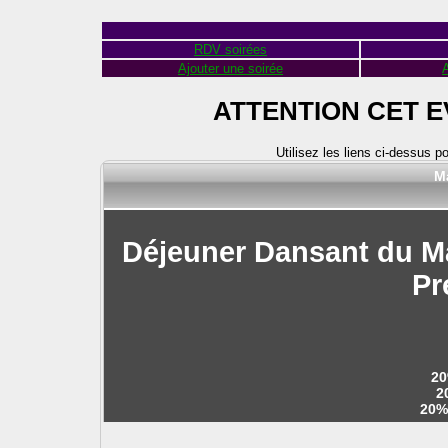
RDV soirées
Ajouter une soirée
A
ATTENTION CET 
Utilisez les liens ci-dessus p
Ma
Déjeuner Dansant du Ma
Pr
20
2
20%