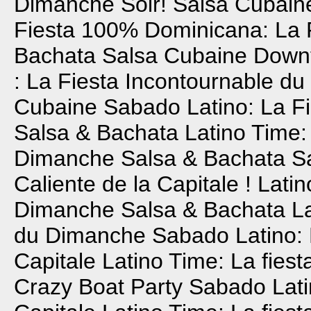
Dimanche Soir!
Salsa Cubain
Fiesta 100% Dominicana: La 
Bachata
Salsa Cubaine
Downt
: La Fiesta Incontournable d
Cubaine
Sabado Latino: La Fie
Salsa & Bachata
Latino Time:
Dimanche
Salsa & Bachata
Sa
Caliente de la Capitale !
Latin
Dimanche
Salsa & Bachata
L
du Dimanche
Sabado Latino: L
Capitale
Latino Time: La fies
Crazy Boat Party
Sabado Latin