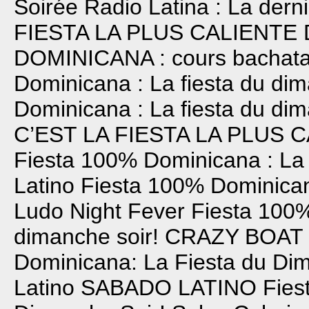
Soirée Radio Latina : La dern
FIESTA LA PLUS CALIENTE D
DOMINICANA : cours bachata 
Dominicana : La fiesta du dim
Dominicana : La fiesta du dim
C’EST LA FIESTA LA PLUS C
Fiesta 100% Dominicana : La f
Latino
Fiesta 100% Dominicana
Ludo Night Fever
Fiesta 100%
dimanche soir!
CRAZY BOAT
Dominicana: La Fiesta du Dim
Latino
SABADO LATINO
Fies