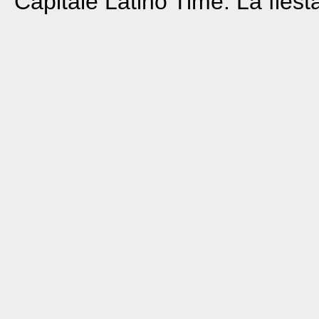
Capitale
Latino Time: La fies