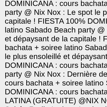
DOMINICANA : cours bachata 
party @ Nix Nox : Le spot le p
capitale !
FIESTA 100% DOMIN
latino
Sabado Beach party @ Ni
et dépaysant de la capitale !
bachata + soiree latino
Sabado
le plus ensoleillé et dépaysant
DOMINICANA : cours bachata 
party @ Nix Nox : Dernière de
cours bachata + soiree latino
DOMINICANA : cours bachata 
LATINA (GRATUITE) @NIX 