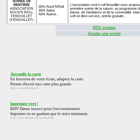
SOIREE DE
RENTREE
L'association rock'n roll fenouillet vous propo
30% Rock'N'Roll
ASSOCIATION
première soirée de la saison, au programme d
30% Salsa
ROCK'N ROLL
danse, de l'ambiance et de la convivialité. boi
40% Autres...
FENOUILLET
soft en libre service, entrée gratuite.
...
(FENOUILLET)
RDV soirées
Ajouter une soirée
Agrandir la carte
En fonction de votre écran, adaptez la carte.
Permet d'avoir une carte plus grande.
http://www.rdvdanse.fr/
Imprimer vert !
RDV Danse innove pour l'environnement.
Imprimer en ne gardant que le strict minimum.
http://www.rdvdanse.fr/soirees.html