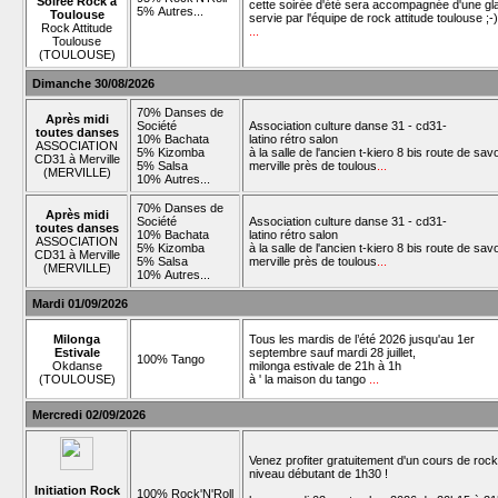
Soirée Rock à
cette soirée d'été sera accompagnée d'une gl
5% Autres...
Toulouse
servie par l'équipe de rock attitude toulouse ;-)
Rock Attitude
...
Toulouse
(TOULOUSE)
Dimanche 30/08/2026
70% Danses de
Après midi
Société
Association culture danse 31 - cd31-
toutes danses
10% Bachata
latino rétro salon
ASSOCIATION
5% Kizomba
à la salle de l'ancien t-kiero 8 bis route de sav
CD31 à Merville
5% Salsa
merville près de toulous
...
(MERVILLE)
10% Autres...
70% Danses de
Après midi
Société
Association culture danse 31 - cd31-
toutes danses
10% Bachata
latino rétro salon
ASSOCIATION
5% Kizomba
à la salle de l'ancien t-kiero 8 bis route de sav
CD31 à Merville
5% Salsa
merville près de toulous
...
(MERVILLE)
10% Autres...
Mardi 01/09/2026
Milonga
Tous les mardis de l’été 2026 jusqu'au 1er
Estivale
septembre sauf mardi 28 juillet,
100% Tango
Okdanse
milonga estivale de 21h à 1h
(TOULOUSE)
à ' la maison du tango
...
Mercredi 02/09/2026
Venez profiter gratuitement d'un cours de rock
niveau débutant de 1h30 !
Initiation Rock
100% Rock'N'Roll