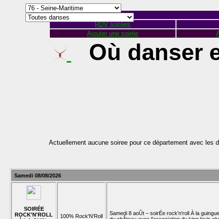
RDV soirées
Ajouter une soirée
A
Où danser e
Actuellement aucune soiree pour ce département avec les d
Samedi 08/08/2026
SOIRÉE
Samedi 8 aoÛt – soirÉe rock'n'roll À la guingue
ROCK'N'ROLL
100% Rock'N'Roll