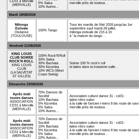
CD31 à Merville
5% Salsa
merville près de toulous
...
(MERVILLE)
10% Autres...
Mardi 18/08/2026
Milonga
Tous les mardis de l’été 2026 jusqu'au 1er
Estivale
septembre sauf mardi 28 juillet,
100% Tango
Okdanse
milonga estivale de 21h à 1h
(TOULOUSE)
à ' la maison du tango
...
Vendredi 21/08/2026
KING LOUIS
100% Rock'N'Roll
CLUB SOIREE
30% Salsa
ROCK'N ROLL
30% Bachata
Soiree 100 % rock'n roll
KING LOUIS
30% Kizomba
et latino dans la troisieme salle
...
CLUB
10% WCS (West
(LA SALVETAT
Coast Swing)
ST GILLES)
Dimanche 23/08/2026
70% Danses de
Après midi
Société
Association culture danse 31 - cd31-
toutes danses
10% Bachata
latino rétro salon
ASSOCIATION
5% Kizomba
à la salle de l'ancien t-kiero 8 bis route de sav
CD31 à Merville
5% Salsa
merville près de toulous
...
(MERVILLE)
10% Autres...
70% Danses de
Après midi
Société
Association culture danse 31 - cd31-
toutes danses
10% Bachata
latino rétro salon
ASSOCIATION
5% Kizomba
à la salle de l'ancien t-kiero 8 bis route de sav
CD31 à Merville
5% Salsa
merville près de toulous
...
(MERVILLE)
10% Autres...