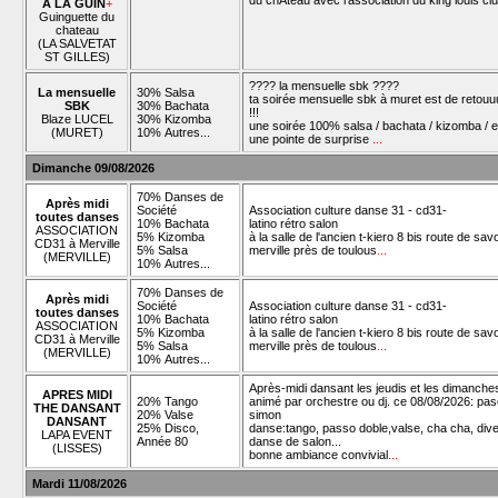
du chÂteau avec l'association du king louis cl
À LA GUIN
+
Guinguette du
chateau
(LA SALVETAT
ST GILLES)
???? la mensuelle sbk ????
La mensuelle
30% Salsa
ta soirée mensuelle sbk à muret est de retouu
SBK
30% Bachata
!!!
Blaze LUCEL
30% Kizomba
une soirée 100% salsa / bachata / kizomba / e
(MURET)
10% Autres...
une pointe de surprise
...
Dimanche 09/08/2026
70% Danses de
Après midi
Société
Association culture danse 31 - cd31-
toutes danses
10% Bachata
latino rétro salon
ASSOCIATION
5% Kizomba
à la salle de l'ancien t-kiero 8 bis route de sav
CD31 à Merville
5% Salsa
merville près de toulous
...
(MERVILLE)
10% Autres...
70% Danses de
Après midi
Société
Association culture danse 31 - cd31-
toutes danses
10% Bachata
latino rétro salon
ASSOCIATION
5% Kizomba
à la salle de l'ancien t-kiero 8 bis route de sav
CD31 à Merville
5% Salsa
merville près de toulous
...
(MERVILLE)
10% Autres...
Après-midi dansant les jeudis et les dimanche
APRES MIDI
20% Tango
animé par orchestre ou dj. ce 08/08/2026: pas
THE DANSANT
20% Valse
simon
DANSANT
25% Disco,
danse:tango, passo doble,valse, cha cha, div
LAPA EVENT
Année 80
danse de salon...
(LISSES)
bonne ambiance convivial
...
Mardi 11/08/2026