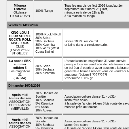
Milonga
Tous les mardis de l’été 2026 jusqu'au 1er
Estivale
septembre sauf mardi 28 juillet,
100% Tango
Okdanse
milonga estivale de 21h à 1h
(TOULOUSE)
à ' la maison du tango
...
Vendredi 14/08/2026
KING LOUIS
100% Rock'N'Roll
CLUB SOIREE
30% Salsa
ROCK'N ROLL
30% Bachata
Soiree 100 % rock'n roll
KING LOUIS
30% Kizomba
et latino dans la troisieme salle
...
CLUB
10% WCS (West
(LA SALVETAT
Coast Swing)
ST GILLES)
La noche SBK
L'association los magnificos 31 vous convie
summer
presque tous les vendredis de l été toujours 
30% Salsa
edition 5
un bel état d' esprit et avec passion a la brass
30% Bachata
Los magnificos
generale a balma!! rendez vous ce vendredi 1
30% Kizomba
31
aout pour l'édition 5 ????????!
(BALMA)
????soirée 100% gr
...
Dimanche 16/08/2026
70% Danses de
Après midi
Société
Association culture danse 31 - cd31-
toutes danses
10% Bachata
latino rétro salon
ASSOCIATION
5% Kizomba
à la salle de l'ancien t-kiero 8 bis route de sav
CD31 à Merville
5% Salsa
merville près de toulous
...
(MERVILLE)
10% Autres...
70% Danses de
Après midi
Société
Association culture danse 31 - cd31-
toutes danses
10% Bachata
latino rétro salon
ASSOCIATION
5% Kizomba
à la salle de l'ancien t-kiero 8 bis route de sav