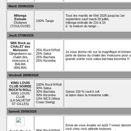
Mardi 25/08/2026
Milonga
Tous les mardis de l’été 2026 jusqu'au 1er
Estivale
septembre sauf mardi 28 juillet,
100% Tango
Okdanse
milonga estivale de 21h à 1h
(TOULOUSE)
à ' la maison du tango
...
Jeudi 27/08/2026
SBK Rock au
CHALET des
Moissons
25% Rock'N'Roll
Je vous donne rdv sur la magnifique et imme
Djingndance au
25% Salsa
piste de danse du chalet des moissons pour 
chalet des
25% Bachata
grande soirée rock salsa bachata kizomba !!
moissons à
25% Kizomba
BALMA
(BALMA)
Vendredi 28/08/2026
KING LOUIS
100% Rock'N'Roll
CLUB SOIREE
30% Salsa
ROCK'N ROLL
30% Bachata
Soiree 100 % rock'n roll
KING LOUIS
30% Kizomba
et latino dans la troisieme salle
...
CLUB
10% WCS (West
(LA SALVETAT
Coast Swing)
ST GILLES)
Samedi 29/08/2026
Envie de vous évader en août ? venez danser
rock chez rock attitude toulouse
95% Rock'N'Roll