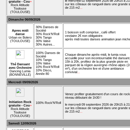
le mercredi 02 septembre 2026 de 20h15 à 2
gratuite - Cou
+
sur les côteaux de rangueil dans une grande s
Rock Attitude
de 215 m2
...
Toulouse
(TOULOUSE)
Dimanche 06/09/2026
30% Danses de
Apres midi
Société
1 boisson soft comprise , café offert
danse
30% Rock'N'Roll
vestiaire 2€ non obligatoire.
Urban ex Bolero
30% Tango
après midi toutes danses animation jean mich
(TOULOUSE)
30% Valse
30% Autres...
100% Danses de
Chaque dimanche après-midi, le lumia vous
Société
accueille pour son incontournable thé dansant
10% Tango
15h à 20h, profitez de la plus grande piste en
10% Valse
Thé Dansant
parquet de la région auvergne–rhône-alpes (2
10% Rock'N'Roll
avec Orchestre
m²), d’un orchestre live et d’une ambiance
10% Disco,
Dancing Lumia
convivial
...
Année 80
(BONNEVILLE)
Mercredi 09/09/2026
Venez profiter gratuitement d'un cours de rock
niveau débutant de 1h30 !
Initiation Rock
100% Rock'N'Roll
le mercredi 09 septembre 2026 de 20h15 à 2
gratuite - Cou
+
sur les côteaux de rangueil dans une grande s
Rock Attitude
de 215 m2
...
Toulouse
(TOULOUSE)
Samedi 12/09/2026