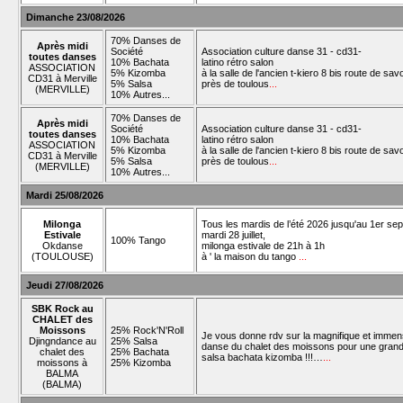
Dimanche 23/08/2026
70% Danses de
Après midi
Société
Association culture danse 31 - cd31-
toutes danses
10% Bachata
latino rétro salon
ASSOCIATION
5% Kizomba
à la salle de l'ancien t-kiero 8 bis route de sav
CD31 à Merville
5% Salsa
près de toulous
...
(MERVILLE)
10% Autres...
70% Danses de
Après midi
Société
Association culture danse 31 - cd31-
toutes danses
10% Bachata
latino rétro salon
ASSOCIATION
5% Kizomba
à la salle de l'ancien t-kiero 8 bis route de sav
CD31 à Merville
5% Salsa
près de toulous
...
(MERVILLE)
10% Autres...
Mardi 25/08/2026
Milonga
Tous les mardis de l’été 2026 jusqu'au 1er se
Estivale
mardi 28 juillet,
100% Tango
Okdanse
milonga estivale de 21h à 1h
(TOULOUSE)
à ' la maison du tango
...
Jeudi 27/08/2026
SBK Rock au
CHALET des
Moissons
25% Rock'N'Roll
Je vous donne rdv sur la magnifique et immen
Djingndance au
25% Salsa
danse du chalet des moissons pour une grand
chalet des
25% Bachata
salsa bachata kizomba !!!…
...
moissons à
25% Kizomba
BALMA
(BALMA)