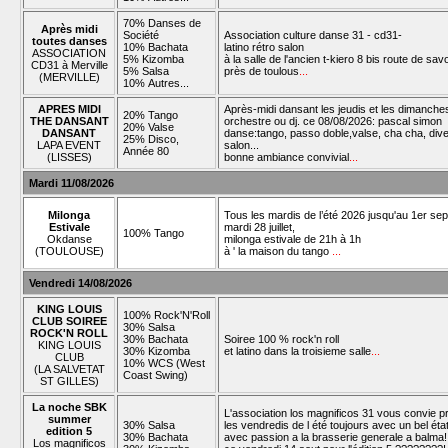
70% Danses de
Après midi
Société
Association culture danse 31 - cd31-
toutes danses
10% Bachata
latino rétro salon
ASSOCIATION
5% Kizomba
à la salle de l'ancien t-kiero 8 bis route de sav
CD31 à Merville
5% Salsa
près de toulous
...
(MERVILLE)
10% Autres...
APRES MIDI
Après-midi dansant les jeudis et les dimanche
20% Tango
THE DANSANT
orchestre ou dj. ce 08/08/2026: pascal simon
20% Valse
DANSANT
danse:tango, passo doble,valse, cha cha, div
25% Disco,
LAPA EVENT
salon...
Année 80
(LISSES)
bonne ambiance convivial
...
Mardi 11/08/2026
Milonga
Tous les mardis de l’été 2026 jusqu'au 1er se
Estivale
mardi 28 juillet,
100% Tango
Okdanse
milonga estivale de 21h à 1h
(TOULOUSE)
à ' la maison du tango
...
Vendredi 14/08/2026
KING LOUIS
100% Rock'N'Roll
CLUB SOIREE
30% Salsa
ROCK'N ROLL
30% Bachata
Soiree 100 % rock'n roll
KING LOUIS
30% Kizomba
et latino dans la troisieme salle
...
CLUB
10% WCS (West
(LA SALVETAT
Coast Swing)
ST GILLES)
La noche SBK
L'association los magnificos 31 vous convie 
summer
30% Salsa
les vendredis de l été toujours avec un bel état 
edition 5
30% Bachata
avec passion a la brasserie generale a balma
Los magnificos