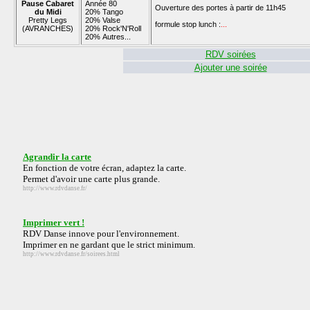
Pause Cabaret
Année 80
Ouverture des portes à partir de 11h45
du Midi
20% Tango
Pretty Legs
20% Valse
formule stop lunch :
...
(AVRANCHES)
20% Rock'N'Roll
20% Autres...
RDV soirées
Ajouter une soirée
Agrandir la carte
En fonction de votre écran, adaptez la carte.
Permet d'avoir une carte plus grande.
http://www.rdvdanse.fr/
Imprimer vert !
RDV Danse innove pour l'environnement.
Imprimer en ne gardant que le strict minimum.
http://www.rdvdanse.fr/soirees.html