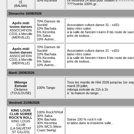
30% Kizomba
ce vendredi 14 aout pour l'édition 5 ????????!
31
????soirée 100% gr
...
(BALMA)
Dimanche 16/08/2026
70% Danses de
Après midi
Société
Association culture danse 31 - cd31-
toutes danses
10% Bachata
latino rétro salon
ASSOCIATION
5% Kizomba
à la salle de l'ancien t-kiero 8 bis route de sav
CD31 à Merville
5% Salsa
près de toulous
...
(MERVILLE)
10% Autres...
70% Danses de
Après midi
Société
Association culture danse 31 - cd31-
toutes danses
10% Bachata
latino rétro salon
ASSOCIATION
5% Kizomba
à la salle de l'ancien t-kiero 8 bis route de sav
CD31 à Merville
5% Salsa
près de toulous
...
(MERVILLE)
10% Autres...
Mardi 18/08/2026
Milonga
Tous les mardis de l’été 2026 jusqu'au 1er se
Estivale
mardi 28 juillet,
100% Tango
Okdanse
milonga estivale de 21h à 1h
(TOULOUSE)
à ' la maison du tango
...
Vendredi 21/08/2026
KING LOUIS
100% Rock'N'Roll
CLUB SOIREE
30% Salsa
ROCK'N ROLL
30% Bachata
Soiree 100 % rock'n roll
KING LOUIS
30% Kizomba
et latino dans la troisieme salle
...
CLUB
10% WCS (West
(LA SALVETAT
Coast Swing)
ST GILLES)