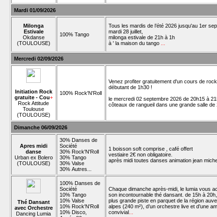
Mardi 01/09/2026
Milonga
Tous les mardis de l’été 2026 jusqu'au 1er se
Estivale
mardi 28 juillet,
100% Tango
Okdanse
milonga estivale de 21h à 1h
(TOULOUSE)
à ' la maison du tango
...
Mercredi 02/09/2026
Venez profiter gratuitement d'un cours de roc
débutant de 1h30 !
Initiation Rock
100% Rock'N'Roll
gratuite - Cou
+
le mercredi 02 septembre 2026 de 20h15 à 21
Rock Attitude
côteaux de rangueil dans une grande salle de
Toulouse
(TOULOUSE)
Dimanche 06/09/2026
30% Danses de
Apres midi
Société
1 boisson soft comprise , café offert
danse
30% Rock'N'Roll
vestiaire 2€ non obligatoire.
Urban ex Bolero
30% Tango
après midi toutes danses animation jean mich
(TOULOUSE)
30% Valse
30% Autres...
100% Danses de
Société
Chaque dimanche après-midi, le lumia vous ac
10% Tango
son incontournable thé dansant. de 15h à 20h, 
10% Valse
plus grande piste en parquet de la région au
Thé Dansant
10% Rock'N'Roll
alpes (240 m²), d’un orchestre live et d’une a
avec Orchestre
10% Disco,
convivial
...
Dancing Lumia