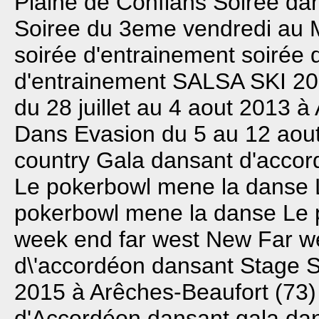
Plaine de Conflans
Soiree da
Soiree du 3eme vendredi au
soirée d'entrainement
soirée 
d'entrainement
SALSA SKI 2
du 28 juillet au 4 aout 2013 
Dans Evasion du 5 au 12 aou
country
Gala dansant d'acco
Le pokerbowl mene la danse
pokerbowl mene la danse
Le 
week end far west
New Far w
d\'accordéon dansant
Stage S
2015 à Arêches-Beaufort (73
d'Accordéon dansant
gala da