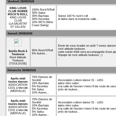
Vendredi 28/08/2026
KING LOUIS
100% Rock'N'Roll
CLUB SOIREE
30% Salsa
ROCK'N ROLL
30% Bachata
Soiree 100 % rock'n roll
KING LOUIS
30% Kizomba
et latino dans la troisieme salle
...
CLUB
10% WCS (West
(LA SALVETAT
Coast Swing)
ST GILLES)
Samedi 29/08/2026
Envie de vous évader en août ? venez danser
rock attitude toulouse
95% Rock'N'Roll
Soirée Rock à
cette soirée d'été sera accompagnée d'une gl
5% Autres...
Toulouse
l'équipe de rock attitude toulouse ;-)
Rock Attitude
...
Toulouse
(TOULOUSE)
Dimanche 30/08/2026
70% Danses de
Après midi
Société
Association culture danse 31 - cd31-
toutes danses
10% Bachata
latino rétro salon
ASSOCIATION
5% Kizomba
à la salle de l'ancien t-kiero 8 bis route de sav
CD31 à Merville
5% Salsa
près de toulous
...
(MERVILLE)
10% Autres...
70% Danses de
Après midi
Société
Association culture danse 31 - cd31-
toutes danses
10% Bachata
latino rétro salon
ASSOCIATION
5% Kizomba
à la salle de l'ancien t-kiero 8 bis route de sav
CD31 à Merville
5% Salsa
près de toulous
...
(MERVILLE)
10% Autres...