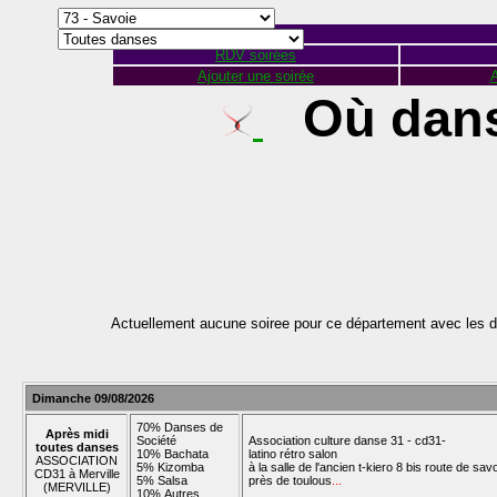
RDV soirées
Ajouter une soirée
A
Où dans
Actuellement aucune soiree pour ce département avec les d
Dimanche 09/08/2026
70% Danses de
Après midi
Société
Association culture danse 31 - cd31-
toutes danses
10% Bachata
latino rétro salon
ASSOCIATION
5% Kizomba
à la salle de l'ancien t-kiero 8 bis route de sav
CD31 à Merville
5% Salsa
près de toulous
...
(MERVILLE)
10% Autres...