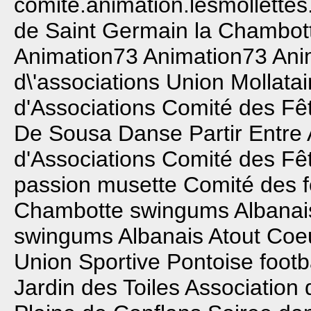
comite.animation.lesmollett
de Saint Germain la Chambot
Animation73
Animation73
Ani
d\'associations
Union Mollatai
d'Associations
Comité des Fê
De Sousa Danse
Partir Entre
d'Associations
Comité des Fê
passion musette
Comité des f
Chambotte
swingums
Albanai
swingums
Albanais Atout Coe
Union Sportive Pontoise footb
Jardin des Toiles
Association 