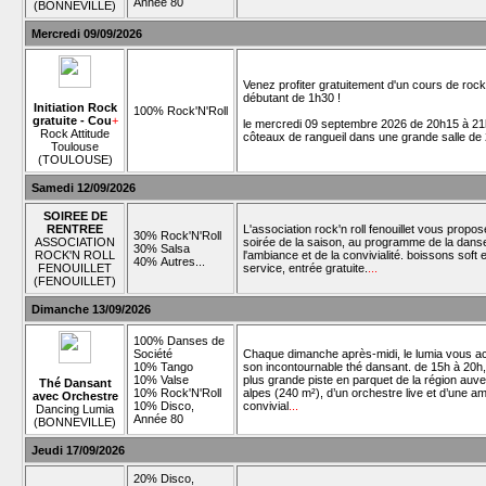
Année 80
(BONNEVILLE)
Mercredi 09/09/2026
Venez profiter gratuitement d'un cours de roc
débutant de 1h30 !
Initiation Rock
100% Rock'N'Roll
gratuite - Cou
+
le mercredi 09 septembre 2026 de 20h15 à 21
Rock Attitude
côteaux de rangueil dans une grande salle de
Toulouse
(TOULOUSE)
Samedi 12/09/2026
SOIREE DE
RENTREE
L'association rock'n roll fenouillet vous propo
30% Rock'N'Roll
ASSOCIATION
soirée de la saison, au programme de la dans
30% Salsa
ROCK'N ROLL
l'ambiance et de la convivialité. boissons soft e
40% Autres...
FENOUILLET
service, entrée gratuite.
...
(FENOUILLET)
Dimanche 13/09/2026
100% Danses de
Société
Chaque dimanche après-midi, le lumia vous ac
10% Tango
son incontournable thé dansant. de 15h à 20h, 
10% Valse
plus grande piste en parquet de la région au
Thé Dansant
10% Rock'N'Roll
alpes (240 m²), d’un orchestre live et d’une a
avec Orchestre
10% Disco,
convivial
...
Dancing Lumia
Année 80
(BONNEVILLE)
Jeudi 17/09/2026
20% Disco,