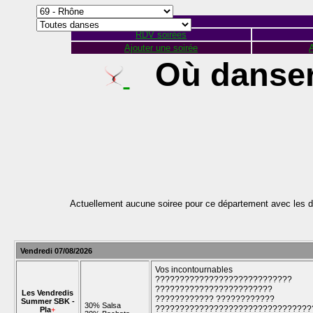
RDV soirées
Ajouter une soirée
A
Où danser
Actuellement aucune soiree pour ce département avec les d
Vendredi 07/08/2026
Vos incontournables
????????????????????????????
????????????????????????
Les Vendredis
???????????? ????????????
Summer SBK -
30% Salsa
????????????????????????????????
Pla
+