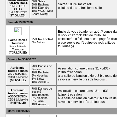
30% Salsa
ROCK'N ROLL
Soiree 100 % rock'n roll
30% Bachata
KING LOUIS
30% Kizomba
et latino dans la troisieme salle
...
CLUB
10% WCS (West
(LA SALVETAT
Coast Swing)
ST GILLES)
Samedi 29/08/2026
Envie de vous évader en août ? venez da
le rock chez rock attitude toulouse
cette soirée d'été sera accompagnée d'u
95% Rock'N'Roll
Soirée Rock à
5% Autres...
glace servie par l'équipe de rock attitude
Toulouse
toulouse ;-)
Rock Attitude
Toulouse
...
(TOULOUSE)
Dimanche 30/08/2026
70% Danses de
Après midi
Association culture danse 31 - cd31-
Société
toutes danses
latino rétro salon
10% Bachata
ASSOCIATION
5% Kizomba
à la salle de l'ancien t-kiero 8 bis route de
CD31 à Merville
5% Salsa
savoie à merville près de toulous
...
(MERVILLE)
10% Autres...
70% Danses de
Après midi
Association culture danse 31 - cd31-
Société
toutes danses
latino rétro salon
10% Bachata
ASSOCIATION
5% Kizomba
à la salle de l'ancien t-kiero 8 bis route de
CD31 à Merville
5% Salsa
savoie à merville près de toulous
...
(MERVILLE)
10% Autres...
Mardi 01/09/2026