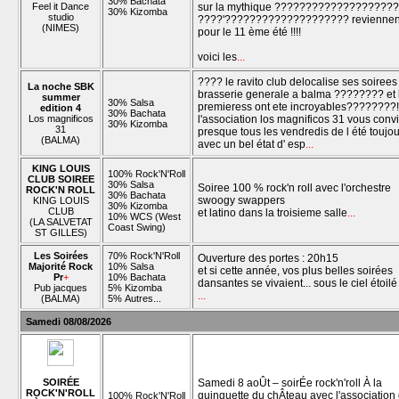
30% Bachata
Feel it Dance
sur la mythique ????????????????????
30% Kizomba
studio
????'???????????????????? reviennen
(NIMES)
pour le 11 ème été !!!!
voici les
...
???? le ravito club delocalise ses soirees 
La noche SBK
brasserie generale a balma ???????? et 
summer
30% Salsa
premieress ont ete incroyables????????!
edition 4
30% Bachata
Los magnificos
l'association los magnificos 31 vous conv
30% Kizomba
31
presque tous les vendredis de l été toujo
(BALMA)
avec un bel état d' esp
...
KING LOUIS
100% Rock'N'Roll
CLUB SOIREE
30% Salsa
Soiree 100 % rock'n roll avec l'orchestre
ROCK'N ROLL
30% Bachata
swoogy swappers
KING LOUIS
30% Kizomba
CLUB
et latino dans la troisieme salle
...
10% WCS (West
(LA SALVETAT
Coast Swing)
ST GILLES)
Les Soirées
70% Rock'N'Roll
Ouverture des portes : 20h15
Majorité Rock
10% Salsa
et si cette année, vos plus belles soirées
Pr
+
10% Bachata
dansantes se vivaient... sous le ciel étoilé
Pub jacques
5% Kizomba
...
(BALMA)
5% Autres...
Samedi 08/08/2026
SOIRÉE
Samedi 8 aoÛt – soirÉe rock'n'roll À la
ROCK'N'ROLL
guinguette du chÂteau avec l'association
100% Rock'N'Roll