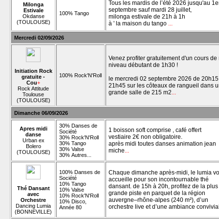
Tous les mardis de l’été 2026 jusqu'au 1e
Milonga
septembre sauf mardi 28 juillet,
Estivale
100% Tango
Okdanse
milonga estivale de 21h à 1h
(TOULOUSE)
à ' la maison du tango
...
Mercredi 02/09/2026
Venez profiter gratuitement d'un cours de
niveau débutant de 1h30 !
Initiation Rock
100% Rock'N'Roll
gratuite -
le mercredi 02 septembre 2026 de 20h15
Cou
+
21h45 sur les côteaux de rangueil dans 
Rock Attitude
grande salle de 215 m2
...
Toulouse
(TOULOUSE)
Dimanche 06/09/2026
30% Danses de
Apres midi
1 boisson soft comprise , café offert
Société
danse
vestiaire 2€ non obligatoire.
30% Rock'N'Roll
Urban ex
30% Tango
après midi toutes danses animation jean
Bolero
30% Valse
miche
...
(TOULOUSE)
30% Autres...
100% Danses de
Chaque dimanche après-midi, le lumia v
Société
accueille pour son incontournable thé
10% Tango
dansant. de 15h à 20h, profitez de la plus
Thé Dansant
10% Valse
grande piste en parquet de la région
avec
10% Rock'N'Roll
auvergne–rhône-alpes (240 m²), d’un
Orchestre
10% Disco,
Dancing Lumia
orchestre live et d’une ambiance convivia
Année 80
(BONNEVILLE)