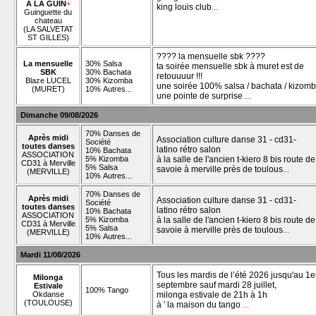
À LA GUIN
+
king louis club
...
Guinguette du
chateau
(LA SALVETAT
ST GILLES)
???? la mensuelle sbk ????
La mensuelle
30% Salsa
ta soirée mensuelle sbk à muret est de
SBK
30% Bachata
retouuuur !!!
Blaze LUCEL
30% Kizomba
une soirée 100% salsa / bachata / kizomba
(MURET)
10% Autres...
une pointe de surprise
...
Dimanche 09/08/2026
70% Danses de
Après midi
Association culture danse 31 - cd31-
Société
toutes danses
latino rétro salon
10% Bachata
ASSOCIATION
5% Kizomba
à la salle de l'ancien t-kiero 8 bis route de
CD31 à Merville
5% Salsa
savoie à merville près de toulous
...
(MERVILLE)
10% Autres...
70% Danses de
Après midi
Association culture danse 31 - cd31-
Société
toutes danses
latino rétro salon
10% Bachata
ASSOCIATION
5% Kizomba
à la salle de l'ancien t-kiero 8 bis route de
CD31 à Merville
5% Salsa
savoie à merville près de toulous
...
(MERVILLE)
10% Autres...
Mardi 11/08/2026
Tous les mardis de l’été 2026 jusqu'au 1e
Milonga
septembre sauf mardi 28 juillet,
Estivale
100% Tango
Okdanse
milonga estivale de 21h à 1h
(TOULOUSE)
à ' la maison du tango
...