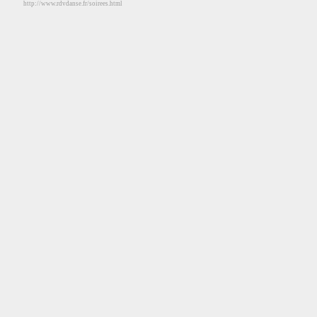
http://www.rdvdanse.fr/soirees.html