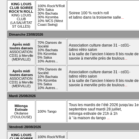
KING LOUIS
100% Rock'N'Roll
CLUB SOIREE
30% Salsa
ROCK'N ROLL
Soiree 100 % rock'n roll
30% Bachata
KING LOUIS
30% Kizomba
et latino dans la troisieme salle
...
CLUB
10% WCS (West
(LA SALVETAT
Coast Swing)
ST GILLES)
Dimanche 23/08/2026
70% Danses de
Après midi
Association culture danse 31 - cd31-
Société
toutes danses
latino rétro salon
10% Bachata
ASSOCIATION
5% Kizomba
à la salle de l'ancien t-kiero 8 bis route de
CD31 à Merville
5% Salsa
savoie à merville près de toulous
...
(MERVILLE)
10% Autres...
70% Danses de
Après midi
Association culture danse 31 - cd31-
Société
toutes danses
latino rétro salon
10% Bachata
ASSOCIATION
5% Kizomba
à la salle de l'ancien t-kiero 8 bis route de
CD31 à Merville
5% Salsa
savoie à merville près de toulous
...
(MERVILLE)
10% Autres...
Mardi 25/08/2026
Tous les mardis de l’été 2026 jusqu'au 1e
Milonga
septembre sauf mardi 28 juillet,
Estivale
100% Tango
Okdanse
milonga estivale de 21h à 1h
(TOULOUSE)
à ' la maison du tango
...
Vendredi 28/08/2026
KING LOUIS
100% Rock'N'Roll
CLUB SOIREE