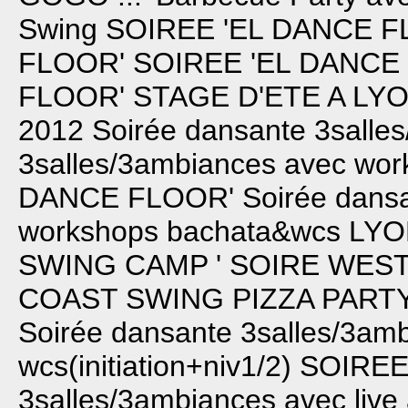
Swing
SOIREE 'EL DANCE F
FLOOR'
SOIREE 'EL DANCE
FLOOR'
STAGE D'ETE A LY
2012
Soirée dansante 3salle
3salles/3ambiances avec wo
DANCE FLOOR'
Soirée dans
workshops bachata&wcs
LYO
SWING CAMP '
SOIRE WES
COAST SWING
PIZZA PART
Soirée dansante 3salles/3amb
wcs(initiation+niv1/2)
SOIRE
3salles/3ambiances avec live