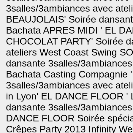
3salles/3ambiances avec atelie
BEAUJOLAIS'
Soirée dansant
Bachata
APRES MIDI ' EL D
CHOCOLAT PARTY'
Soirée d
ateliers West Coast Swing
SO
dansante 3salles/3ambiances 
Bachata
Casting Compagnie ' F
3salles/3ambiances avec atel
in Lyon'
EL DANCE FLOOR ' 
dansante 3salles/3ambiances 
DANCE FLOOR
Soirée spécia
Crêpes Party 2013
Infinity W