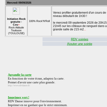
Mercredi 09/09/2026
Venez profiter gratuitement d'un cours de
niveau débutant de 1h30 !
Initiation Rock
100% Rock'N'Roll
gratuite -
le mercredi 09 septembre 2026 de 20h15
Cou
+
21h45 sur les côteaux de rangueil dans 
Rock Attitude
grande salle de 215 m2
...
Toulouse
(TOULOUSE)
RDV soirées
Ajouter une soirée
Agrandir la carte
En fonction de votre écran, adaptez la carte.
Permet d'avoir une carte plus grande.
http://www.rdvdanse.fr/
Imprimer vert !
RDV Danse innove pour l'environnement.
Imprimer en ne gardant que le strict minimum.