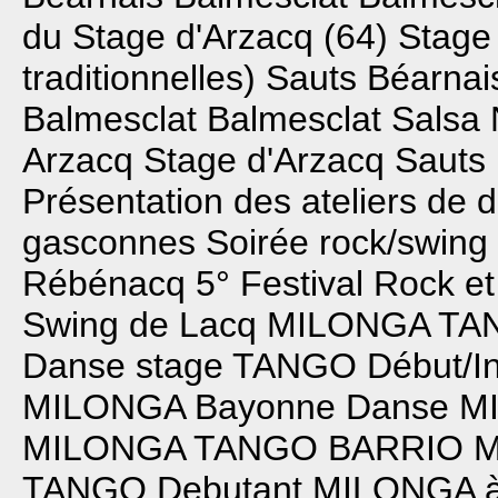
du Stage d'Arzacq (64)
Stage
traditionnelles)
Sauts Béarnai
Balmesclat
Balmesclat
Salsa 
Arzacq
Stage d'Arzacq
Sauts
Présentation des ateliers de 
gasconnes
Soirée rock/swing
Rébénacq
5° Festival Rock e
Swing de Lacq
MILONGA TA
Danse
stage TANGO Début/In
MILONGA Bayonne Danse
M
MILONGA TANGO BARRIO
M
TANGO Debutant
MILONGA 