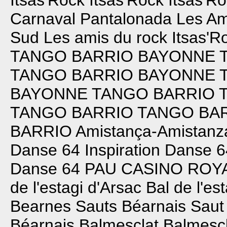
Itsas'Rock
Itsas'Rock
Itsas'R
Carnaval Pantalonada
Les Am
Sud
Les amis du rock
Itsas'R
TANGO BARRIO
BAYONNE
TANGO BARRIO
BAYONNE
BAYONNE
TANGO BARRIO
TANGO BARRIO
TANGO BA
BARRIO
Amistança-Amistanz
Danse 64
Inspiration Danse 
Danse 64
PAU CASINO ROY
de l'estagi d'Arsac
Bal de l'es
Bearnes
Sauts Béarnais
Saut
Béarnais
Balmesclat
Balmescl