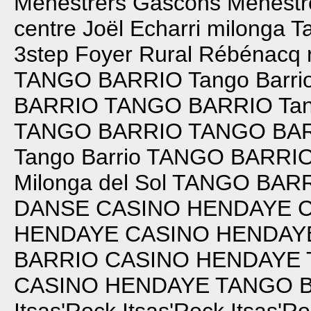
Menestrèrs Gascons
Menestr
centre Joël Echarri milonga T
3step
Foyer Rural Rébénacq
TANGO BARRIO
Tango Barrio
BARRIO
TANGO BARRIO
Tan
TANGO BARRIO
TANGO BA
Tango Barrio
TANGO BARRI
Milonga del Sol
TANGO BAR
DANSE
CASINO HENDAYE
HENDAYE
CASINO HENDAY
BARRIO
CASINO HENDAYE
CASINO HENDAYE
TANGO 