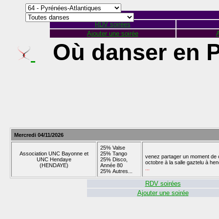
RDV soirées
Ajouter une soirée
A
Où danser en P
Mercredi 04/11/2026
25% Valse
Association UNC Bayonne et
25% Tango
venez partager un moment de co
UNC Hendaye
25% Disco,
octobre à la salle gaztelu à he
(HENDAYE)
Année 80
...
25% Autres...
RDV soirées
Ajouter une soirée