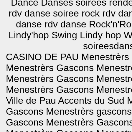
Dance Danses soirées rend
rdv danse soiree rock rdv d
danse rdv danse Rock'n'Ro
Lindy'hop Swing Lindy hop W
soireesdans
CASINO DE PAU
Menestrèrs
Menestrèrs Gascons
Menestr
Menestrèrs Gascons
Menestr
Menestrèrs Gascons
Menestr
Ville de Pau
Accents du Sud
M
Gascons
Menestrèrs gascons
Gascons
Menestrèrs Gascon