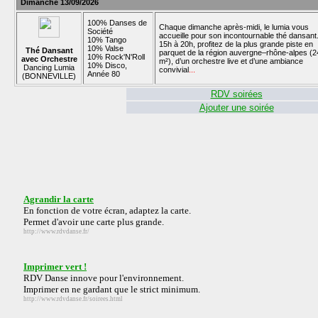
Dimanche 13/09/2026
100% Danses de
Chaque dimanche après-midi, le lumia vous
Société
accueille pour son incontournable thé dansant
10% Tango
15h à 20h, profitez de la plus grande piste en
10% Valse
Thé Dansant
parquet de la région auvergne–rhône-alpes (2
10% Rock'N'Roll
avec Orchestre
m²), d’un orchestre live et d’une ambiance
10% Disco,
Dancing Lumia
convivial
...
Année 80
(BONNEVILLE)
RDV soirées
Ajouter une soirée
Agrandir la carte
En fonction de votre écran, adaptez la carte.
Permet d'avoir une carte plus grande.
http://www.rdvdanse.fr/
Imprimer vert !
RDV Danse innove pour l'environnement.
Imprimer en ne gardant que le strict minimum.
http://www.rdvdanse.fr/soirees.html