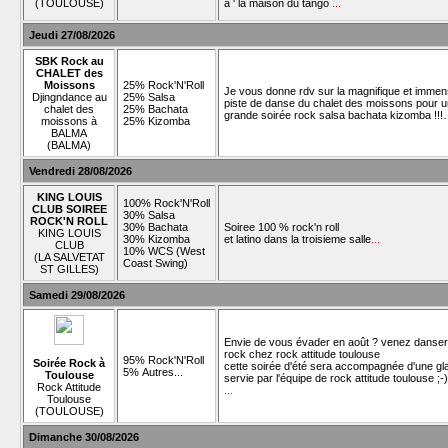
(TOULOUSE)
à ' la maison du tango
...
Jeudi 27/08/2026
SBK Rock au
CHALET des
Moissons
25% Rock'N'Roll
Je vous donne rdv sur la magnifique et imme
Djingndance au
25% Salsa
piste de danse du chalet des moissons pour 
chalet des
25% Bachata
grande soirée rock salsa bachata kizomba !!
moissons à
25% Kizomba
BALMA
(BALMA)
Vendredi 28/08/2026
KING LOUIS
100% Rock'N'Roll
CLUB SOIREE
30% Salsa
ROCK'N ROLL
30% Bachata
Soiree 100 % rock'n roll
KING LOUIS
30% Kizomba
et latino dans la troisieme salle
...
CLUB
10% WCS (West
(LA SALVETAT
Coast Swing)
ST GILLES)
Samedi 29/08/2026
Envie de vous évader en août ? venez danser
rock chez rock attitude toulouse
95% Rock'N'Roll
Soirée Rock à
cette soirée d'été sera accompagnée d'une gl
5% Autres...
Toulouse
servie par l'équipe de rock attitude toulouse ;-)
Rock Attitude
...
Toulouse
(TOULOUSE)
Dimanche 30/08/2026