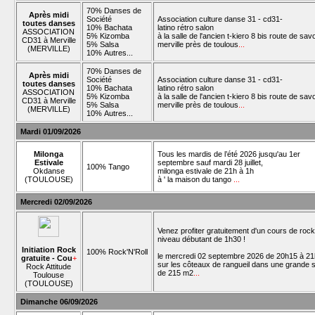
70% Danses de
Après midi
Société
Association culture danse 31 - cd31-
toutes danses
10% Bachata
latino rétro salon
ASSOCIATION
5% Kizomba
à la salle de l'ancien t-kiero 8 bis route de sav
CD31 à Merville
5% Salsa
merville près de toulous
...
(MERVILLE)
10% Autres...
70% Danses de
Après midi
Société
Association culture danse 31 - cd31-
toutes danses
10% Bachata
latino rétro salon
ASSOCIATION
5% Kizomba
à la salle de l'ancien t-kiero 8 bis route de sav
CD31 à Merville
5% Salsa
merville près de toulous
...
(MERVILLE)
10% Autres...
Mardi 01/09/2026
Milonga
Tous les mardis de l’été 2026 jusqu'au 1er
Estivale
septembre sauf mardi 28 juillet,
100% Tango
Okdanse
milonga estivale de 21h à 1h
(TOULOUSE)
à ' la maison du tango
...
Mercredi 02/09/2026
Venez profiter gratuitement d'un cours de rock
niveau débutant de 1h30 !
Initiation Rock
100% Rock'N'Roll
le mercredi 02 septembre 2026 de 20h15 à 2
gratuite - Cou
+
sur les côteaux de rangueil dans une grande s
Rock Attitude
de 215 m2
...
Toulouse
(TOULOUSE)
Dimanche 06/09/2026