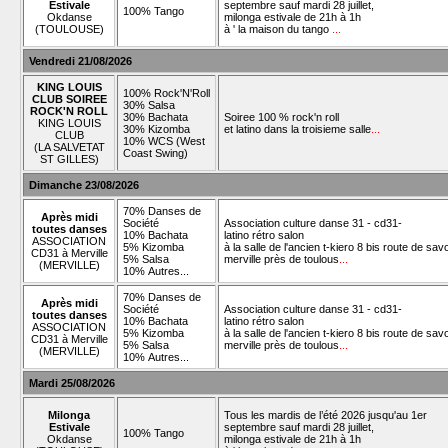
Estivale
septembre sauf mardi 28 juillet,
100% Tango
Okdanse
milonga estivale de 21h à 1h
(TOULOUSE)
à ' la maison du tango
...
Vendredi 21/08/2026
KING LOUIS
100% Rock'N'Roll
CLUB SOIREE
30% Salsa
ROCK'N ROLL
30% Bachata
Soiree 100 % rock'n roll
KING LOUIS
30% Kizomba
et latino dans la troisieme salle
...
CLUB
10% WCS (West
(LA SALVETAT
Coast Swing)
ST GILLES)
Dimanche 23/08/2026
70% Danses de
Après midi
Société
Association culture danse 31 - cd31-
toutes danses
10% Bachata
latino rétro salon
ASSOCIATION
5% Kizomba
à la salle de l'ancien t-kiero 8 bis route de sav
CD31 à Merville
5% Salsa
merville près de toulous
...
(MERVILLE)
10% Autres...
70% Danses de
Après midi
Société
Association culture danse 31 - cd31-
toutes danses
10% Bachata
latino rétro salon
ASSOCIATION
5% Kizomba
à la salle de l'ancien t-kiero 8 bis route de sav
CD31 à Merville
5% Salsa
merville près de toulous
...
(MERVILLE)
10% Autres...
Mardi 25/08/2026
Milonga
Tous les mardis de l’été 2026 jusqu'au 1er
Estivale
septembre sauf mardi 28 juillet,
100% Tango
Okdanse
milonga estivale de 21h à 1h