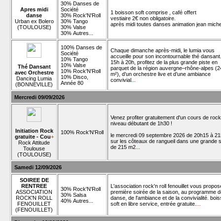
30% Danses de
Apres midi
Société
1 boisson soft comprise , café offert
danse
30% Rock'N'Roll
vestiaire 2€ non obligatoire.
Urban ex Bolero
30% Tango
après midi toutes danses animation jean mich
(TOULOUSE)
30% Valse
30% Autres...
100% Danses de
Chaque dimanche après-midi, le lumia vous
Société
accueille pour son incontournable thé dansant
10% Tango
15h à 20h, profitez de la plus grande piste en
10% Valse
Thé Dansant
parquet de la région auvergne–rhône-alpes (2
10% Rock'N'Roll
avec Orchestre
m²), d’un orchestre live et d’une ambiance
10% Disco,
Dancing Lumia
convivial
...
Année 80
(BONNEVILLE)
Mercredi 09/09/2026
Venez profiter gratuitement d'un cours de rock
niveau débutant de 1h30 !
Initiation Rock
100% Rock'N'Roll
le mercredi 09 septembre 2026 de 20h15 à 2
gratuite - Cou
+
sur les côteaux de rangueil dans une grande s
Rock Attitude
de 215 m2
...
Toulouse
(TOULOUSE)
Samedi 12/09/2026
SOIREE DE
RENTREE
L'association rock'n roll fenouillet vous propo
30% Rock'N'Roll
ASSOCIATION
première soirée de la saison, au programme d
30% Salsa
ROCK'N ROLL
danse, de l'ambiance et de la convivialité. boi
40% Autres...
FENOUILLET
soft en libre service, entrée gratuite.
...
(FENOUILLET)