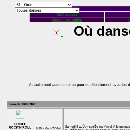
RDV soirées
Ajouter une soirée
A
Où danse
Actuellement aucune soiree pour ce département avec les d
Samedi 08/08/2026
SOIRÉE
Samedi 8 aoÛt – soirÉe rock'n'roll À la guingue
ROCK'N'ROLL
100% Rock'N'Roll