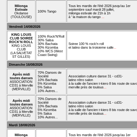
Milonga
Tous les mardis de l’été 2026 jusqu'au 1er
Estivale
septembre sauf mardi 28 juillet,
100% Tango
Okdanse
milonga estivale de 21h à 1h
(TOULOUSE)
à ' la maison du tango
...
Vendredi 14/08/2026
KING LOUIS
100% Rock'N'Roll
CLUB SOIREE
30% Salsa
ROCK'N ROLL
30% Bachata
Soiree 100 % rock'n roll
KING LOUIS
30% Kizomba
et latino dans la troisieme salle
...
CLUB
10% WCS (West
(LA SALVETAT
Coast Swing)
ST GILLES)
Dimanche 16/08/2026
70% Danses de
Après midi
Société
Association culture danse 31 - cd31-
toutes danses
10% Bachata
latino rétro salon
ASSOCIATION
5% Kizomba
à la salle de l'ancien t-kiero 8 bis route de sav
CD31 à Merville
5% Salsa
merville près de toulous
...
(MERVILLE)
10% Autres...
70% Danses de
Après midi
Société
Association culture danse 31 - cd31-
toutes danses
10% Bachata
latino rétro salon
ASSOCIATION
5% Kizomba
à la salle de l'ancien t-kiero 8 bis route de sav
CD31 à Merville
5% Salsa
merville près de toulous
...
(MERVILLE)
10% Autres...
Mardi 18/08/2026
Milonga
Tous les mardis de l’été 2026 jusqu'au 1er