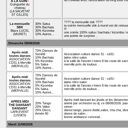
du chÂteau avec l'association du king louis cl
À LA GUIN
+
Guinguette du
chateau
(LA SALVETAT
ST GILLES)
???? la mensuelle sbk ????
La mensuelle
30% Salsa
ta soirée mensuelle sbk à muret est de retouu
SBK
30% Bachata
!!!
Blaze LUCEL
30% Kizomba
une soirée 100% salsa / bachata / kizomba / e
(MURET)
10% Autres...
une pointe de surprise
...
Dimanche 09/08/2026
70% Danses de
Après midi
Société
Association culture danse 31 - cd31-
toutes danses
10% Bachata
latino rétro salon
ASSOCIATION
5% Kizomba
à la salle de l'ancien t-kiero 8 bis route de sav
CD31 à Merville
5% Salsa
merville près de toulous
...
(MERVILLE)
10% Autres...
70% Danses de
Après midi
Société
Association culture danse 31 - cd31-
toutes danses
10% Bachata
latino rétro salon
ASSOCIATION
5% Kizomba
à la salle de l'ancien t-kiero 8 bis route de sav
CD31 à Merville
5% Salsa
merville près de toulous
...
(MERVILLE)
10% Autres...
Après-midi dansant les jeudis et les dimanche
APRES MIDI
20% Tango
animé par orchestre ou dj. ce 08/08/2026: pas
THE DANSANT
20% Valse
simon
DANSANT
25% Disco,
danse:tango, passo doble,valse, cha cha, div
LAPA EVENT
Année 80
danse de salon...
(LISSES)
bonne ambiance convivial
...
Mardi 11/08/2026