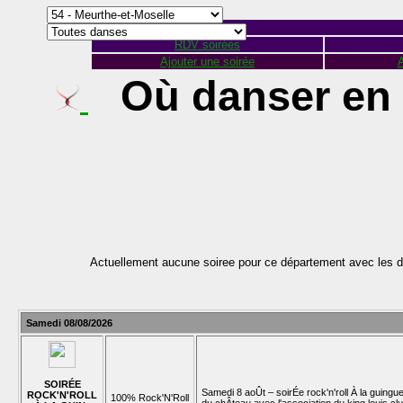
RDV soirées
Ajouter une soirée
A
Où danser en 
Actuellement aucune soiree pour ce département avec les d
Samedi 08/08/2026
SOIRÉE
Samedi 8 aoÛt – soirÉe rock'n'roll À la guingue
ROCK'N'ROLL
100% Rock'N'Roll