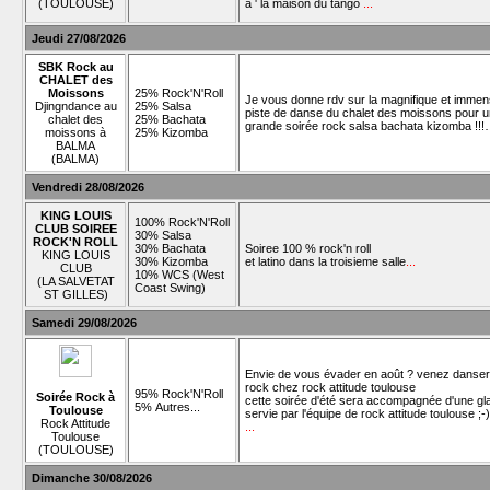
(TOULOUSE)
à ' la maison du tango
...
Jeudi 27/08/2026
SBK Rock au
CHALET des
Moissons
25% Rock'N'Roll
Je vous donne rdv sur la magnifique et imme
Djingndance au
25% Salsa
piste de danse du chalet des moissons pour 
chalet des
25% Bachata
grande soirée rock salsa bachata kizomba !!
moissons à
25% Kizomba
BALMA
(BALMA)
Vendredi 28/08/2026
KING LOUIS
100% Rock'N'Roll
CLUB SOIREE
30% Salsa
ROCK'N ROLL
30% Bachata
Soiree 100 % rock'n roll
KING LOUIS
30% Kizomba
et latino dans la troisieme salle
...
CLUB
10% WCS (West
(LA SALVETAT
Coast Swing)
ST GILLES)
Samedi 29/08/2026
Envie de vous évader en août ? venez danser
rock chez rock attitude toulouse
95% Rock'N'Roll
Soirée Rock à
cette soirée d'été sera accompagnée d'une gl
5% Autres...
Toulouse
servie par l'équipe de rock attitude toulouse ;-)
Rock Attitude
...
Toulouse
(TOULOUSE)
Dimanche 30/08/2026