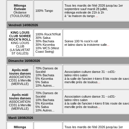
Milonga
Tous les mardis de l’été 2026 jusqu'au 1er
Estivale
septembre sauf mardi 28 juillet,
100% Tango
Okdanse
milonga estivale de 21h à 1h
(TOULOUSE)
à ' la maison du tango
...
Vendredi 14/08/2026
KING LOUIS
100% Rock'N'Roll
CLUB SOIREE
30% Salsa
ROCK'N ROLL
30% Bachata
Soiree 100 % rock'n roll
KING LOUIS
30% Kizomba
et latino dans la troisieme salle
...
CLUB
10% WCS (West
(LA SALVETAT
Coast Swing)
ST GILLES)
Dimanche 16/08/2026
70% Danses de
Après midi
Société
Association culture danse 31 - cd31-
toutes danses
10% Bachata
latino rétro salon
ASSOCIATION
5% Kizomba
à la salle de l'ancien t-kiero 8 bis route de sav
CD31 à Merville
5% Salsa
merville près de toulous
...
(MERVILLE)
10% Autres...
70% Danses de
Après midi
Société
Association culture danse 31 - cd31-
toutes danses
10% Bachata
latino rétro salon
ASSOCIATION
5% Kizomba
à la salle de l'ancien t-kiero 8 bis route de sav
CD31 à Merville
5% Salsa
merville près de toulous
...
(MERVILLE)
10% Autres...
Mardi 18/08/2026
Milonga
Tous les mardis de l’été 2026 jusqu'au 1er