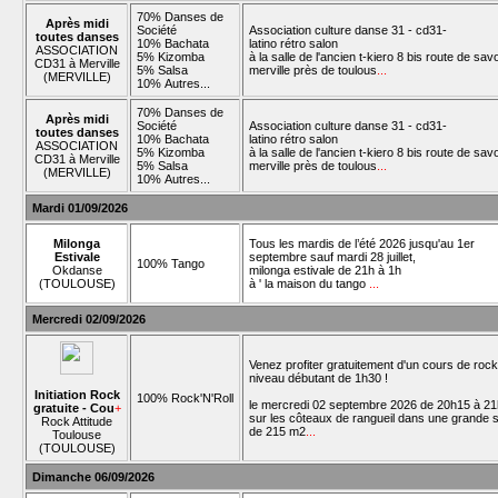
70% Danses de
Après midi
Société
Association culture danse 31 - cd31-
toutes danses
10% Bachata
latino rétro salon
ASSOCIATION
5% Kizomba
à la salle de l'ancien t-kiero 8 bis route de sav
CD31 à Merville
5% Salsa
merville près de toulous
...
(MERVILLE)
10% Autres...
70% Danses de
Après midi
Société
Association culture danse 31 - cd31-
toutes danses
10% Bachata
latino rétro salon
ASSOCIATION
5% Kizomba
à la salle de l'ancien t-kiero 8 bis route de sav
CD31 à Merville
5% Salsa
merville près de toulous
...
(MERVILLE)
10% Autres...
Mardi 01/09/2026
Milonga
Tous les mardis de l’été 2026 jusqu'au 1er
Estivale
septembre sauf mardi 28 juillet,
100% Tango
Okdanse
milonga estivale de 21h à 1h
(TOULOUSE)
à ' la maison du tango
...
Mercredi 02/09/2026
Venez profiter gratuitement d'un cours de rock
niveau débutant de 1h30 !
Initiation Rock
100% Rock'N'Roll
le mercredi 02 septembre 2026 de 20h15 à 2
gratuite - Cou
+
sur les côteaux de rangueil dans une grande s
Rock Attitude
de 215 m2
...
Toulouse
(TOULOUSE)
Dimanche 06/09/2026