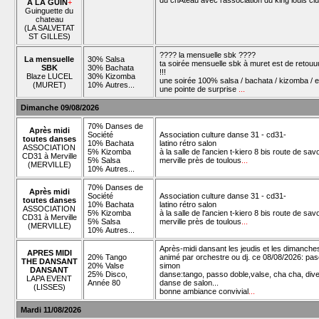
du chÂteau avec l'association du king louis cl
À LA GUIN
+
Guinguette du
chateau
(LA SALVETAT
ST GILLES)
???? la mensuelle sbk ????
La mensuelle
30% Salsa
ta soirée mensuelle sbk à muret est de retouu
SBK
30% Bachata
!!!
Blaze LUCEL
30% Kizomba
une soirée 100% salsa / bachata / kizomba / e
(MURET)
10% Autres...
une pointe de surprise
...
Dimanche 09/08/2026
70% Danses de
Après midi
Société
Association culture danse 31 - cd31-
toutes danses
10% Bachata
latino rétro salon
ASSOCIATION
5% Kizomba
à la salle de l'ancien t-kiero 8 bis route de sav
CD31 à Merville
5% Salsa
merville près de toulous
...
(MERVILLE)
10% Autres...
70% Danses de
Après midi
Société
Association culture danse 31 - cd31-
toutes danses
10% Bachata
latino rétro salon
ASSOCIATION
5% Kizomba
à la salle de l'ancien t-kiero 8 bis route de sav
CD31 à Merville
5% Salsa
merville près de toulous
...
(MERVILLE)
10% Autres...
Après-midi dansant les jeudis et les dimanche
APRES MIDI
20% Tango
animé par orchestre ou dj. ce 08/08/2026: pas
THE DANSANT
20% Valse
simon
DANSANT
25% Disco,
danse:tango, passo doble,valse, cha cha, div
LAPA EVENT
Année 80
danse de salon...
(LISSES)
bonne ambiance convivial
...
Mardi 11/08/2026