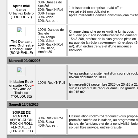
30% Danses de
Apres midi
Société
1 boisson soft comprise , café offert
danse
30% Rock'N'Roll
vestiaire 2€ non obligatoire.
Urban ex Bolero
30% Tango
après midi toutes danses animation jean mich
(TOULOUSE)
30% Valse
30% Autres...
100% Danses de
Chaque dimanche après-midi, le lumia vous
Société
accueille pour son incontournable thé dansant
10% Tango
15h à 20h, profitez de la plus grande piste en
10% Valse
Thé Dansant
parquet de la région auvergne–rhône-alpes (2
10% Rock'N'Roll
avec Orchestre
m²), d’un orchestre live et d’une ambiance
10% Disco,
Dancing Lumia
convivial
...
Année 80
(BONNEVILLE)
Mercredi 09/09/2026
Venez profiter gratuitement d'un cours de rock
niveau débutant de 1h30 !
Initiation Rock
100% Rock'N'Roll
le mercredi 09 septembre 2026 de 20h15 à 2
gratuite - Cou
+
sur les côteaux de rangueil dans une grande s
Rock Attitude
de 215 m2
...
Toulouse
(TOULOUSE)
Samedi 12/09/2026
SOIREE DE
RENTREE
L'association rock'n roll fenouillet vous propo
30% Rock'N'Roll
ASSOCIATION
première soirée de la saison, au programme d
30% Salsa
ROCK'N ROLL
danse, de l'ambiance et de la convivialité. boi
40% Autres...
FENOUILLET
soft en libre service, entrée gratuite.
...
(FENOUILLET)