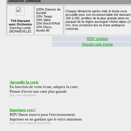
Dimanche 13/09/2026
100% Danses de
Chaque dimanche après-midi, le lumia vous
Société
accueille pour son incontournable thé dansant
10% Tango
15h à 20h, profitez de la plus grande piste en
10% Valse
Thé Dansant
parquet de la région auvergne–rhône-alpes (2
10% Rock'N'Roll
avec Orchestre
m²), d’un orchestre live et d’une ambiance
10% Disco,
Dancing Lumia
convivial
...
Année 80
(BONNEVILLE)
RDV soirées
Ajouter une soirée
Agrandir la carte
En fonction de votre écran, adaptez la carte.
Permet d'avoir une carte plus grande.
http://www.rdvdanse.fr/
Imprimer vert !
RDV Danse innove pour l'environnement.
Imprimer en ne gardant que le strict minimum.
http://www.rdvdanse.fr/soirees.html