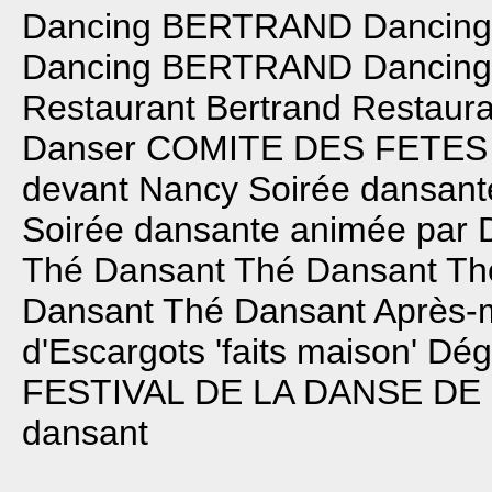
Dancing BERTRAND
Dancin
Dancing BERTRAND
Dancin
Restaurant Bertrand
Restaura
Danser
COMITE DES FETE
devant Nancy
Soirée dansan
Soirée dansante animée par
Thé Dansant
Thé Dansant
Th
Dansant
Thé Dansant
Après-
d'Escargots 'faits maison'
Dégu
FESTIVAL DE LA DANSE DE
dansant