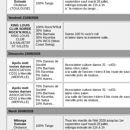
Estivale
septembre sauf mardi 28 juillet,
100% Tango
Okdanse
milonga estivale de 21h à 1h
(TOULOUSE)
à ' la maison du tango
...
Vendredi 21/08/2026
KING LOUIS
100% Rock'N'Roll
CLUB SOIREE
30% Salsa
ROCK'N ROLL
30% Bachata
Soiree 100 % rock'n roll
KING LOUIS
30% Kizomba
et latino dans la troisieme salle
...
CLUB
10% WCS (West
(LA SALVETAT
Coast Swing)
ST GILLES)
Dimanche 23/08/2026
70% Danses de
Après midi
Société
Association culture danse 31 - cd31-
toutes danses
10% Bachata
latino rétro salon
ASSOCIATION
5% Kizomba
à la salle de l'ancien t-kiero 8 bis route de sav
CD31 à Merville
5% Salsa
merville près de toulous
...
(MERVILLE)
10% Autres...
70% Danses de
Après midi
Société
Association culture danse 31 - cd31-
toutes danses
10% Bachata
latino rétro salon
ASSOCIATION
5% Kizomba
à la salle de l'ancien t-kiero 8 bis route de sav
CD31 à Merville
5% Salsa
merville près de toulous
...
(MERVILLE)
10% Autres...
Mardi 25/08/2026
Milonga
Tous les mardis de l’été 2026 jusqu'au 1er
Estivale
septembre sauf mardi 28 juillet,
100% Tango
Okdanse
milonga estivale de 21h à 1h