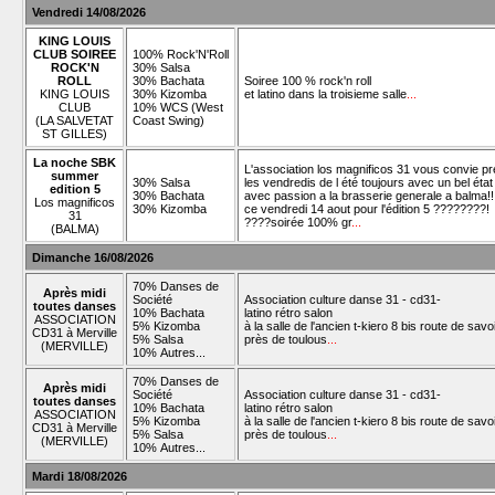
Vendredi 14/08/2026
KING LOUIS
CLUB SOIREE
100% Rock'N'Roll
ROCK'N
30% Salsa
ROLL
30% Bachata
Soiree 100 % rock'n roll
KING LOUIS
30% Kizomba
et latino dans la troisieme salle
...
CLUB
10% WCS (West
(LA SALVETAT
Coast Swing)
ST GILLES)
La noche SBK
L'association los magnificos 31 vous convie p
summer
30% Salsa
les vendredis de l été toujours avec un bel état 
edition 5
30% Bachata
avec passion a la brasserie generale a balma!
Los magnificos
30% Kizomba
ce vendredi 14 aout pour l'édition 5 ????????!
31
????soirée 100% gr
...
(BALMA)
Dimanche 16/08/2026
70% Danses de
Après midi
Société
Association culture danse 31 - cd31-
toutes danses
10% Bachata
latino rétro salon
ASSOCIATION
5% Kizomba
à la salle de l'ancien t-kiero 8 bis route de savo
CD31 à Merville
5% Salsa
près de toulous
...
(MERVILLE)
10% Autres...
70% Danses de
Après midi
Société
Association culture danse 31 - cd31-
toutes danses
10% Bachata
latino rétro salon
ASSOCIATION
5% Kizomba
à la salle de l'ancien t-kiero 8 bis route de savo
CD31 à Merville
5% Salsa
près de toulous
...
(MERVILLE)
10% Autres...
Mardi 18/08/2026