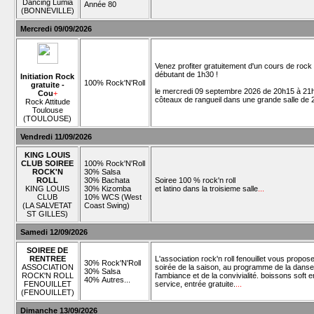
Dancing Lumia
Année 80
(BONNEVILLE)
Mercredi 09/09/2026
Venez profiter gratuitement d'un cours de rock
débutant de 1h30 !
Initiation Rock
100% Rock'N'Roll
gratuite -
le mercredi 09 septembre 2026 de 20h15 à 21h
Cou
+
côteaux de rangueil dans une grande salle de
Rock Attitude
Toulouse
(TOULOUSE)
Vendredi 11/09/2026
KING LOUIS
CLUB SOIREE
100% Rock'N'Roll
ROCK'N
30% Salsa
ROLL
30% Bachata
Soiree 100 % rock'n roll
KING LOUIS
30% Kizomba
et latino dans la troisieme salle
...
CLUB
10% WCS (West
(LA SALVETAT
Coast Swing)
ST GILLES)
Samedi 12/09/2026
SOIREE DE
RENTREE
L'association rock'n roll fenouillet vous propo
30% Rock'N'Roll
ASSOCIATION
soirée de la saison, au programme de la danse
30% Salsa
ROCK'N ROLL
l'ambiance et de la convivialité. boissons soft en
40% Autres...
FENOUILLET
service, entrée gratuite.
...
(FENOUILLET)
Dimanche 13/09/2026