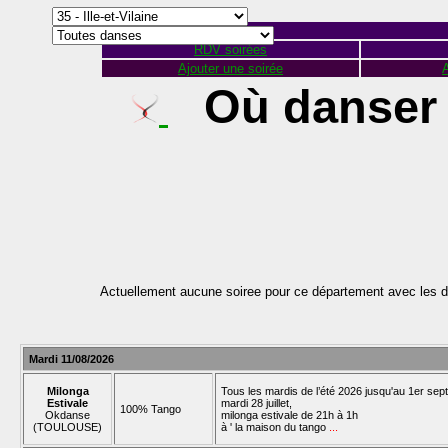
RDV soirées
Ajouter une soirée
A
Où danser e
Actuellement aucune soiree pour ce département avec les d
Mardi 11/08/2026
Milonga
Tous les mardis de l’été 2026 jusqu'au 1er se
Estivale
mardi 28 juillet,
100% Tango
Okdanse
milonga estivale de 21h à 1h
(TOULOUSE)
à ' la maison du tango
...