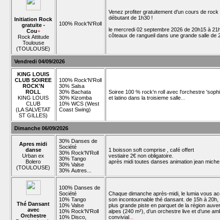
Venez profiter gratuitement d'un cours de rock
débutant de 1h30 !
Initiation Rock
100% Rock'N'Roll
gratuite -
le mercredi 02 septembre 2026 de 20h15 à 21h
Cou
+
côteaux de rangueil dans une grande salle de
Rock Attitude
Toulouse
(TOULOUSE)
Vendredi 04/09/2026
KING LOUIS
CLUB SOIREE
100% Rock'N'Roll
ROCK'N
30% Salsa
ROLL
30% Bachata
Soiree 100 % rock'n roll avec l'orchestre 'sophi
KING LOUIS
30% Kizomba
et latino dans la troisieme salle
...
CLUB
10% WCS (West
(LA SALVETAT
Coast Swing)
ST GILLES)
Dimanche 06/09/2026
30% Danses de
Apres midi
Société
danse
1 boisson soft comprise , café offert
30% Rock'N'Roll
Urban ex
vestiaire 2€ non obligatoire.
30% Tango
Bolero
après midi toutes danses animation jean miche
30% Valse
(TOULOUSE)
30% Autres...
100% Danses de
Société
Chaque dimanche après-midi, le lumia vous acc
10% Tango
son incontournable thé dansant. de 15h à 20h, p
Thé Dansant
10% Valse
plus grande piste en parquet de la région auv
avec
10% Rock'N'Roll
alpes (240 m²), d’un orchestre live et d’une a
Orchestre
10% Disco,
convivial
...