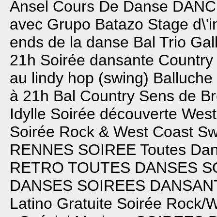
Ansel Cours De Danse
DANC
avec Grupo Batazo
Stage d\'i
ends de la danse
Bal Trio Gal
21h
Soirée dansante Country
au lindy hop (swing)
Balluche
à 21h
Bal Country Sens de Br
Idylle
Soirée découverte Wes
Soirée Rock & West Coast Sw
RENNES SOIREE Toutes Da
RETRO TOUTES DANSES
S
DANSES
SOIREES DANSAN
Latino Gratuite
Soirée Rock/W