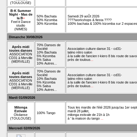
(TOULOUSE)
B-K Summer
Night - Mas de
50% Bachata
Samedi 29 aoÛt 2026
la B
+
50% Kizomba
????workshops & fiesta ????
Feel it Dance
30% Kizomba
100% bachata & 100% kizomba sur 2 espace
studio
(NIMES)
Dimanche 30/08/2026
70% Danses de
Après midi
Société
Association culture danse 31 - cd31-
toutes danses
10% Bachata
latino rétro salon
ASSOCIATION
5% Kizomba
à la salle de l'ancien t-kiero 8 bis route de savo
CD31 à Merville
5% Salsa
près de toulous
...
(MERVILLE)
10% Autres...
70% Danses de
Après midi
Société
Association culture danse 31 - cd31-
toutes danses
10% Bachata
latino rétro salon
ASSOCIATION
5% Kizomba
à la salle de l'ancien t-kiero 8 bis route de savo
CD31 à Merville
5% Salsa
près de toulous
...
(MERVILLE)
10% Autres...
Mardi 01/09/2026
Milonga
Tous les mardis de l’été 2026 jusqu'au 1er se
Estivale
mardi 28 juillet,
100% Tango
Okdanse
milonga estivale de 21h à 1h
(TOULOUSE)
à ' la maison du tango
...
Mercredi 02/09/2026