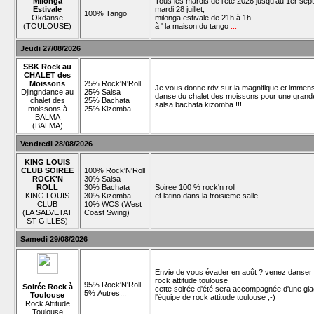
Milonga
Tous les mardis de l’été 2026 jusqu'au 1er se
Estivale
mardi 28 juillet,
100% Tango
Okdanse
milonga estivale de 21h à 1h
(TOULOUSE)
à ' la maison du tango
...
Jeudi 27/08/2026
SBK Rock au
CHALET des
Moissons
25% Rock'N'Roll
Je vous donne rdv sur la magnifique et immens
Djingndance au
25% Salsa
danse du chalet des moissons pour une grand
chalet des
25% Bachata
salsa bachata kizomba !!!…
...
moissons à
25% Kizomba
BALMA
(BALMA)
Vendredi 28/08/2026
KING LOUIS
CLUB SOIREE
100% Rock'N'Roll
ROCK'N
30% Salsa
ROLL
30% Bachata
Soiree 100 % rock'n roll
KING LOUIS
30% Kizomba
et latino dans la troisieme salle
...
CLUB
10% WCS (West
(LA SALVETAT
Coast Swing)
ST GILLES)
Samedi 29/08/2026
Envie de vous évader en août ? venez danser 
rock attitude toulouse
95% Rock'N'Roll
Soirée Rock à
cette soirée d'été sera accompagnée d'une gla
5% Autres...
Toulouse
l'équipe de rock attitude toulouse ;-)
Rock Attitude
...
Toulouse