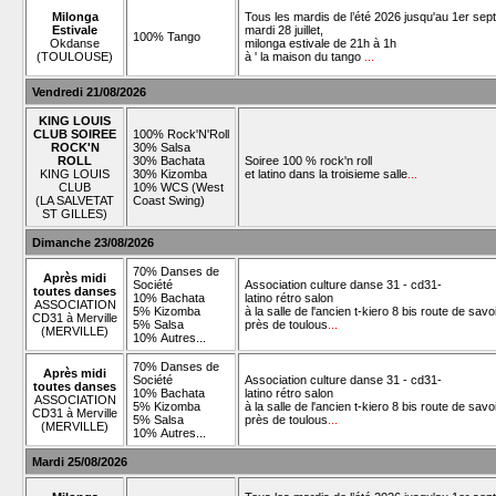
Milonga
Tous les mardis de l’été 2026 jusqu'au 1er se
Estivale
mardi 28 juillet,
100% Tango
Okdanse
milonga estivale de 21h à 1h
(TOULOUSE)
à ' la maison du tango
...
Vendredi 21/08/2026
KING LOUIS
CLUB SOIREE
100% Rock'N'Roll
ROCK'N
30% Salsa
ROLL
30% Bachata
Soiree 100 % rock'n roll
KING LOUIS
30% Kizomba
et latino dans la troisieme salle
...
CLUB
10% WCS (West
(LA SALVETAT
Coast Swing)
ST GILLES)
Dimanche 23/08/2026
70% Danses de
Après midi
Société
Association culture danse 31 - cd31-
toutes danses
10% Bachata
latino rétro salon
ASSOCIATION
5% Kizomba
à la salle de l'ancien t-kiero 8 bis route de savo
CD31 à Merville
5% Salsa
près de toulous
...
(MERVILLE)
10% Autres...
70% Danses de
Après midi
Société
Association culture danse 31 - cd31-
toutes danses
10% Bachata
latino rétro salon
ASSOCIATION
5% Kizomba
à la salle de l'ancien t-kiero 8 bis route de savo
CD31 à Merville
5% Salsa
près de toulous
...
(MERVILLE)
10% Autres...
Mardi 25/08/2026