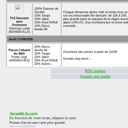
100% Danses de
Société
Chaque dimanche après-midi, le lumia vous acc
10% Tango
son incontournable thé dansant. de 15h à 20h, p
Thé Dansant
10% Valse
plus grande piste en parquet de la région auv
avec
10% Rock'N'Roll
alpes (240 m²), d’un orchestre live et d’une a
Orchestre
10% Disco,
convivial
...
Dancing Lumia
Année 80
(BONNEVILLE)
Jeudi 17/09/2026
20% Disco,
Pause Cabaret
Année 80
Ouverture des portes à partir de 11h45
du Midi
20% Tango
Pretty Legs
20% Valse
formule stop lunch :
...
(AVRANCHES)
20% Rock'N'Roll
20% Autres...
RDV soirées
Ajouter une soirée
Agrandir la carte
En fonction de votre écran, adaptez la carte.
Permet d'avoir une carte plus grande.
http://www.rdvdanse.fr/