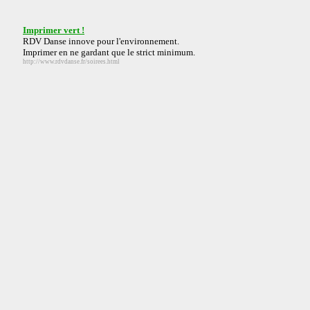
Imprimer vert !
RDV Danse innove pour l'environnement.
Imprimer en ne gardant que le strict minimum.
http://www.rdvdanse.fr/soirees.html