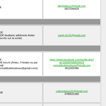
djingndance@gmail.com
€
0627049429
2€
10€ étudiants adhérents Amiez
steph.klc31@gmail.com
nscrits sur la sortie)
€
https://www.facebook.com/profile.php?
8€ inscrit (Amiez, Frimake ou par
id=100087608539419
ail:
rockattitudetoulouse@gmail.com
ockattitudetoulouse@gmail.com))
0611650380
culturedanse31@gmail.com
0€
0780521360