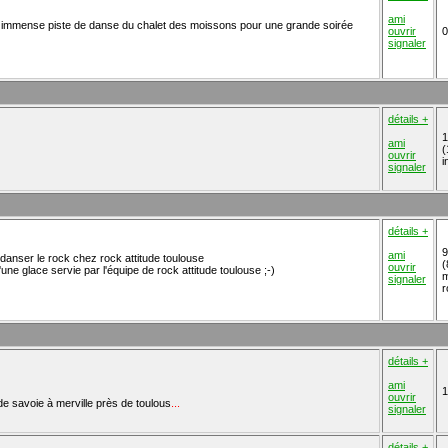
ami
t immense piste de danse du chalet des moissons pour une grande soirée
ouvrir
0
signaler
détails +
1
ami
(
ouvrir
i
signaler
détails +
9
ami
anser le rock chez rock attitude toulouse
(
ouvrir
ne glace servie par l'équipe de rock attitude toulouse ;-)
m
signaler
r
détails +
ami
1
ouvrir
e de savoie à merville près de toulous
...
signaler
détails +