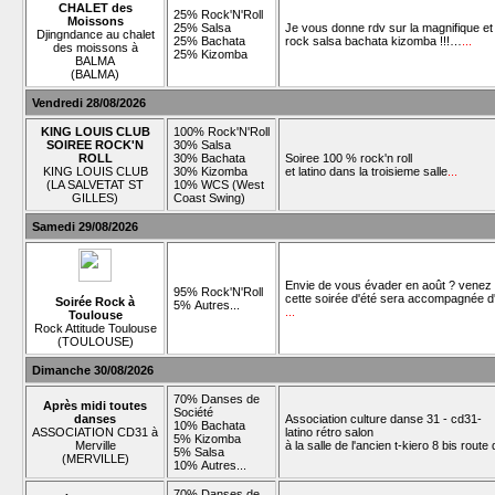
CHALET des
25% Rock'N'Roll
Moissons
25% Salsa
Je vous donne rdv sur la magnifique e
Djingndance au chalet
25% Bachata
rock salsa bachata kizomba !!!…
...
des moissons à
25% Kizomba
BALMA
(BALMA)
Vendredi 28/08/2026
KING LOUIS CLUB
100% Rock'N'Roll
SOIREE ROCK'N
30% Salsa
ROLL
30% Bachata
Soiree 100 % rock'n roll
KING LOUIS CLUB
30% Kizomba
et latino dans la troisieme salle
...
(LA SALVETAT ST
10% WCS (West
GILLES)
Coast Swing)
Samedi 29/08/2026
Envie de vous évader en août ? venez d
95% Rock'N'Roll
cette soirée d'été sera accompagnée d'u
Soirée Rock à
5% Autres...
...
Toulouse
Rock Attitude Toulouse
(TOULOUSE)
Dimanche 30/08/2026
70% Danses de
Après midi toutes
Société
danses
Association culture danse 31 - cd31-
10% Bachata
ASSOCIATION CD31 à
latino rétro salon
5% Kizomba
Merville
à la salle de l'ancien t-kiero 8 bis rout
5% Salsa
(MERVILLE)
10% Autres...
70% Danses de