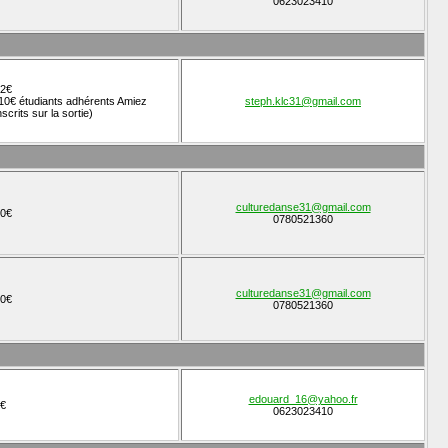
0623023410
2€
10€ étudiants adhérents Amiez
steph.klc31@gmail.com
nscrits sur la sortie)
culturedanse31@gmail.com
0€
0780521360
culturedanse31@gmail.com
0€
0780521360
edouard_16@yahoo.fr
€
0623023410