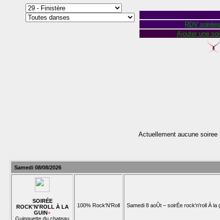
RDV soirée
Ajouter une soi
Actuellement aucune soiree 
Samedi 08/08/2026
SOIRÉE
100% Rock'N'Roll
Samedi 8 aoÛt – soirÉe rock'n'roll À la 
ROCK'N'ROLL À LA
GUIN
+
Guinguette du chateau