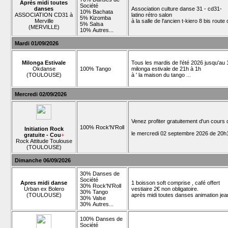
Après midi toutes
Société
danses
Association culture danse 31 - cd31-
10% Bachata
ASSOCIATION CD31 à
latino rétro salon
5% Kizomba
Merville
à la salle de l'ancien t-kiero 8 bis rout
5% Salsa
(MERVILLE)
10% Autres...
Mardi 01/09/2026
Milonga Estivale
Tous les mardis de l’été 2026 jusqu'au 1
Okdanse
100% Tango
milonga estivale de 21h à 1h
(TOULOUSE)
à ' la maison du tango
...
Mercredi 02/09/2026
Venez profiter gratuitement d'un cours
100% Rock'N'Roll
Initiation Rock
le mercredi 02 septembre 2026 de 20h1
gratuite - Cou
+
Rock Attitude Toulouse
(TOULOUSE)
Dimanche 06/09/2026
30% Danses de
Société
Apres midi danse
1 boisson soft comprise , café offert
30% Rock'N'Roll
Urban ex Bolero
vestiaire 2€ non obligatoire.
30% Tango
(TOULOUSE)
après midi toutes danses animation je
30% Valse
30% Autres...
100% Danses de
Société