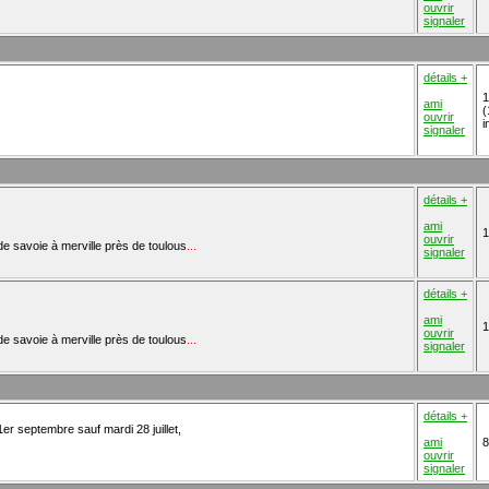
ouvrir
signaler
détails +
1
ami
(
ouvrir
i
signaler
détails +
ami
1
ouvrir
e de savoie à merville près de toulous
...
signaler
détails +
ami
1
ouvrir
e de savoie à merville près de toulous
...
signaler
détails +
er septembre sauf mardi 28 juillet,
ami
8
ouvrir
signaler