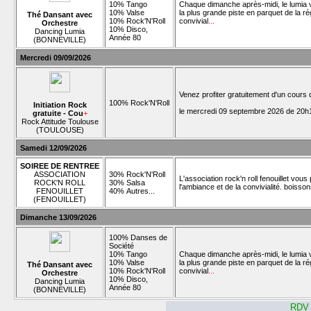
10% Tango
Chaque dimanche après-midi, le lumia v
10% Valse
la plus grande piste en parquet de la 
Thé Dansant avec
10% Rock'N'Roll
convivial
...
Orchestre
10% Disco,
Dancing Lumia
Année 80
(BONNEVILLE)
Mercredi 09/09/2026
Venez profiter gratuitement d'un cours
100% Rock'N'Roll
Initiation Rock
le mercredi 09 septembre 2026 de 20h1
gratuite - Cou
+
Rock Attitude Toulouse
(TOULOUSE)
Samedi 12/09/2026
SOIREE DE RENTREE
ASSOCIATION
30% Rock'N'Roll
L'association rock'n roll fenouillet vo
ROCK'N ROLL
30% Salsa
l'ambiance et de la convivialité. boisson
FENOUILLET
40% Autres...
(FENOUILLET)
Dimanche 13/09/2026
100% Danses de
Société
10% Tango
Chaque dimanche après-midi, le lumia v
10% Valse
la plus grande piste en parquet de la 
Thé Dansant avec
10% Rock'N'Roll
convivial
...
Orchestre
10% Disco,
Dancing Lumia
Année 80
(BONNEVILLE)
RDV 