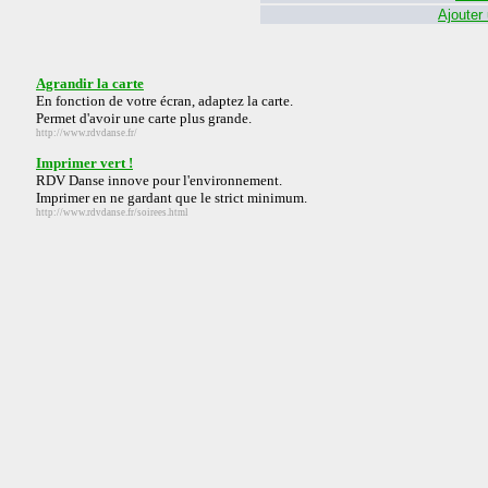
Ajouter
Agrandir la carte
En fonction de votre écran, adaptez la carte.
Permet d'avoir une carte plus grande.
http://www.rdvdanse.fr/
Imprimer vert !
RDV Danse innove pour l'environnement.
Imprimer en ne gardant que le strict minimum.
http://www.rdvdanse.fr/soirees.html