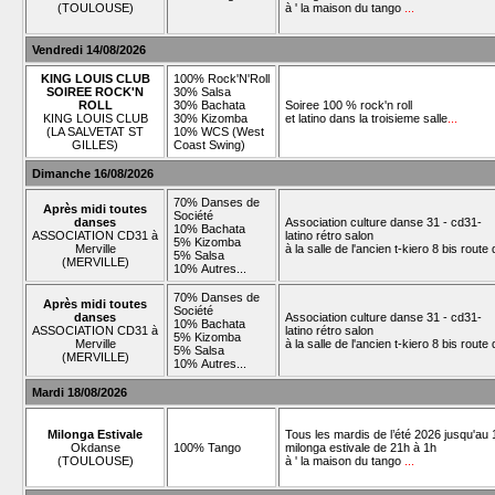
(TOULOUSE)
à ' la maison du tango
...
Vendredi 14/08/2026
KING LOUIS CLUB
100% Rock'N'Roll
SOIREE ROCK'N
30% Salsa
ROLL
30% Bachata
Soiree 100 % rock'n roll
KING LOUIS CLUB
30% Kizomba
et latino dans la troisieme salle
...
(LA SALVETAT ST
10% WCS (West
GILLES)
Coast Swing)
Dimanche 16/08/2026
70% Danses de
Après midi toutes
Société
danses
Association culture danse 31 - cd31-
10% Bachata
ASSOCIATION CD31 à
latino rétro salon
5% Kizomba
Merville
à la salle de l'ancien t-kiero 8 bis rout
5% Salsa
(MERVILLE)
10% Autres...
70% Danses de
Après midi toutes
Société
danses
Association culture danse 31 - cd31-
10% Bachata
ASSOCIATION CD31 à
latino rétro salon
5% Kizomba
Merville
à la salle de l'ancien t-kiero 8 bis rout
5% Salsa
(MERVILLE)
10% Autres...
Mardi 18/08/2026
Milonga Estivale
Tous les mardis de l’été 2026 jusqu'au 1
Okdanse
100% Tango
milonga estivale de 21h à 1h
(TOULOUSE)
à ' la maison du tango
...