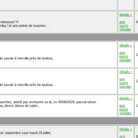
détails +
retouuuur !!!
ami
9
mba / et une pointe de surprise
...
ouvrir
signaler
détails +
ami
1
ouvrir
e de savoie à merville près de toulous
...
signaler
détails +
ami
1
ouvrir
e de savoie à merville près de toulous
...
signaler
détails +
imanches, animé par orchestre ou dj. ce 08/08/2026: pascal simon
a, divers danse de salon...
ami
1
ouvrir
signaler
détails +
er septembre sauf mardi 28 juillet,
ami
8