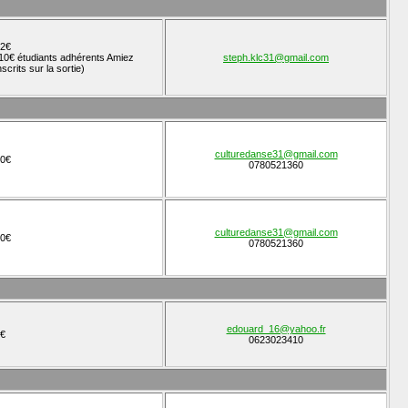
2€
10€ étudiants adhérents Amiez
steph.klc31@gmail.com
nscrits sur la sortie)
culturedanse31@gmail.com
0€
0780521360
culturedanse31@gmail.com
0€
0780521360
edouard_16@yahoo.fr
€
0623023410