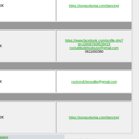
0€
https://espacelumia.com/dancing/
https://www.facebook.com/profile.php?
id=100087608539419
€
rockattitudetoulouse@gmail.com
0611650380
€
rocknroll.fenouillet@gmail.com
0€
https://espacelumia.com/dancing/
ages