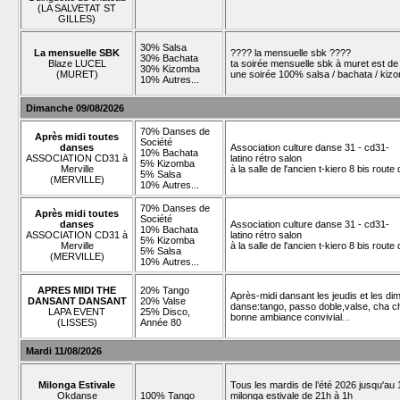
(LA SALVETAT ST
GILLES)
30% Salsa
La mensuelle SBK
???? la mensuelle sbk ????
30% Bachata
Blaze LUCEL
ta soirée mensuelle sbk à muret est de 
30% Kizomba
(MURET)
une soirée 100% salsa / bachata / kizo
10% Autres...
Dimanche 09/08/2026
70% Danses de
Après midi toutes
Société
danses
Association culture danse 31 - cd31-
10% Bachata
ASSOCIATION CD31 à
latino rétro salon
5% Kizomba
Merville
à la salle de l'ancien t-kiero 8 bis rout
5% Salsa
(MERVILLE)
10% Autres...
70% Danses de
Après midi toutes
Société
danses
Association culture danse 31 - cd31-
10% Bachata
ASSOCIATION CD31 à
latino rétro salon
5% Kizomba
Merville
à la salle de l'ancien t-kiero 8 bis rout
5% Salsa
(MERVILLE)
10% Autres...
APRES MIDI THE
20% Tango
Après-midi dansant les jeudis et les d
DANSANT DANSANT
20% Valse
danse:tango, passo doble,valse, cha ch
LAPA EVENT
25% Disco,
bonne ambiance convivial
...
(LISSES)
Année 80
Mardi 11/08/2026
Milonga Estivale
Tous les mardis de l’été 2026 jusqu'au 1
Okdanse
100% Tango
milonga estivale de 21h à 1h