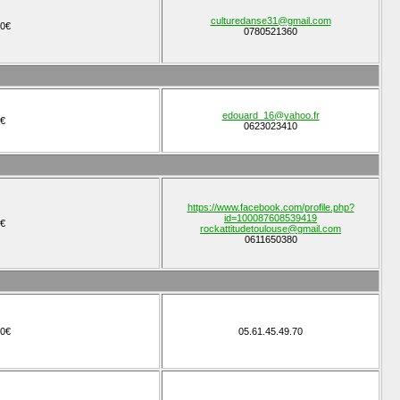
culturedanse31@gmail.com
0€
0780521360
edouard_16@yahoo.fr
€
0623023410
https://www.facebook.com/profile.php?
id=100087608539419
€
rockattitudetoulouse@gmail.com
0611650380
0€
05.61.45.49.70