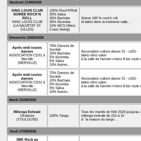
Vendredi 21/08/2026
KING LOUIS CLUB
100% Rock'N'Roll
SOIREE ROCK'N
30% Salsa
ROLL
30% Bachata
Soiree 100 % rock'n roll
KING LOUIS CLUB
30% Kizomba
et latino dans la troisieme salle
...
(LA SALVETAT ST
10% WCS (West
GILLES)
Coast Swing)
Dimanche 23/08/2026
70% Danses de
Après midi toutes
Société
danses
Association culture danse 31 - cd31-
10% Bachata
ASSOCIATION CD31 à
latino rétro salon
5% Kizomba
Merville
à la salle de l'ancien t-kiero 8 bis rout
5% Salsa
(MERVILLE)
10% Autres...
70% Danses de
Après midi toutes
Société
danses
Association culture danse 31 - cd31-
10% Bachata
ASSOCIATION CD31 à
latino rétro salon
5% Kizomba
Merville
à la salle de l'ancien t-kiero 8 bis rout
5% Salsa
(MERVILLE)
10% Autres...
Mardi 25/08/2026
Milonga Estivale
Tous les mardis de l’été 2026 jusqu'au 1
Okdanse
100% Tango
milonga estivale de 21h à 1h
(TOULOUSE)
à ' la maison du tango
...
Jeudi 27/08/2026
SBK Rock au