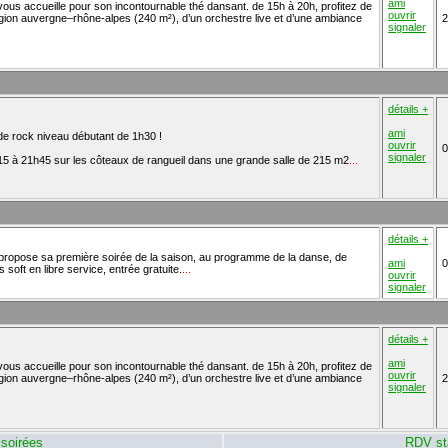
ami
ous accueille pour son incontournable thé dansant. de 15h à 20h, profitez de
ouvrir
région auvergne–rhône-alpes (240 m²), d’un orchestre live et d’une ambiance
2
signaler
détails +
ami
 de rock niveau débutant de 1h30 !
ouvrir
0
signaler
5 à 21h45 sur les côteaux de rangueil dans une grande salle de 215 m2
...
détails +
us propose sa première soirée de la saison, au programme de la danse, de
ami
0
s soft en libre service, entrée gratuite.
...
ouvrir
signaler
détails +
ami
ous accueille pour son incontournable thé dansant. de 15h à 20h, profitez de
ouvrir
région auvergne–rhône-alpes (240 m²), d’un orchestre live et d’une ambiance
2
signaler
soirées
RDV st