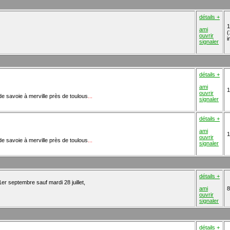
détails +
1
ami
(
ouvrir
i
signaler
détails +
ami
1
ouvrir
e de savoie à merville près de toulous
...
signaler
détails +
ami
1
ouvrir
e de savoie à merville près de toulous
...
signaler
détails +
er septembre sauf mardi 28 juillet,
ami
8
ouvrir
signaler
détails +