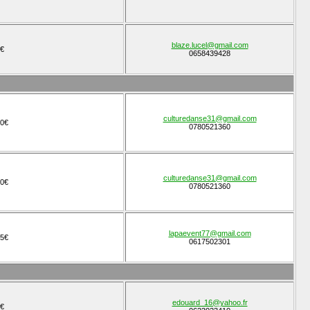
blaze.lucel@gmail.com
€
0658439428
culturedanse31@gmail.com
0€
0780521360
culturedanse31@gmail.com
0€
0780521360
lapaevent77@gmail.com
5€
0617502301
edouard_16@yahoo.fr
€