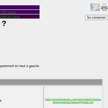
RDV cours
outer un cours
Se connecter
 ?
épartement en haut à gauche.
https://www.facebook.com/guinguetteduchateau
€
laguinguetteduchateau@gmail.com