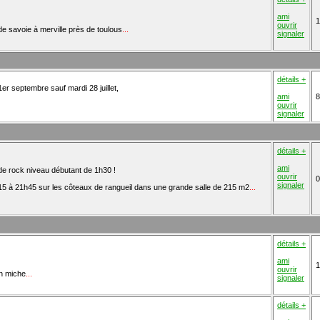
ami
1
ouvrir
e de savoie à merville près de toulous
...
signaler
détails +
er septembre sauf mardi 28 juillet,
ami
8
ouvrir
signaler
détails +
ami
 de rock niveau débutant de 1h30 !
ouvrir
0
signaler
5 à 21h45 sur les côteaux de rangueil dans une grande salle de 215 m2
...
détails +
ami
1
ouvrir
an miche
...
signaler
détails +