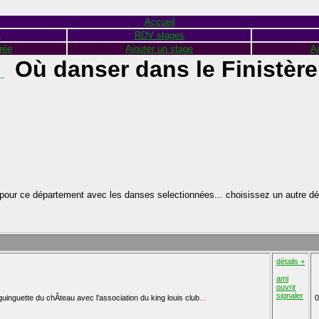
Accueil
s
RDV stages
rée
Ajouter un stage
Aj
Où danser dans le Finistère
pour ce département avec les danses selectionnées... choisissez un autre d
détails +
ami
ouvrir
signaler
guinguette du chÂteau avec l'association du king louis club
...
0