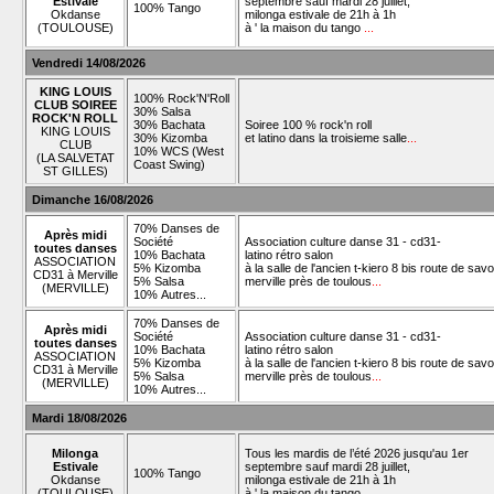
Estivale
septembre sauf mardi 28 juillet,
100% Tango
Okdanse
milonga estivale de 21h à 1h
(TOULOUSE)
à ' la maison du tango
...
Vendredi 14/08/2026
KING LOUIS
100% Rock'N'Roll
CLUB SOIREE
30% Salsa
ROCK'N ROLL
30% Bachata
Soiree 100 % rock'n roll
KING LOUIS
30% Kizomba
et latino dans la troisieme salle
...
CLUB
10% WCS (West
(LA SALVETAT
Coast Swing)
ST GILLES)
Dimanche 16/08/2026
70% Danses de
Après midi
Société
Association culture danse 31 - cd31-
toutes danses
10% Bachata
latino rétro salon
ASSOCIATION
5% Kizomba
à la salle de l'ancien t-kiero 8 bis route de savo
CD31 à Merville
5% Salsa
merville près de toulous
...
(MERVILLE)
10% Autres...
70% Danses de
Après midi
Société
Association culture danse 31 - cd31-
toutes danses
10% Bachata
latino rétro salon
ASSOCIATION
5% Kizomba
à la salle de l'ancien t-kiero 8 bis route de savo
CD31 à Merville
5% Salsa
merville près de toulous
...
(MERVILLE)
10% Autres...
Mardi 18/08/2026
Milonga
Tous les mardis de l’été 2026 jusqu'au 1er
Estivale
septembre sauf mardi 28 juillet,
100% Tango
Okdanse
milonga estivale de 21h à 1h
(TOULOUSE)
à ' la maison du tango
...