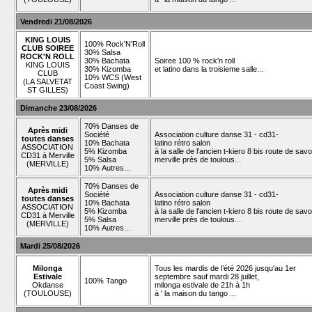
Vendredi 21/08/2026
KING LOUIS
100% Rock'N'Roll
CLUB SOIREE
30% Salsa
ROCK'N ROLL
30% Bachata
Soiree 100 % rock'n roll
KING LOUIS
30% Kizomba
et latino dans la troisieme salle
...
CLUB
10% WCS (West
(LA SALVETAT
Coast Swing)
ST GILLES)
Dimanche 23/08/2026
70% Danses de
Après midi
Société
Association culture danse 31 - cd31-
toutes danses
10% Bachata
latino rétro salon
ASSOCIATION
5% Kizomba
à la salle de l'ancien t-kiero 8 bis route de savo
CD31 à Merville
5% Salsa
merville près de toulous
...
(MERVILLE)
10% Autres...
70% Danses de
Après midi
Société
Association culture danse 31 - cd31-
toutes danses
10% Bachata
latino rétro salon
ASSOCIATION
5% Kizomba
à la salle de l'ancien t-kiero 8 bis route de savo
CD31 à Merville
5% Salsa
merville près de toulous
...
(MERVILLE)
10% Autres...
Mardi 25/08/2026
Milonga
Tous les mardis de l’été 2026 jusqu'au 1er
Estivale
septembre sauf mardi 28 juillet,
100% Tango
Okdanse
milonga estivale de 21h à 1h
(TOULOUSE)
à ' la maison du tango
...