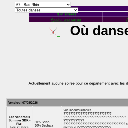
RDV soirées
Ajouter une soirée
A
Où danse
Actuellement aucune soiree pour ce département avec les d
Vendredi 07/08/2026
Vos incontournables
????????????????????????????
Les Vendredis
???????????????????????? ????????????
Summer SBK -
????????????
30% Salsa
Pla
+
???????????????????????????????????? su
30% Bachata
Feel it Dance
mythique ????????????????????