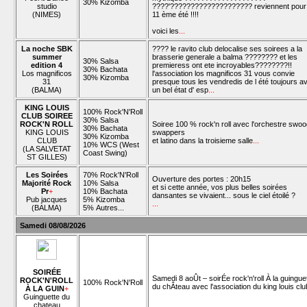
30% Kizomba
studio
????'???????????????????? reviennent pour 
(NIMES)
11 ème été !!!!
voici les
...
La noche SBK
???? le ravito club delocalise ses soirees a la
summer
brasserie generale a balma ???????? et les
30% Salsa
edition 4
premieress ont ete incroyables????????!!
30% Bachata
Los magnificos
l'association los magnificos 31 vous convie
30% Kizomba
31
presque tous les vendredis de l été toujours a
(BALMA)
un bel état d' esp
...
KING LOUIS
100% Rock'N'Roll
CLUB SOIREE
30% Salsa
ROCK'N ROLL
Soiree 100 % rock'n roll avec l'orchestre swo
30% Bachata
KING LOUIS
swappers
30% Kizomba
CLUB
et latino dans la troisieme salle
...
10% WCS (West
(LA SALVETAT
Coast Swing)
ST GILLES)
Les Soirées
70% Rock'N'Roll
Ouverture des portes : 20h15
Majorité Rock
10% Salsa
et si cette année, vos plus belles soirées
Pr
+
10% Bachata
dansantes se vivaient... sous le ciel étoilé ?
Pub jacques
5% Kizomba
...
(BALMA)
5% Autres...
Samedi 08/08/2026
SOIRÉE
Samedi 8 aoÛt – soirÉe rock'n'roll À la guingue
ROCK'N'ROLL
100% Rock'N'Roll
du chÂteau avec l'association du king louis clu
À LA GUIN
+
Guinguette du
chateau