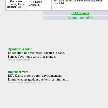
m²), d’un orchestre live et d’une ambiance
Orchestre
10% Disco,
convivial
...
Dancing Lumia
Année 80
(BONNEVILLE)
RDV soirées
Ajouter une soirée
Agrandir la carte
En fonction de votre écran, adaptez la carte.
Permet d'avoir une carte plus grande.
http://www.rdvdanse.fr/
Imprimer vert !
RDV Danse innove pour l'environnement.
Imprimer en ne gardant que le strict minimum.
http://www.rdvdanse.fr/soirees.html