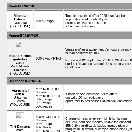
Mardi 01/09/2026
Milonga
Tous les mardis de l’été 2026 jusqu'au 1er
Estivale
septembre sauf mardi 28 juillet,
100% Tango
Okdanse
milonga estivale de 21h à 1h
(TOULOUSE)
à ' la maison du tango
...
Mercredi 02/09/2026
Venez profiter gratuitement d'un cours de rock
niveau débutant de 1h30 !
Initiation Rock
100% Rock'N'Roll
gratuite -
le mercredi 02 septembre 2026 de 20h15 à 21
Cou
+
sur les côteaux de rangueil dans une grande s
Rock Attitude
de 215 m2
...
Toulouse
(TOULOUSE)
Dimanche 06/09/2026
30% Danses de
Apres midi
Société
danse
1 boisson soft comprise , café offert
30% Rock'N'Roll
Urban ex
vestiaire 2€ non obligatoire.
30% Tango
Bolero
après midi toutes danses animation jean miche
30% Valse
(TOULOUSE)
30% Autres...
100% Danses de
Chaque dimanche après-midi, le lumia vous
Société
accueille pour son incontournable thé dansant.
10% Tango
15h à 20h, profitez de la plus grande piste en
Thé Dansant
10% Valse
parquet de la région auvergne–rhône-alpes (2
avec
10% Rock'N'Roll