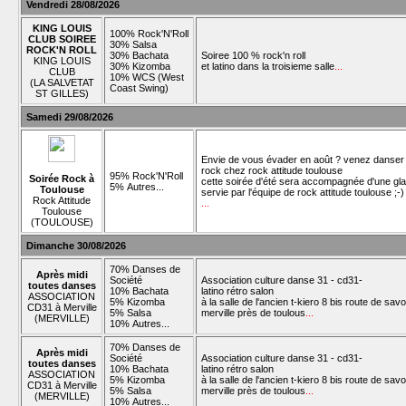
Vendredi 28/08/2026
KING LOUIS
100% Rock'N'Roll
CLUB SOIREE
30% Salsa
ROCK'N ROLL
30% Bachata
Soiree 100 % rock'n roll
KING LOUIS
30% Kizomba
et latino dans la troisieme salle
...
CLUB
10% WCS (West
(LA SALVETAT
Coast Swing)
ST GILLES)
Samedi 29/08/2026
Envie de vous évader en août ? venez danser 
rock chez rock attitude toulouse
95% Rock'N'Roll
Soirée Rock à
cette soirée d'été sera accompagnée d'une gl
5% Autres...
Toulouse
servie par l'équipe de rock attitude toulouse ;-)
Rock Attitude
...
Toulouse
(TOULOUSE)
Dimanche 30/08/2026
70% Danses de
Après midi
Société
Association culture danse 31 - cd31-
toutes danses
10% Bachata
latino rétro salon
ASSOCIATION
5% Kizomba
à la salle de l'ancien t-kiero 8 bis route de savo
CD31 à Merville
5% Salsa
merville près de toulous
...
(MERVILLE)
10% Autres...
70% Danses de
Après midi
Société
Association culture danse 31 - cd31-
toutes danses
10% Bachata
latino rétro salon
ASSOCIATION
5% Kizomba
à la salle de l'ancien t-kiero 8 bis route de savo
CD31 à Merville
5% Salsa
merville près de toulous
...
(MERVILLE)
10% Autres...