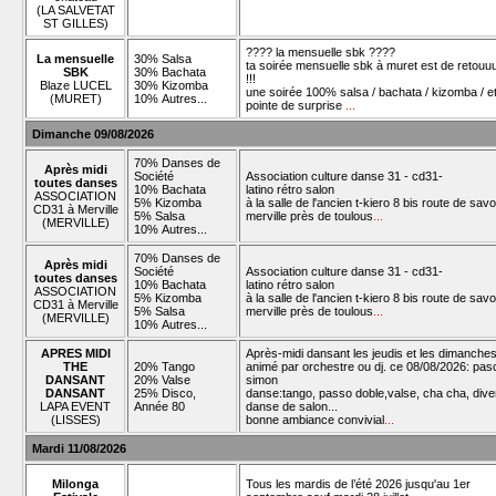
(LA SALVETAT
ST GILLES)
???? la mensuelle sbk ????
La mensuelle
30% Salsa
ta soirée mensuelle sbk à muret est de retouu
SBK
30% Bachata
!!!
Blaze LUCEL
30% Kizomba
une soirée 100% salsa / bachata / kizomba / e
(MURET)
10% Autres...
pointe de surprise
...
Dimanche 09/08/2026
70% Danses de
Après midi
Société
Association culture danse 31 - cd31-
toutes danses
10% Bachata
latino rétro salon
ASSOCIATION
5% Kizomba
à la salle de l'ancien t-kiero 8 bis route de savo
CD31 à Merville
5% Salsa
merville près de toulous
...
(MERVILLE)
10% Autres...
70% Danses de
Après midi
Société
Association culture danse 31 - cd31-
toutes danses
10% Bachata
latino rétro salon
ASSOCIATION
5% Kizomba
à la salle de l'ancien t-kiero 8 bis route de savo
CD31 à Merville
5% Salsa
merville près de toulous
...
(MERVILLE)
10% Autres...
APRES MIDI
Après-midi dansant les jeudis et les dimanches
THE
20% Tango
animé par orchestre ou dj. ce 08/08/2026: pas
DANSANT
20% Valse
simon
DANSANT
25% Disco,
danse:tango, passo doble,valse, cha cha, dive
LAPA EVENT
Année 80
danse de salon...
(LISSES)
bonne ambiance convivial
...
Mardi 11/08/2026
Milonga
Tous les mardis de l’été 2026 jusqu'au 1er