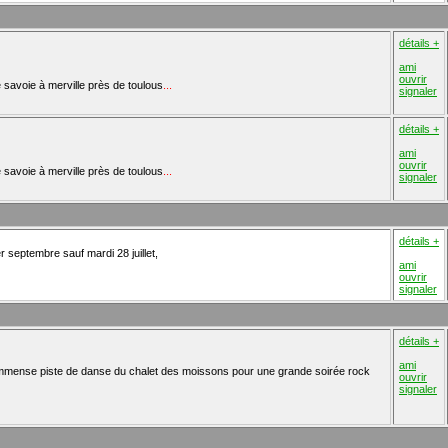
détails +
ami
ouvrir
de savoie à merville près de toulous
...
signaler
détails +
ami
ouvrir
de savoie à merville près de toulous
...
signaler
détails +
r septembre sauf mardi 28 juillet,
ami
ouvrir
signaler
détails +
ami
immense piste de danse du chalet des moissons pour une grande soirée rock
ouvrir
signaler