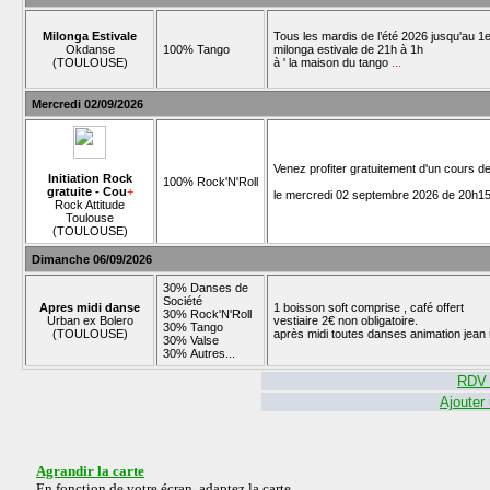
Milonga Estivale
Tous les mardis de l’été 2026 jusqu'au 1e
Okdanse
100% Tango
milonga estivale de 21h à 1h
(TOULOUSE)
à ' la maison du tango
...
Mercredi 02/09/2026
Venez profiter gratuitement d'un cours d
Initiation Rock
100% Rock'N'Roll
gratuite - Cou
+
le mercredi 02 septembre 2026 de 20h15
Rock Attitude
Toulouse
(TOULOUSE)
Dimanche 06/09/2026
30% Danses de
Société
Apres midi danse
1 boisson soft comprise , café offert
30% Rock'N'Roll
Urban ex Bolero
vestiaire 2€ non obligatoire.
30% Tango
(TOULOUSE)
après midi toutes danses animation jean
30% Valse
30% Autres...
RDV 
Ajouter
Agrandir la carte
En fonction de votre écran, adaptez la carte.