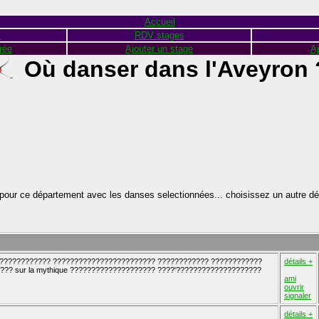
Accueil
s
RDV stages
rée
Ajouter un stage
Aj
Où danser dans l'Aveyron 
pour ce département avec les danses selectionnées... choisissez un autre d
?????????????? ???????????????????????? ???????????? ????????????
détails +
?? sur la mythique ???????????????????? ????'????????????????????
ami
ouvrir
signaler
détails +