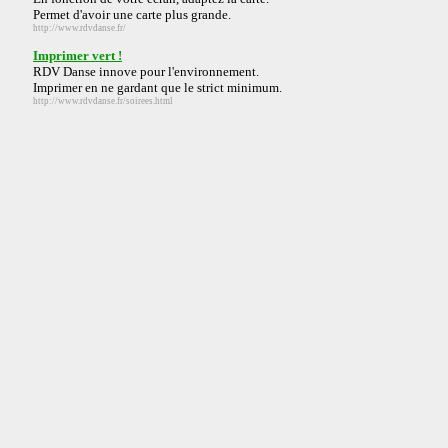
Permet d'avoir une carte plus grande.
http://www.rdvdanse.fr/
Imprimer vert !
RDV Danse innove pour l'environnement.
Imprimer en ne gardant que le strict minimum.
http://www.rdvdanse.fr/soirees.html