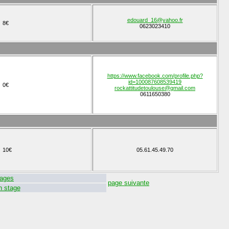
edouard_16@yahoo.fr
8€
0623023410
https://www.facebook.com/profile.php?
id=100087608539419
0€
rockattitudetoulouse@gmail.com
0611650380
10€
05.61.45.49.70
ages
page suivante
n stage