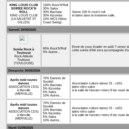
KING LOUIS CLUB
100% Rock'N'Roll
SOIREE ROCK'N
30% Salsa
ROLL
30% Bachata
Soiree 100 % rock'n roll
KING LOUIS CLUB
30% Kizomba
et latino dans la troisieme salle
...
(LA SALVETAT ST
10% WCS (West
GILLES)
Coast Swing)
Samedi 29/08/2026
Envie de vous évader en août ? venez da
95% Rock'N'Roll
Soirée Rock à
cette soirée d'été sera accompagnée d'une
5% Autres...
Toulouse
...
Rock Attitude
Toulouse
(TOULOUSE)
Dimanche 30/08/2026
70% Danses de
Après midi toutes
Société
danses
Association culture danse 31 - cd31-
10% Bachata
ASSOCIATION CD31
latino rétro salon
5% Kizomba
à Merville
à la salle de l'ancien t-kiero 8 bis route 
5% Salsa
(MERVILLE)
10% Autres...
70% Danses de
Après midi toutes
Société
danses
Association culture danse 31 - cd31-
10% Bachata
ASSOCIATION CD31
latino rétro salon
5% Kizomba
à Merville
à la salle de l'ancien t-kiero 8 bis route 
5% Salsa
(MERVILLE)
10% Autres...
Mardi 01/09/2026