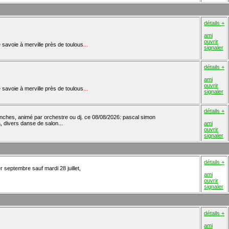
détails +
ami
ouvrir
de savoie à merville près de toulous
...
signaler
détails +
ami
ouvrir
de savoie à merville près de toulous
...
signaler
détails +
anches, animé par orchestre ou dj. ce 08/08/2026: pascal simon
 divers danse de salon...
ami
ouvrir
signaler
détails +
r septembre sauf mardi 28 juillet,
ami
ouvrir
signaler
détails +
ami