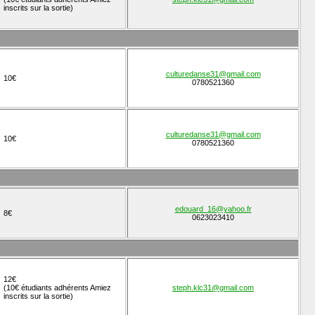
inscrits sur la sortie)
culturedanse31@gmail.com
10€
0780521360
culturedanse31@gmail.com
10€
0780521360
edouard_16@yahoo.fr
8€
0623023410
12€
(10€ étudiants adhérents Amiez
steph.klc31@gmail.com
inscrits sur la sortie)