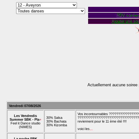
RDV soirée
Ajouter une soi
Actuellement aucune soiree 
Vendredi 07/08/2026
Vos incontournables ??????????????
Les Vendredis
30% Salsa
??????????????????????????????????
Summer SBK - Pla
+
30% Bachata
reviennent pour le 11 ème été !!!!
Feel it Dance studio
30% Kizomba
(NIMES)
voici les
...
La noche SBK