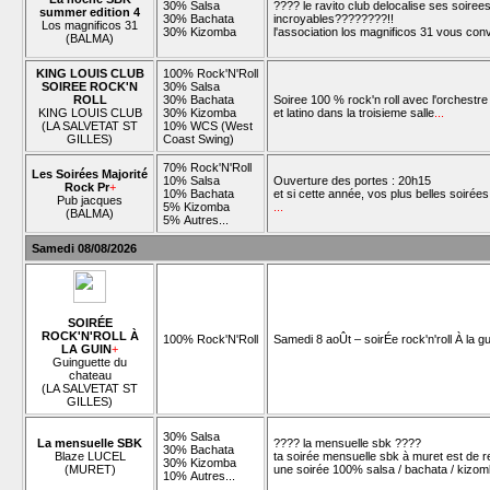
30% Salsa
???? le ravito club delocalise ses soire
summer edition 4
30% Bachata
incroyables????????!!
Los magnificos 31
30% Kizomba
l'association los magnificos 31 vous conv
(BALMA)
KING LOUIS CLUB
100% Rock'N'Roll
SOIREE ROCK'N
30% Salsa
ROLL
30% Bachata
Soiree 100 % rock'n roll avec l'orchest
KING LOUIS CLUB
30% Kizomba
et latino dans la troisieme salle
...
(LA SALVETAT ST
10% WCS (West
GILLES)
Coast Swing)
70% Rock'N'Roll
Les Soirées Majorité
10% Salsa
Ouverture des portes : 20h15
Rock Pr
+
10% Bachata
et si cette année, vos plus belles soirées 
Pub jacques
5% Kizomba
...
(BALMA)
5% Autres...
Samedi 08/08/2026
SOIRÉE
ROCK'N'ROLL À
100% Rock'N'Roll
Samedi 8 aoÛt – soirÉe rock'n'roll À la g
LA GUIN
+
Guinguette du
chateau
(LA SALVETAT ST
GILLES)
30% Salsa
La mensuelle SBK
???? la mensuelle sbk ????
30% Bachata
Blaze LUCEL
ta soirée mensuelle sbk à muret est de re
30% Kizomba
(MURET)
une soirée 100% salsa / bachata / kizomb
10% Autres...