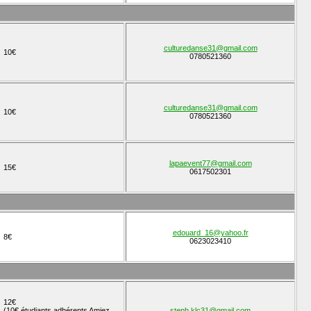
culturedanse31@gmail.com
10€
0780521360
culturedanse31@gmail.com
10€
0780521360
lapaevent77@gmail.com
15€
0617502301
edouard_16@yahoo.fr
8€
0623023410
12€
(10€ étudiants adhérents Amiez
steph.klc31@gmail.com