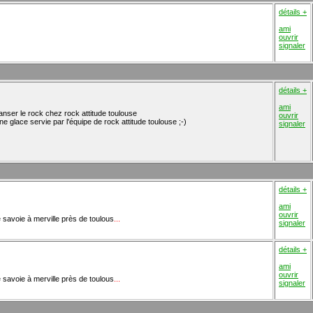
détails +
ami
ouvrir
signaler
détails +
ami
nser le rock chez rock attitude toulouse
ouvrir
 glace servie par l'équipe de rock attitude toulouse ;-)
signaler
détails +
ami
ouvrir
de savoie à merville près de toulous
...
signaler
détails +
ami
ouvrir
de savoie à merville près de toulous
...
signaler