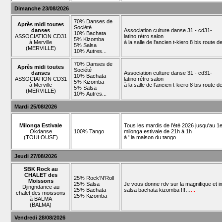
Dimanche 23/08/2026
70% Danses de
Après midi toutes
Société
danses
Association culture danse 31 - cd31-
10% Bachata
ASSOCIATION CD31
latino rétro salon
5% Kizomba
à Merville
à la salle de l'ancien t-kiero 8 bis route 
5% Salsa
(MERVILLE)
10% Autres...
70% Danses de
Après midi toutes
Société
danses
Association culture danse 31 - cd31-
10% Bachata
ASSOCIATION CD31
latino rétro salon
5% Kizomba
à Merville
à la salle de l'ancien t-kiero 8 bis route 
5% Salsa
(MERVILLE)
10% Autres...
Mardi 25/08/2026
Milonga Estivale
Tous les mardis de l’été 2026 jusqu'au 1e
Okdanse
100% Tango
milonga estivale de 21h à 1h
(TOULOUSE)
à ' la maison du tango
...
Jeudi 27/08/2026
SBK Rock au
CHALET des
25% Rock'N'Roll
Moissons
25% Salsa
Je vous donne rdv sur la magnifique et 
Djingndance au
25% Bachata
salsa bachata kizomba !!!…
...
chalet des moissons
25% Kizomba
à BALMA
(BALMA)
Vendredi 28/08/2026