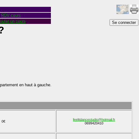
RDV cours
outer un cours
Se connecter
?
épartement en haut à gauche.
feelitdancestudio@hotmail.fr
0€
0699420410