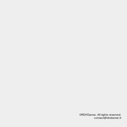
©RDVDanse. All rights reserved.
contact@rdvdanse.fr