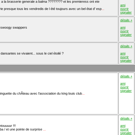
es a la brasserie generale a balma ???????? et les premieress ont ete
ami
ie presque tous les vendredis de l été toujours avec un bel état d' esp
...
ouvrir
signaler
détails +
re swoogy swappers
ami
ouvrir
signaler
détails +
dansantes se vivaient... sous le ciel étoilé ?
ami
ouvrir
signaler
détails +
ami
ouvrir
signaler
uinguette du chÂteau avec l'association du king louis club
...
détails +
touuuur !!!
ami
a / et une pointe de surprise
...
ouvrir
signaler