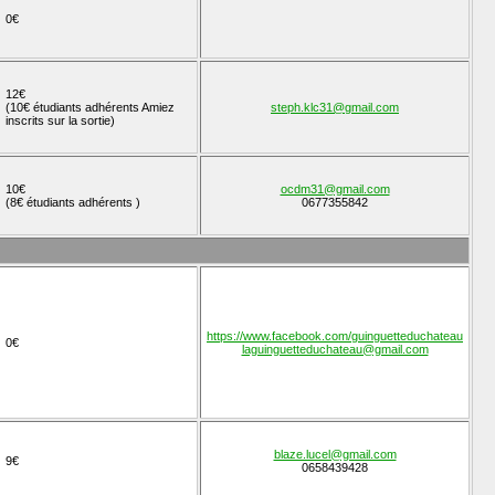
0€
12€
(10€ étudiants adhérents Amiez
steph.klc31@gmail.com
inscrits sur la sortie)
10€
ocdm31@gmail.com
(8€ étudiants adhérents )
0677355842
https://www.facebook.com/guinguetteduchateau
0€
laguinguetteduchateau@gmail.com
blaze.lucel@gmail.com
9€
0658439428