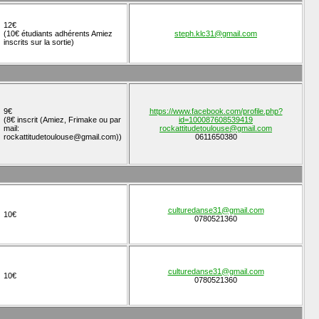
12€
(10€ étudiants adhérents Amiez
steph.klc31@gmail.com
inscrits sur la sortie)
9€
https://www.facebook.com/profile.php?
(8€ inscrit (Amiez, Frimake ou par
id=100087608539419
mail:
rockattitudetoulouse@gmail.com
rockattitudetoulouse@gmail.com))
0611650380
culturedanse31@gmail.com
10€
0780521360
culturedanse31@gmail.com
10€
0780521360