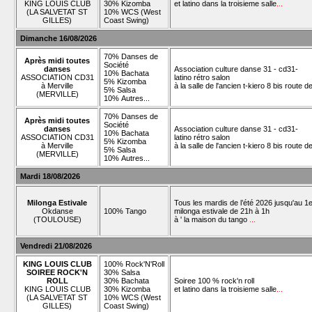
KING LOUIS CLUB
30% Kizomba
et latino dans la troisieme salle
...
(LA SALVETAT ST
10% WCS (West
GILLES)
Coast Swing)
Dimanche 16/08/2026
70% Danses de
Après midi toutes
Société
danses
Association culture danse 31 - cd31-
10% Bachata
ASSOCIATION CD31
latino rétro salon
5% Kizomba
à Merville
à la salle de l'ancien t-kiero 8 bis route 
5% Salsa
(MERVILLE)
10% Autres...
70% Danses de
Après midi toutes
Société
danses
Association culture danse 31 - cd31-
10% Bachata
ASSOCIATION CD31
latino rétro salon
5% Kizomba
à Merville
à la salle de l'ancien t-kiero 8 bis route 
5% Salsa
(MERVILLE)
10% Autres...
Mardi 18/08/2026
Milonga Estivale
Tous les mardis de l’été 2026 jusqu'au 1e
Okdanse
100% Tango
milonga estivale de 21h à 1h
(TOULOUSE)
à ' la maison du tango
...
Vendredi 21/08/2026
KING LOUIS CLUB
100% Rock'N'Roll
SOIREE ROCK'N
30% Salsa
ROLL
30% Bachata
Soiree 100 % rock'n roll
KING LOUIS CLUB
30% Kizomba
et latino dans la troisieme salle
...
(LA SALVETAT ST
10% WCS (West
GILLES)
Coast Swing)