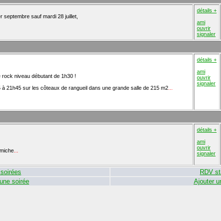
détails +
r septembre sauf mardi 28 juillet,
ami
ouvrir
signaler
détails +
ami
e rock niveau débutant de 1h30 !
ouvrir
signaler
 à 21h45 sur les côteaux de rangueil dans une grande salle de 215 m2
...
détails +
ami
ouvrir
 miche
...
signaler
soirées
RDV st
 une soirée
Ajouter u