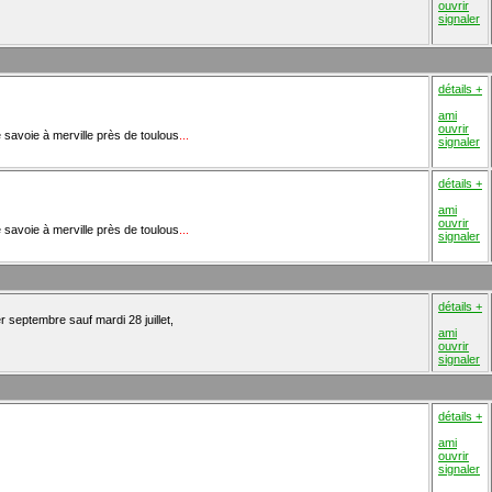
ouvrir
signaler
détails +
ami
ouvrir
de savoie à merville près de toulous
...
signaler
détails +
ami
ouvrir
de savoie à merville près de toulous
...
signaler
détails +
r septembre sauf mardi 28 juillet,
ami
ouvrir
signaler
détails +
ami
ouvrir
signaler