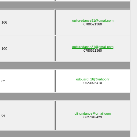
culturedanse31@gmail.com
10€
0780521360
culturedanse31@gmail.com
10€
0780521360
edouard_16@yahoo.fr
8€
0623023410
djingndance@gmail.com
0€
0627049429