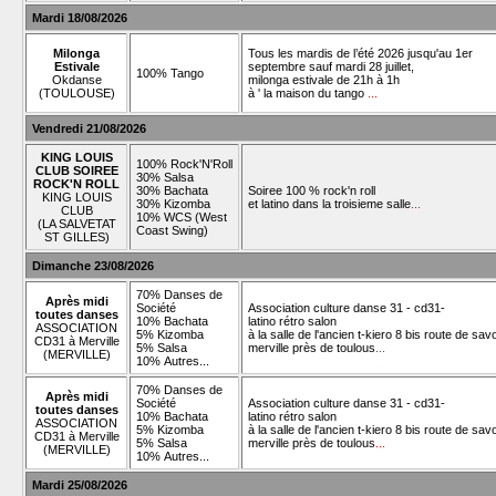
Mardi 18/08/2026
Milonga
Tous les mardis de l’été 2026 jusqu'au 1er
Estivale
septembre sauf mardi 28 juillet,
100% Tango
Okdanse
milonga estivale de 21h à 1h
(TOULOUSE)
à ' la maison du tango
...
Vendredi 21/08/2026
KING LOUIS
100% Rock'N'Roll
CLUB SOIREE
30% Salsa
ROCK'N ROLL
30% Bachata
Soiree 100 % rock'n roll
KING LOUIS
30% Kizomba
et latino dans la troisieme salle
...
CLUB
10% WCS (West
(LA SALVETAT
Coast Swing)
ST GILLES)
Dimanche 23/08/2026
70% Danses de
Après midi
Société
Association culture danse 31 - cd31-
toutes danses
10% Bachata
latino rétro salon
ASSOCIATION
5% Kizomba
à la salle de l'ancien t-kiero 8 bis route de sav
CD31 à Merville
5% Salsa
merville près de toulous
...
(MERVILLE)
10% Autres...
70% Danses de
Après midi
Société
Association culture danse 31 - cd31-
toutes danses
10% Bachata
latino rétro salon
ASSOCIATION
5% Kizomba
à la salle de l'ancien t-kiero 8 bis route de sav
CD31 à Merville
5% Salsa
merville près de toulous
...
(MERVILLE)
10% Autres...
Mardi 25/08/2026