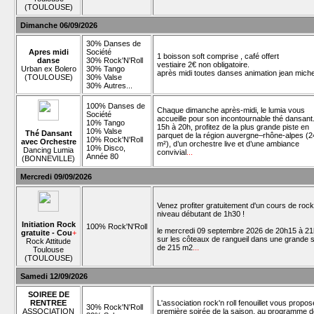
(TOULOUSE)
Dimanche 06/09/2026
30% Danses de
Apres midi
Société
1 boisson soft comprise , café offert
danse
30% Rock'N'Roll
vestiaire 2€ non obligatoire.
Urban ex Bolero
30% Tango
après midi toutes danses animation jean mich
(TOULOUSE)
30% Valse
30% Autres...
100% Danses de
Chaque dimanche après-midi, le lumia vous
Société
accueille pour son incontournable thé dansant
10% Tango
15h à 20h, profitez de la plus grande piste en
10% Valse
Thé Dansant
parquet de la région auvergne–rhône-alpes (2
10% Rock'N'Roll
avec Orchestre
m²), d’un orchestre live et d’une ambiance
10% Disco,
Dancing Lumia
convivial
...
Année 80
(BONNEVILLE)
Mercredi 09/09/2026
Venez profiter gratuitement d'un cours de rock
niveau débutant de 1h30 !
Initiation Rock
100% Rock'N'Roll
le mercredi 09 septembre 2026 de 20h15 à 2
gratuite - Cou
+
sur les côteaux de rangueil dans une grande s
Rock Attitude
de 215 m2
...
Toulouse
(TOULOUSE)
Samedi 12/09/2026
SOIREE DE
RENTREE
L'association rock'n roll fenouillet vous propo
30% Rock'N'Roll
ASSOCIATION
première soirée de la saison, au programme d