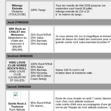
Milonga
Tous les mardis de l’été 2026 jusqu'au 1er
Estivale
septembre sauf mardi 28 juillet,
100% Tango
Okdanse
milonga estivale de 21h à 1h
(TOULOUSE)
à ' la maison du tango
...
Jeudi 27/08/2026
SBK Rock au
CHALET des
Moissons
25% Rock'N'Roll
Je vous donne rdv sur la magnifique et imme
Djingndance au
25% Salsa
piste de danse du chalet des moissons pour 
chalet des
25% Bachata
grande soirée rock salsa bachata kizomba !!
moissons à
25% Kizomba
BALMA
(BALMA)
Vendredi 28/08/2026
KING LOUIS
100% Rock'N'Roll
CLUB SOIREE
30% Salsa
ROCK'N ROLL
30% Bachata
Soiree 100 % rock'n roll
KING LOUIS
30% Kizomba
et latino dans la troisieme salle
...
CLUB
10% WCS (West
(LA SALVETAT
Coast Swing)
ST GILLES)
Samedi 29/08/2026
Envie de vous évader en août ? venez danser
rock chez rock attitude toulouse
95% Rock'N'Roll
Soirée Rock à
cette soirée d'été sera accompagnée d'une gl
5% Autres...
Toulouse
servie par l'équipe de rock attitude toulouse ;-)
Rock Attitude
...