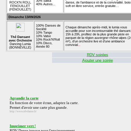
30% Salsa
ROCK'N ROLL
danse, de l'ambiance et de la convivialité. boi
40% Autres...
FENOUILLET
soft en libre service, entrée gratuite.
...
(FENOUILLET)
Dimanche 13/09/2026
100% Danses de
Chaque dimanche après-midi, le lumia vous
Société
accueille pour son incontournable thé dansant
10% Tango
15h à 20h, profitez de la plus grande piste en
10% Valse
Thé Dansant
parquet de la région auvergne–rhône-alpes (2
10% Rock'N'Roll
avec Orchestre
m²), d’un orchestre live et d’une ambiance
10% Disco,
Dancing Lumia
convivial
...
Année 80
(BONNEVILLE)
RDV soirées
Ajouter une soirée
Agrandir la carte
En fonction de votre écran, adaptez la carte.
Permet d'avoir une carte plus grande.
http://www.rdvdanse.fr/
Imprimer vert !
RDV Danse innove pour l'environnement.