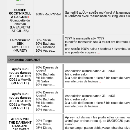
SOIRÉE
Samedi 8 aoÛt – soirÉe rock'n'roll À la guingue
ROCK'N'ROLL
100% Rock'N'Roll
du chÂteau avec l'association du king louis cl
À LA GUIN
+
Guinguette du
chateau
(LA SALVETAT
ST GILLES)
???? la mensuelle sbk ????
La mensuelle
30% Salsa
ta soirée mensuelle sbk à muret est de retouu
SBK
30% Bachata
!!!
Blaze LUCEL
30% Kizomba
une soirée 100% salsa / bachata / kizomba / e
(MURET)
10% Autres...
une pointe de surprise
...
Dimanche 09/08/2026
70% Danses de
Après midi
Société
Association culture danse 31 - cd31-
toutes danses
10% Bachata
latino rétro salon
ASSOCIATION
5% Kizomba
à la salle de l'ancien t-kiero 8 bis route de sav
CD31 à Merville
5% Salsa
merville près de toulous
...
(MERVILLE)
10% Autres...
70% Danses de
Après midi
Société
Association culture danse 31 - cd31-
toutes danses
10% Bachata
latino rétro salon
ASSOCIATION
5% Kizomba
à la salle de l'ancien t-kiero 8 bis route de sav
CD31 à Merville
5% Salsa
merville près de toulous
...
(MERVILLE)
10% Autres...
Après-midi dansant les jeudis et les dimanche
APRES MIDI
20% Tango
animé par orchestre ou dj. ce 08/08/2026: pas
THE DANSANT
20% Valse
simon
DANSANT
25% Disco,
danse:tango, passo doble,valse, cha cha, div
LAPA EVENT