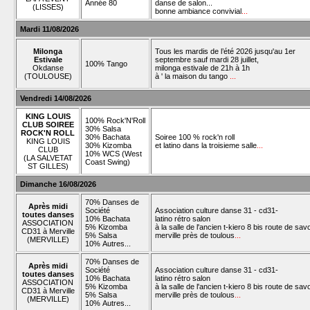
Année 80
danse de salon...
(LISSES)
bonne ambiance convivial
...
Mardi 11/08/2026
Milonga
Tous les mardis de l’été 2026 jusqu'au 1er
Estivale
septembre sauf mardi 28 juillet,
100% Tango
Okdanse
milonga estivale de 21h à 1h
(TOULOUSE)
à ' la maison du tango
...
Vendredi 14/08/2026
KING LOUIS
100% Rock'N'Roll
CLUB SOIREE
30% Salsa
ROCK'N ROLL
30% Bachata
Soiree 100 % rock'n roll
KING LOUIS
30% Kizomba
et latino dans la troisieme salle
...
CLUB
10% WCS (West
(LA SALVETAT
Coast Swing)
ST GILLES)
Dimanche 16/08/2026
70% Danses de
Après midi
Société
Association culture danse 31 - cd31-
toutes danses
10% Bachata
latino rétro salon
ASSOCIATION
5% Kizomba
à la salle de l'ancien t-kiero 8 bis route de sav
CD31 à Merville
5% Salsa
merville près de toulous
...
(MERVILLE)
10% Autres...
70% Danses de
Après midi
Société
Association culture danse 31 - cd31-
toutes danses
10% Bachata
latino rétro salon
ASSOCIATION
5% Kizomba
à la salle de l'ancien t-kiero 8 bis route de sav
CD31 à Merville
5% Salsa
merville près de toulous
...
(MERVILLE)
10% Autres...