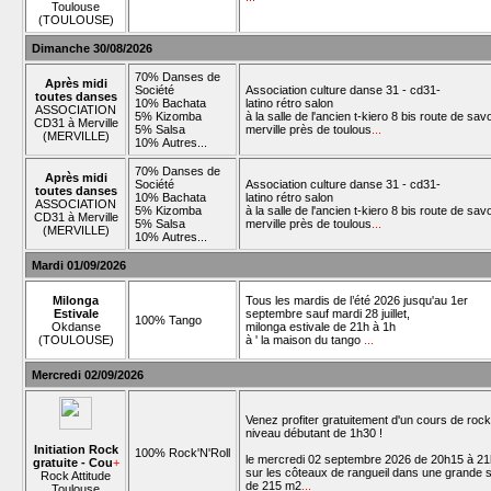
Toulouse
(TOULOUSE)
Dimanche 30/08/2026
70% Danses de
Après midi
Société
Association culture danse 31 - cd31-
toutes danses
10% Bachata
latino rétro salon
ASSOCIATION
5% Kizomba
à la salle de l'ancien t-kiero 8 bis route de sav
CD31 à Merville
5% Salsa
merville près de toulous
...
(MERVILLE)
10% Autres...
70% Danses de
Après midi
Société
Association culture danse 31 - cd31-
toutes danses
10% Bachata
latino rétro salon
ASSOCIATION
5% Kizomba
à la salle de l'ancien t-kiero 8 bis route de sav
CD31 à Merville
5% Salsa
merville près de toulous
...
(MERVILLE)
10% Autres...
Mardi 01/09/2026
Milonga
Tous les mardis de l’été 2026 jusqu'au 1er
Estivale
septembre sauf mardi 28 juillet,
100% Tango
Okdanse
milonga estivale de 21h à 1h
(TOULOUSE)
à ' la maison du tango
...
Mercredi 02/09/2026
Venez profiter gratuitement d'un cours de rock
niveau débutant de 1h30 !
Initiation Rock
100% Rock'N'Roll
le mercredi 02 septembre 2026 de 20h15 à 2
gratuite - Cou
+
sur les côteaux de rangueil dans une grande s
Rock Attitude
de 215 m2
...
Toulouse