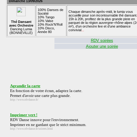
Dimanche 13/09/2026
100% Danses de
Chaque dimanche après-midi, le lumia vous
Société
accueille pour son incontournable thé dansant
10% Tango
15h à 20h, profitez de la plus grande piste en
10% Valse
Thé Dansant
parquet de la région auvergne–rhône-alpes (2
10% Rock'N'Roll
avec Orchestre
m²), d’un orchestre live et d’une ambiance
10% Disco,
Dancing Lumia
convivial
...
Année 80
(BONNEVILLE)
RDV soirées
Ajouter une soirée
Agrandir la carte
En fonction de votre écran, adaptez la carte.
Permet d'avoir une carte plus grande.
http://www.rdvdanse.fr/
Imprimer vert !
RDV Danse innove pour l'environnement.
Imprimer en ne gardant que le strict minimum.
http://www.rdvdanse.fr/soirees.html