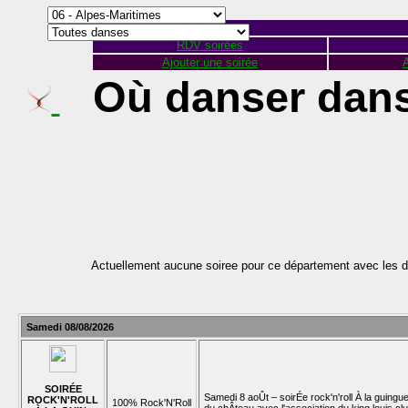
RDV soirées
Ajouter une soirée
A
Où danser dans
Actuellement aucune soiree pour ce département avec les d
Samedi 08/08/2026
SOIRÉE
Samedi 8 aoÛt – soirÉe rock'n'roll À la guingue
ROCK'N'ROLL
100% Rock'N'Roll