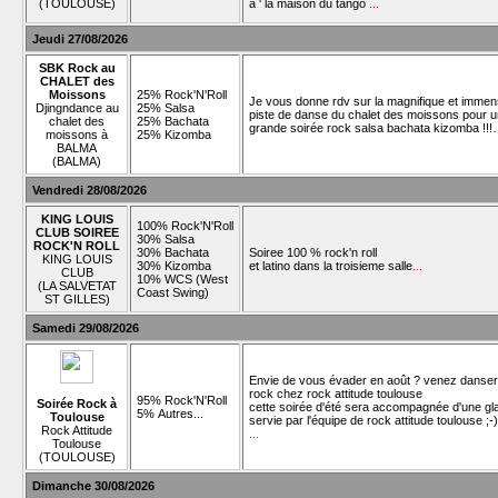
(TOULOUSE)
à ' la maison du tango
...
Jeudi 27/08/2026
SBK Rock au
CHALET des
Moissons
25% Rock'N'Roll
Je vous donne rdv sur la magnifique et imme
Djingndance au
25% Salsa
piste de danse du chalet des moissons pour 
chalet des
25% Bachata
grande soirée rock salsa bachata kizomba !!
moissons à
25% Kizomba
BALMA
(BALMA)
Vendredi 28/08/2026
KING LOUIS
100% Rock'N'Roll
CLUB SOIREE
30% Salsa
ROCK'N ROLL
30% Bachata
Soiree 100 % rock'n roll
KING LOUIS
30% Kizomba
et latino dans la troisieme salle
...
CLUB
10% WCS (West
(LA SALVETAT
Coast Swing)
ST GILLES)
Samedi 29/08/2026
Envie de vous évader en août ? venez danser
rock chez rock attitude toulouse
95% Rock'N'Roll
Soirée Rock à
cette soirée d'été sera accompagnée d'une gl
5% Autres...
Toulouse
servie par l'équipe de rock attitude toulouse ;-)
Rock Attitude
...
Toulouse
(TOULOUSE)
Dimanche 30/08/2026