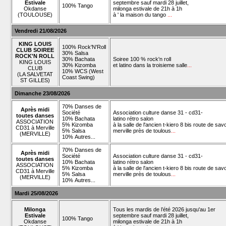
Estivale
septembre sauf mardi 28 juillet,
100% Tango
Okdanse
milonga estivale de 21h à 1h
(TOULOUSE)
à ' la maison du tango
...
Vendredi 21/08/2026
KING LOUIS
100% Rock'N'Roll
CLUB SOIREE
30% Salsa
ROCK'N ROLL
30% Bachata
Soiree 100 % rock'n roll
KING LOUIS
30% Kizomba
et latino dans la troisieme salle
...
CLUB
10% WCS (West
(LA SALVETAT
Coast Swing)
ST GILLES)
Dimanche 23/08/2026
70% Danses de
Après midi
Société
Association culture danse 31 - cd31-
toutes danses
10% Bachata
latino rétro salon
ASSOCIATION
5% Kizomba
à la salle de l'ancien t-kiero 8 bis route de sav
CD31 à Merville
5% Salsa
merville près de toulous
...
(MERVILLE)
10% Autres...
70% Danses de
Après midi
Société
Association culture danse 31 - cd31-
toutes danses
10% Bachata
latino rétro salon
ASSOCIATION
5% Kizomba
à la salle de l'ancien t-kiero 8 bis route de sav
CD31 à Merville
5% Salsa
merville près de toulous
...
(MERVILLE)
10% Autres...
Mardi 25/08/2026
Milonga
Tous les mardis de l’été 2026 jusqu'au 1er
Estivale
septembre sauf mardi 28 juillet,
100% Tango
Okdanse
milonga estivale de 21h à 1h