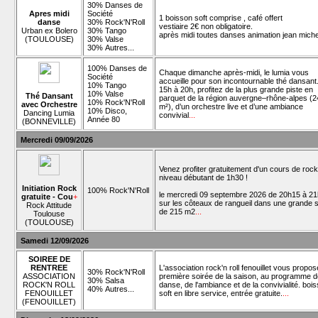
30% Danses de
Apres midi
Société
1 boisson soft comprise , café offert
danse
30% Rock'N'Roll
vestiaire 2€ non obligatoire.
Urban ex Bolero
30% Tango
après midi toutes danses animation jean mich
(TOULOUSE)
30% Valse
30% Autres...
100% Danses de
Chaque dimanche après-midi, le lumia vous
Société
accueille pour son incontournable thé dansant
10% Tango
15h à 20h, profitez de la plus grande piste en
10% Valse
Thé Dansant
parquet de la région auvergne–rhône-alpes (2
10% Rock'N'Roll
avec Orchestre
m²), d’un orchestre live et d’une ambiance
10% Disco,
Dancing Lumia
convivial
...
Année 80
(BONNEVILLE)
Mercredi 09/09/2026
Venez profiter gratuitement d'un cours de rock
niveau débutant de 1h30 !
Initiation Rock
100% Rock'N'Roll
le mercredi 09 septembre 2026 de 20h15 à 2
gratuite - Cou
+
sur les côteaux de rangueil dans une grande s
Rock Attitude
de 215 m2
...
Toulouse
(TOULOUSE)
Samedi 12/09/2026
SOIREE DE
RENTREE
L'association rock'n roll fenouillet vous propo
30% Rock'N'Roll
ASSOCIATION
première soirée de la saison, au programme d
30% Salsa
ROCK'N ROLL
danse, de l'ambiance et de la convivialité. boi
40% Autres...
FENOUILLET
soft en libre service, entrée gratuite.
...
(FENOUILLET)