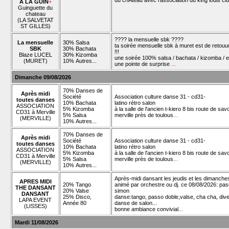
du chÂteau avec l'association du king louis cl
À LA GUIN
+
Guinguette du
chateau
(LA SALVETAT
ST GILLES)
???? la mensuelle sbk ????
La mensuelle
30% Salsa
ta soirée mensuelle sbk à muret est de retouu
SBK
30% Bachata
!!!
Blaze LUCEL
30% Kizomba
une soirée 100% salsa / bachata / kizomba / e
(MURET)
10% Autres...
une pointe de surprise
...
Dimanche 09/08/2026
70% Danses de
Après midi
Société
Association culture danse 31 - cd31-
toutes danses
10% Bachata
latino rétro salon
ASSOCIATION
5% Kizomba
à la salle de l'ancien t-kiero 8 bis route de sav
CD31 à Merville
5% Salsa
merville près de toulous
...
(MERVILLE)
10% Autres...
70% Danses de
Après midi
Société
Association culture danse 31 - cd31-
toutes danses
10% Bachata
latino rétro salon
ASSOCIATION
5% Kizomba
à la salle de l'ancien t-kiero 8 bis route de sav
CD31 à Merville
5% Salsa
merville près de toulous
...
(MERVILLE)
10% Autres...
Après-midi dansant les jeudis et les dimanche
APRES MIDI
20% Tango
animé par orchestre ou dj. ce 08/08/2026: pas
THE DANSANT
20% Valse
simon
DANSANT
25% Disco,
danse:tango, passo doble,valse, cha cha, div
LAPA EVENT
Année 80
danse de salon...
(LISSES)
bonne ambiance convivial
...
Mardi 11/08/2026