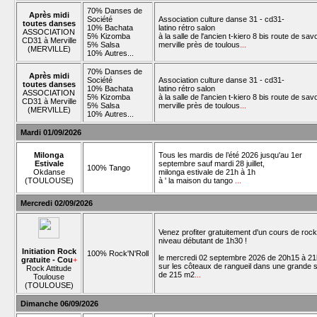
70% Danses de
Après midi
Société
Association culture danse 31 - cd31-
toutes danses
10% Bachata
latino rétro salon
ASSOCIATION
5% Kizomba
à la salle de l'ancien t-kiero 8 bis route de sav
CD31 à Merville
5% Salsa
merville près de toulous
...
(MERVILLE)
10% Autres...
70% Danses de
Après midi
Société
Association culture danse 31 - cd31-
toutes danses
10% Bachata
latino rétro salon
ASSOCIATION
5% Kizomba
à la salle de l'ancien t-kiero 8 bis route de sav
CD31 à Merville
5% Salsa
merville près de toulous
...
(MERVILLE)
10% Autres...
Mardi 01/09/2026
Milonga
Tous les mardis de l’été 2026 jusqu'au 1er
Estivale
septembre sauf mardi 28 juillet,
100% Tango
Okdanse
milonga estivale de 21h à 1h
(TOULOUSE)
à ' la maison du tango
...
Mercredi 02/09/2026
Venez profiter gratuitement d'un cours de rock
niveau débutant de 1h30 !
Initiation Rock
100% Rock'N'Roll
le mercredi 02 septembre 2026 de 20h15 à 2
gratuite - Cou
+
sur les côteaux de rangueil dans une grande s
Rock Attitude
de 215 m2
...
Toulouse
(TOULOUSE)
Dimanche 06/09/2026