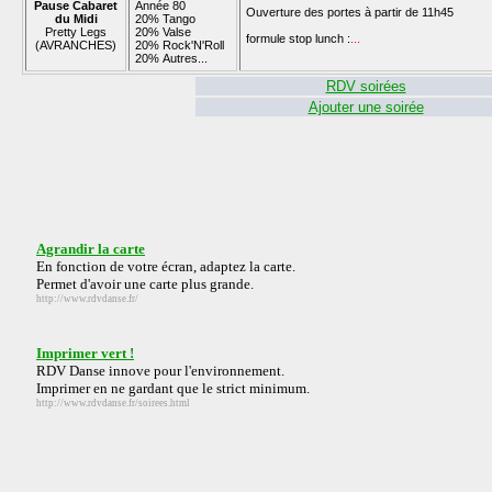
Pause Cabaret
Année 80
Ouverture des portes à partir de 11h45
du Midi
20% Tango
Pretty Legs
20% Valse
formule stop lunch :
...
(AVRANCHES)
20% Rock'N'Roll
20% Autres...
RDV soirées
Ajouter une soirée
Agrandir la carte
En fonction de votre écran, adaptez la carte.
Permet d'avoir une carte plus grande.
http://www.rdvdanse.fr/
Imprimer vert !
RDV Danse innove pour l'environnement.
Imprimer en ne gardant que le strict minimum.
http://www.rdvdanse.fr/soirees.html