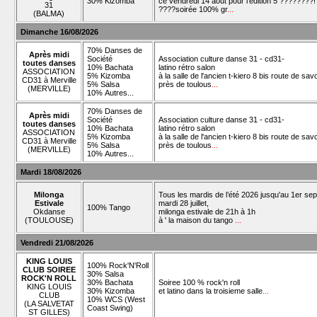
30% Kizomba
ce vendredi 14 aout pour l'édition 5 ????????!
31
????soirée 100% gr
...
(BALMA)
Dimanche 16/08/2026
70% Danses de
Après midi
Société
Association culture danse 31 - cd31-
toutes danses
10% Bachata
latino rétro salon
ASSOCIATION
5% Kizomba
à la salle de l'ancien t-kiero 8 bis route de sav
CD31 à Merville
5% Salsa
près de toulous
...
(MERVILLE)
10% Autres...
70% Danses de
Après midi
Société
Association culture danse 31 - cd31-
toutes danses
10% Bachata
latino rétro salon
ASSOCIATION
5% Kizomba
à la salle de l'ancien t-kiero 8 bis route de sav
CD31 à Merville
5% Salsa
près de toulous
...
(MERVILLE)
10% Autres...
Mardi 18/08/2026
Milonga
Tous les mardis de l’été 2026 jusqu'au 1er se
Estivale
mardi 28 juillet,
100% Tango
Okdanse
milonga estivale de 21h à 1h
(TOULOUSE)
à ' la maison du tango
...
Vendredi 21/08/2026
KING LOUIS
100% Rock'N'Roll
CLUB SOIREE
30% Salsa
ROCK'N ROLL
30% Bachata
Soiree 100 % rock'n roll
KING LOUIS
30% Kizomba
et latino dans la troisieme salle
...
CLUB
10% WCS (West
(LA SALVETAT
Coast Swing)
ST GILLES)