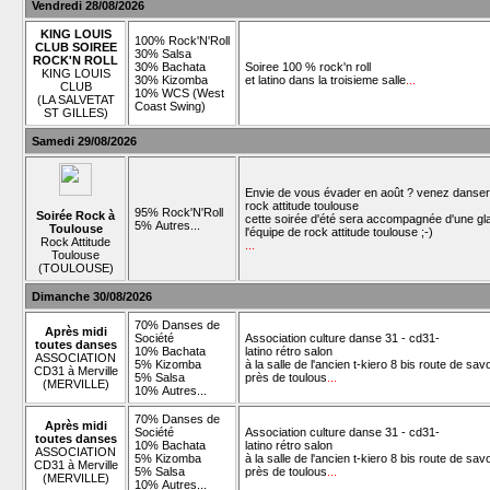
Vendredi 28/08/2026
KING LOUIS
100% Rock'N'Roll
CLUB SOIREE
30% Salsa
ROCK'N ROLL
30% Bachata
Soiree 100 % rock'n roll
KING LOUIS
30% Kizomba
et latino dans la troisieme salle
...
CLUB
10% WCS (West
(LA SALVETAT
Coast Swing)
ST GILLES)
Samedi 29/08/2026
Envie de vous évader en août ? venez danser
rock attitude toulouse
95% Rock'N'Roll
Soirée Rock à
cette soirée d'été sera accompagnée d'une gl
5% Autres...
Toulouse
l'équipe de rock attitude toulouse ;-)
Rock Attitude
...
Toulouse
(TOULOUSE)
Dimanche 30/08/2026
70% Danses de
Après midi
Société
Association culture danse 31 - cd31-
toutes danses
10% Bachata
latino rétro salon
ASSOCIATION
5% Kizomba
à la salle de l'ancien t-kiero 8 bis route de sav
CD31 à Merville
5% Salsa
près de toulous
...
(MERVILLE)
10% Autres...
70% Danses de
Après midi
Société
Association culture danse 31 - cd31-
toutes danses
10% Bachata
latino rétro salon
ASSOCIATION
5% Kizomba
à la salle de l'ancien t-kiero 8 bis route de sav
CD31 à Merville
5% Salsa
près de toulous
...
(MERVILLE)
10% Autres...