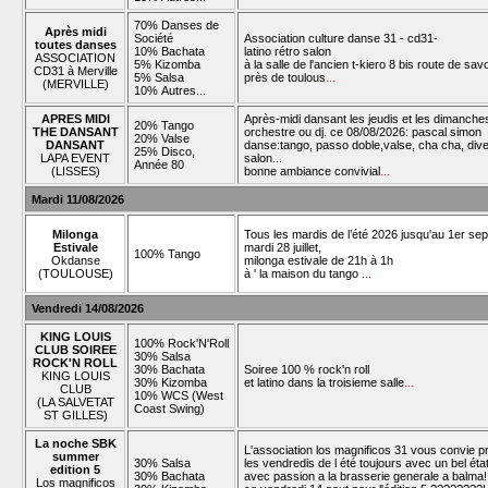
70% Danses de
Après midi
Société
Association culture danse 31 - cd31-
toutes danses
10% Bachata
latino rétro salon
ASSOCIATION
5% Kizomba
à la salle de l'ancien t-kiero 8 bis route de sav
CD31 à Merville
5% Salsa
près de toulous
...
(MERVILLE)
10% Autres...
APRES MIDI
Après-midi dansant les jeudis et les dimanche
20% Tango
THE DANSANT
orchestre ou dj. ce 08/08/2026: pascal simon
20% Valse
DANSANT
danse:tango, passo doble,valse, cha cha, div
25% Disco,
LAPA EVENT
salon...
Année 80
(LISSES)
bonne ambiance convivial
...
Mardi 11/08/2026
Milonga
Tous les mardis de l’été 2026 jusqu'au 1er se
Estivale
mardi 28 juillet,
100% Tango
Okdanse
milonga estivale de 21h à 1h
(TOULOUSE)
à ' la maison du tango
...
Vendredi 14/08/2026
KING LOUIS
100% Rock'N'Roll
CLUB SOIREE
30% Salsa
ROCK'N ROLL
30% Bachata
Soiree 100 % rock'n roll
KING LOUIS
30% Kizomba
et latino dans la troisieme salle
...
CLUB
10% WCS (West
(LA SALVETAT
Coast Swing)
ST GILLES)
La noche SBK
L'association los magnificos 31 vous convie 
summer
30% Salsa
les vendredis de l été toujours avec un bel état 
edition 5
30% Bachata
avec passion a la brasserie generale a balma
Los magnificos