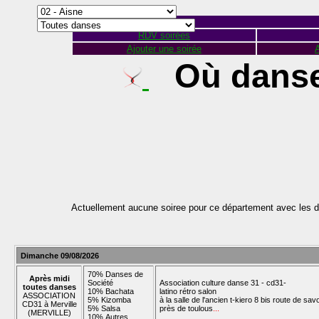
RDV soirées
Ajouter une soirée
A
Où danse
Actuellement aucune soiree pour ce département avec les d
Dimanche 09/08/2026
70% Danses de
Après midi
Société
Association culture danse 31 - cd31-
toutes danses
10% Bachata
latino rétro salon
ASSOCIATION
5% Kizomba
à la salle de l'ancien t-kiero 8 bis route de sav
CD31 à Merville
5% Salsa
près de toulous
...
(MERVILLE)
10% Autres...