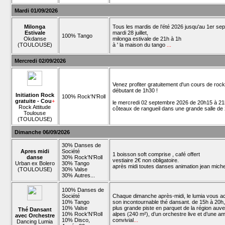
Mardi 01/09/2026
Milonga
Tous les mardis de l’été 2026 jusqu'au 1er se
Estivale
mardi 28 juillet,
100% Tango
Okdanse
milonga estivale de 21h à 1h
(TOULOUSE)
à ' la maison du tango
...
Mercredi 02/09/2026
Venez profiter gratuitement d'un cours de roc
débutant de 1h30 !
Initiation Rock
100% Rock'N'Roll
gratuite - Cou
+
le mercredi 02 septembre 2026 de 20h15 à 21
Rock Attitude
côteaux de rangueil dans une grande salle de
Toulouse
(TOULOUSE)
Dimanche 06/09/2026
30% Danses de
Apres midi
Société
1 boisson soft comprise , café offert
danse
30% Rock'N'Roll
vestiaire 2€ non obligatoire.
Urban ex Bolero
30% Tango
après midi toutes danses animation jean mich
(TOULOUSE)
30% Valse
30% Autres...
100% Danses de
Société
Chaque dimanche après-midi, le lumia vous ac
10% Tango
son incontournable thé dansant. de 15h à 20h, 
10% Valse
plus grande piste en parquet de la région au
Thé Dansant
10% Rock'N'Roll
alpes (240 m²), d’un orchestre live et d’une a
avec Orchestre
10% Disco,
convivial
...
Dancing Lumia