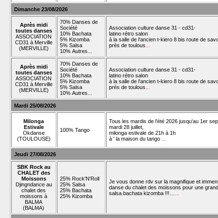
Dimanche 23/08/2026
70% Danses de
Après midi
Société
Association culture danse 31 - cd31-
toutes danses
10% Bachata
latino rétro salon
ASSOCIATION
5% Kizomba
à la salle de l'ancien t-kiero 8 bis route de sav
CD31 à Merville
5% Salsa
près de toulous
...
(MERVILLE)
10% Autres...
70% Danses de
Après midi
Société
Association culture danse 31 - cd31-
toutes danses
10% Bachata
latino rétro salon
ASSOCIATION
5% Kizomba
à la salle de l'ancien t-kiero 8 bis route de sav
CD31 à Merville
5% Salsa
près de toulous
...
(MERVILLE)
10% Autres...
Mardi 25/08/2026
Milonga
Tous les mardis de l’été 2026 jusqu'au 1er se
Estivale
mardi 28 juillet,
100% Tango
Okdanse
milonga estivale de 21h à 1h
(TOULOUSE)
à ' la maison du tango
...
Jeudi 27/08/2026
SBK Rock au
CHALET des
Moissons
25% Rock'N'Roll
Je vous donne rdv sur la magnifique et immen
Djingndance au
25% Salsa
danse du chalet des moissons pour une grand
chalet des
25% Bachata
salsa bachata kizomba !!!…
...
moissons à
25% Kizomba
BALMA
(BALMA)