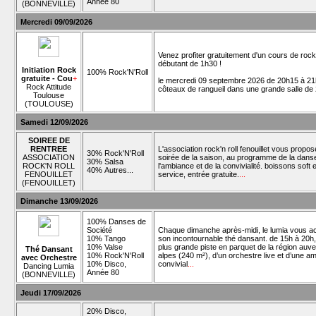
Année 80
(BONNEVILLE)
Mercredi 09/09/2026
Venez profiter gratuitement d'un cours de roc
débutant de 1h30 !
Initiation Rock
100% Rock'N'Roll
gratuite - Cou
+
le mercredi 09 septembre 2026 de 20h15 à 21
Rock Attitude
côteaux de rangueil dans une grande salle de
Toulouse
(TOULOUSE)
Samedi 12/09/2026
SOIREE DE
RENTREE
L'association rock'n roll fenouillet vous propo
30% Rock'N'Roll
ASSOCIATION
soirée de la saison, au programme de la dans
30% Salsa
ROCK'N ROLL
l'ambiance et de la convivialité. boissons soft e
40% Autres...
FENOUILLET
service, entrée gratuite.
...
(FENOUILLET)
Dimanche 13/09/2026
100% Danses de
Société
Chaque dimanche après-midi, le lumia vous ac
10% Tango
son incontournable thé dansant. de 15h à 20h, 
10% Valse
plus grande piste en parquet de la région au
Thé Dansant
10% Rock'N'Roll
alpes (240 m²), d’un orchestre live et d’une a
avec Orchestre
10% Disco,
convivial
...
Dancing Lumia
Année 80
(BONNEVILLE)
Jeudi 17/09/2026
20% Disco,