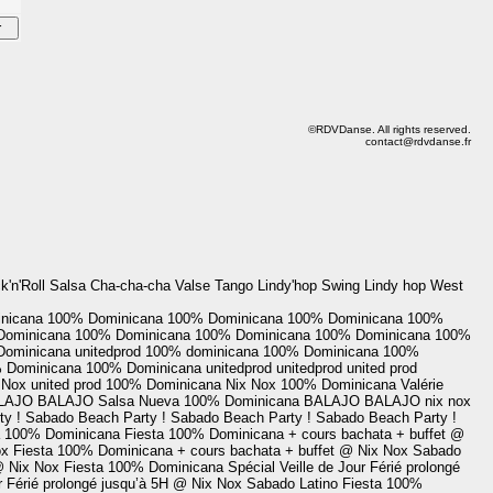
©RDVDanse. All rights reserved.
contact@rdvdanse.fr
'n'Roll Salsa Cha-cha-cha Valse Tango Lindy'hop Swing Lindy hop West
nicana
100% Dominicana
100% Dominicana
100% Dominicana
100%
Dominicana
100% Dominicana
100% Dominicana
100% Dominicana
100%
Dominicana
unitedprod
100% dominicana
100% Dominicana
100%
 Dominicana
100% Dominicana
unitedprod
unitedprod
united prod
 Nox
united prod
100% Dominicana
Nix Nox
100% Dominicana
Valérie
LAJO
BALAJO
Salsa Nueva
100% Dominicana
BALAJO
BALAJO
nix nox
y !
Sabado Beach Party !
Sabado Beach Party !
Sabado Beach Party !
a 100% Dominicana
Fiesta 100% Dominicana + cours bachata + buffet @
ox
Fiesta 100% Dominicana + cours bachata + buffet @ Nix Nox
Sabado
 @ Nix Nox
Fiesta 100% Dominicana Spécial Veille de Jour Férié prolongé
r Férié prolongé jusqu’à 5H @ Nix Nox
Sabado Latino
Fiesta 100%