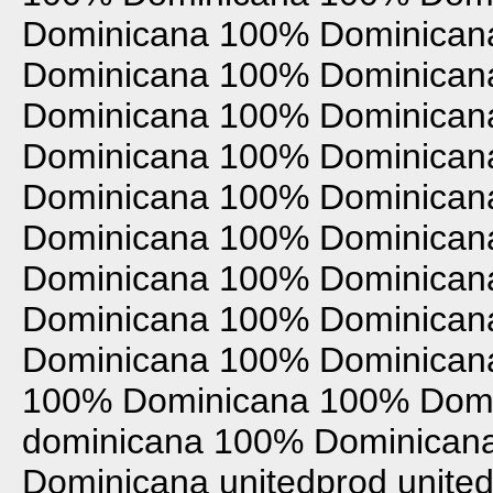
Dominicana
100% Dominican
Dominicana
100% Dominican
Dominicana
100% Dominican
Dominicana
100% Dominican
Dominicana
100% Dominican
Dominicana
100% Dominican
Dominicana
100% Dominican
Dominicana
100% Dominican
Dominicana
100% Dominican
100% Dominicana
100% Domi
dominicana
100% Dominican
Dominicana
unitedprod
unite