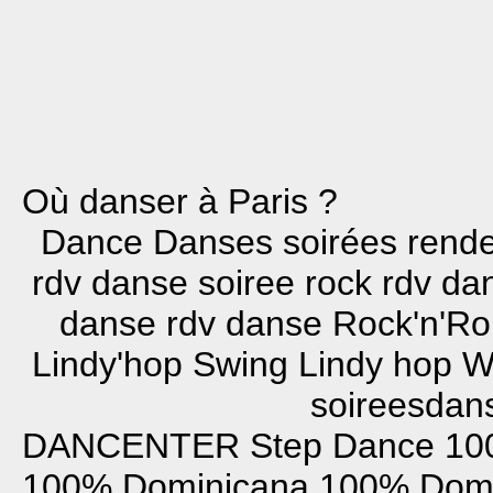
Où danser à Paris ?
Dance Danses soirées rend
rdv danse soiree rock rdv d
danse rdv danse Rock'n'Ro
Lindy'hop Swing Lindy hop W
soireesdans
DANCENTER
Step Dance
10
100% Dominicana
100% Domi