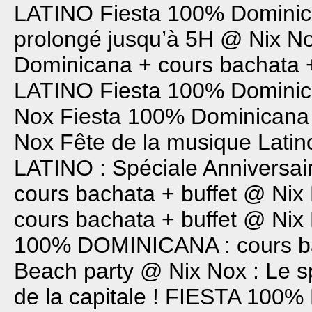
LATINO
Fiesta 100% Dominica
prolongé jusqu’à 5H @ Nix N
Dominicana + cours bachata 
LATINO
Fiesta 100% Dominic
Nox
Fiesta 100% Dominicana 
Nox
Fête de la musique Latin
LATINO : Spéciale Anniversai
cours bachata + buffet @ Nix
cours bachata + buffet @ Nix
100% DOMINICANA : cours bac
Beach party @ Nix Nox : Le sp
de la capitale !
FIESTA 100% 