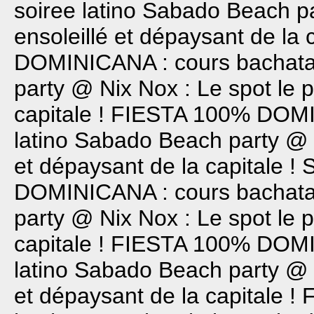
soiree latino
Sabado Beach par
ensoleillé et dépaysant de la 
DOMINICANA : cours bachata 
party @ Nix Nox : Le spot le p
capitale !
FIESTA 100% DOMIN
latino
Sabado Beach party @ Ni
et dépaysant de la capitale !
DOMINICANA : cours bachata 
party @ Nix Nox : Le spot le p
capitale !
FIESTA 100% DOMIN
latino
Sabado Beach party @ Ni
et dépaysant de la capitale !