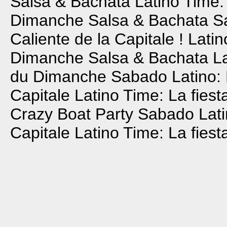
Salsa & Bachata
Latino Time:
Dimanche
Salsa & Bachata
Sa
Caliente de la Capitale !
Latin
Dimanche
Salsa & Bachata
L
du Dimanche
Sabado Latino: L
Capitale
Latino Time: La fies
Crazy Boat Party
Sabado Latin
Capitale
Latino Time: La fies