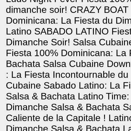
dimanche soir!
CRAZY BOAT
Dominicana: La Fiesta du Dim
Latino
SABADO LATINO
Fies
Dimanche Soir!
Salsa Cubain
Fiesta 100% Dominicana: La 
Bachata
Salsa Cubaine
Downt
: La Fiesta Incontournable d
Cubaine
Sabado Latino: La Fie
Salsa & Bachata
Latino Time:
Dimanche
Salsa & Bachata
Sa
Caliente de la Capitale !
Latin
Dimanche
Salsa & Bachata
L