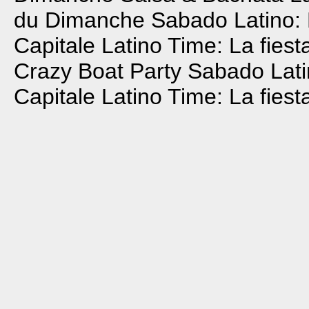
du Dimanche
Sabado Latino: L
Capitale
Latino Time: La fies
Crazy Boat Party
Sabado Latin
Capitale
Latino Time: La fies