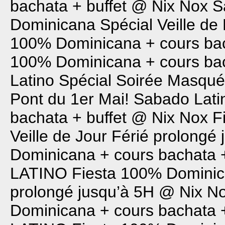
bachata + buffet @ Nix Nox
S
Dominicana Spécial Veille de
100% Dominicana + cours bac
100% Dominicana + cours bac
Latino Spécial Soirée Masqué
Pont du 1er Mai!
Sabado Lat
bachata + buffet @ Nix Nox
F
Veille de Jour Férié prolong
Dominicana + cours bachata 
LATINO
Fiesta 100% Dominica
prolongé jusqu’à 5H @ Nix N
Dominicana + cours bachata 