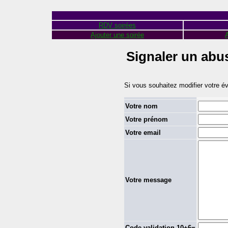
RDV soirées
Ajouter une soirée
A
Signaler un abu
Si vous souhaitez modifier votre év
Votre nom
Votre prénom
Votre email
Votre message
Code validation 10+6=