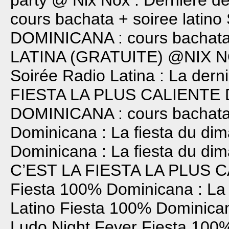
cours bachata + soiree latino
DOMINICANA : cours bachata 
LATINA (GRATUITE) @NIX 
Soirée Radio Latina : La dern
FIESTA LA PLUS CALIENTE D
DOMINICANA : cours bachata 
Dominicana : La fiesta du dim
Dominicana : La fiesta du dim
C’EST LA FIESTA LA PLUS C
Fiesta 100% Dominicana : La f
Latino
Fiesta 100% Dominicana
Ludo Night Fever
Fiesta 100%