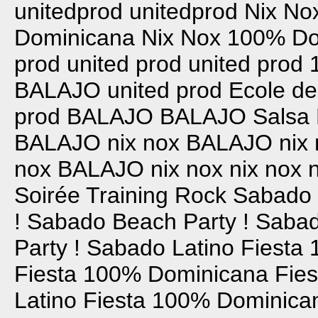
unitedprod
unitedprod
Nix No
Dominicana
Nix Nox
100% Do
prod
united prod
united prod
BALAJO
united prod
Ecole de
prod
BALAJO
BALAJO
Salsa
BALAJO
nix nox
BALAJO
nix
nox
BALAJO
nix nox
nix nox
Soirée Training Rock
Sabado 
!
Sabado Beach Party !
Sabad
Party !
Sabado Latino
Fiesta
Fiesta 100% Dominicana
Fie
Latino
Fiesta 100% Dominica