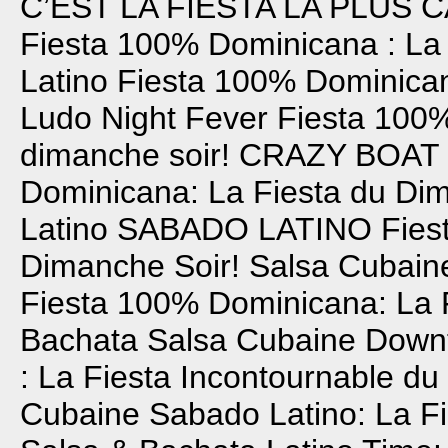
C’EST LA FIESTA LA PLUS C
Fiesta 100% Dominicana : La f
Latino
Fiesta 100% Dominicana
Ludo Night Fever
Fiesta 100%
dimanche soir!
CRAZY BOAT
Dominicana: La Fiesta du Dim
Latino
SABADO LATINO
Fies
Dimanche Soir!
Salsa Cubain
Fiesta 100% Dominicana: La 
Bachata
Salsa Cubaine
Downt
: La Fiesta Incontournable d
Cubaine
Sabado Latino: La Fie