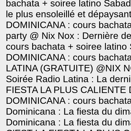
bachata + soiree latino
Sabado
le plus ensoleillé et dépaysant
DOMINICANA : cours bachata 
party @ Nix Nox : Dernière de
cours bachata + soiree latino
DOMINICANA : cours bachata 
LATINA (GRATUITE) @NIX 
Soirée Radio Latina : La dern
FIESTA LA PLUS CALIENTE D
DOMINICANA : cours bachata 
Dominicana : La fiesta du dim
Dominicana : La fiesta du dim