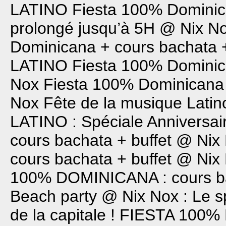
LATINO
Fiesta 100% Dominica
prolongé jusqu’à 5H @ Nix N
Dominicana + cours bachata 
LATINO
Fiesta 100% Dominic
Nox
Fiesta 100% Dominicana 
Nox
Fête de la musique Latin
LATINO : Spéciale Anniversai
cours bachata + buffet @ Nix
cours bachata + buffet @ Nix
100% DOMINICANA : cours bac
Beach party @ Nix Nox : Le sp
de la capitale !
FIESTA 100% 