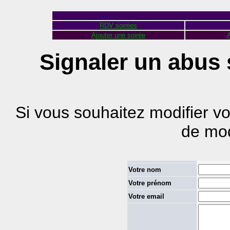
RDV soirées
Ajouter une soirée
A
Signaler un abus 
Si vous souhaitez modifier vo
de mod
Votre nom
Votre prénom
Votre email