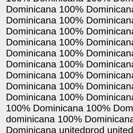
Dominicana
100% Dominican
Dominicana
100% Dominican
Dominicana
100% Dominican
Dominicana
100% Dominican
Dominicana
100% Dominican
Dominicana
100% Dominican
Dominicana
100% Dominican
Dominicana
100% Dominican
Dominicana
100% Dominican
100% Dominicana
100% Domi
dominicana
100% Dominican
Dominicana
unitedprod
unite