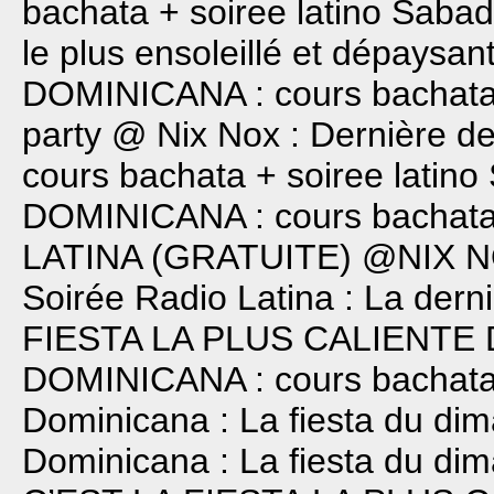
bachata + soiree latino
Sabado
le plus ensoleillé et dépaysant
DOMINICANA : cours bachata 
party @ Nix Nox : Dernière de
cours bachata + soiree latino
DOMINICANA : cours bachata 
LATINA (GRATUITE) @NIX 
Soirée Radio Latina : La dern
FIESTA LA PLUS CALIENTE D
DOMINICANA : cours bachata 
Dominicana : La fiesta du dim
Dominicana : La fiesta du dim