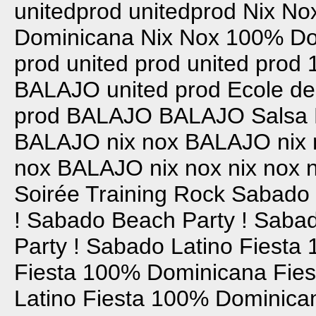
unitedprod
unitedprod
Nix No
Dominicana
Nix Nox
100% Do
prod
united prod
united prod
BALAJO
united prod
Ecole de
prod
BALAJO
BALAJO
Salsa
BALAJO
nix nox
BALAJO
nix
nox
BALAJO
nix nox
nix nox
Soirée Training Rock
Sabado 
!
Sabado Beach Party !
Sabad
Party !
Sabado Latino
Fiesta
Fiesta 100% Dominicana
Fie
Latino
Fiesta 100% Dominica