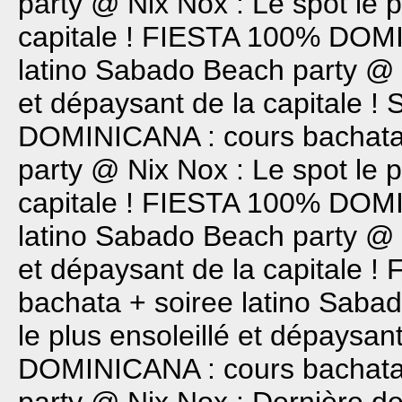
party @ Nix Nox : Le spot le p
capitale !
FIESTA 100% DOMIN
latino
Sabado Beach party @ Ni
et dépaysant de la capitale !
DOMINICANA : cours bachata 
party @ Nix Nox : Le spot le p
capitale !
FIESTA 100% DOMIN
latino
Sabado Beach party @ Ni
et dépaysant de la capitale !
bachata + soiree latino
Sabado
le plus ensoleillé et dépaysant
DOMINICANA : cours bachata 
party @ Nix Nox : Dernière de