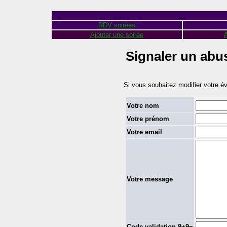
RDV soirées
Ajouter une soirée
A
Signaler un abu
Si vous souhaitez modifier votre év
Votre nom
Votre prénom
Votre email
Votre message
Code validation 9+9=