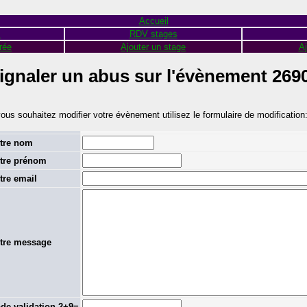
Accueil
s
RDV stages
rée
Ajouter un stage
Aj
ignaler un abus sur l'évènement 269
vous souhaitez modifier votre évènement utilisez le formulaire de modification
tre nom
tre prénom
tre email
tre message
de validation 2+9=