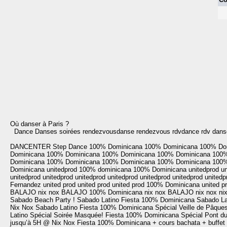
Où danser à Paris ?
Dance Danses soirées rendezvousdanse rendezvous rdvdance rdv danse 
DANCENTER
Step Dance
100% Dominicana
100% Dominicana
100% Do
Dominicana
100% Dominicana
100% Dominicana
100% Dominicana
100%
Dominicana
100% Dominicana
100% Dominicana
100% Dominicana
100%
Dominicana
unitedprod
100% dominicana
100% Dominicana
unitedprod
un
unitedprod
unitedprod
unitedprod
unitedprod
unitedprod
unitedprod
unitedp
Fernandez
united prod
united prod
united prod
100% Dominicana
united p
BALAJO
nix nox
BALAJO
100% Dominicana
nix nox
BALAJO
nix nox
ni
Sabado Beach Party !
Sabado Latino
Fiesta 100% Dominicana
Sabado La
Nix Nox
Sabado Latino
Fiesta 100% Dominicana Spécial Veille de Pâques
Latino Spécial Soirée Masquée!
Fiesta 100% Dominicana Spécial Pont du
jusqu’à 5H @ Nix Nox
Fiesta 100% Dominicana + cours bachata + buffe