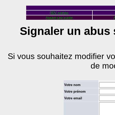
RDV soirées
Ajouter une soirée
A
Signaler un abus 
Si vous souhaitez modifier vo
de mod
Votre nom
Votre prénom
Votre email