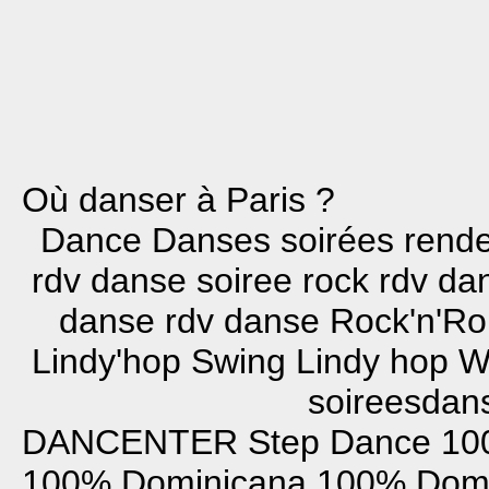
Où danser à Paris ?
Dance Danses soirées rend
rdv danse soiree rock rdv d
danse rdv danse Rock'n'Ro
Lindy'hop Swing Lindy hop W
soireesdans
DANCENTER
Step Dance
10
100% Dominicana
100% Domi