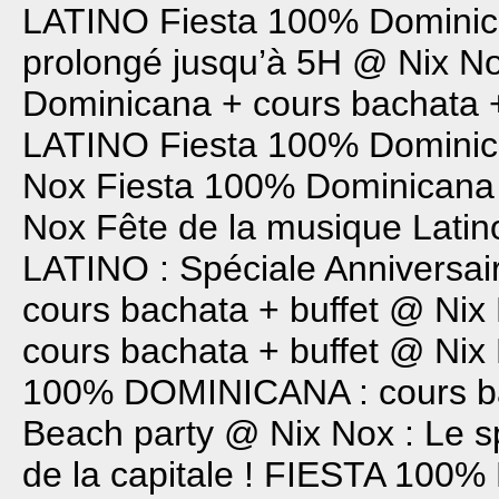
LATINO
Fiesta 100% Dominica
prolongé jusqu’à 5H @ Nix N
Dominicana + cours bachata 
LATINO
Fiesta 100% Dominic
Nox
Fiesta 100% Dominicana 
Nox
Fête de la musique Latin
LATINO : Spéciale Anniversai
cours bachata + buffet @ Nix
cours bachata + buffet @ Nix
100% DOMINICANA : cours bac
Beach party @ Nix Nox : Le sp
de la capitale !
FIESTA 100% 