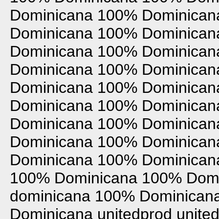
Dominicana
100% Dominican
Dominicana
100% Dominican
Dominicana
100% Dominican
Dominicana
100% Dominican
Dominicana
100% Dominican
Dominicana
100% Dominican
Dominicana
100% Dominican
Dominicana
100% Dominican
Dominicana
100% Dominican
100% Dominicana
100% Domi
dominicana
100% Dominican
Dominicana
unitedprod
unite