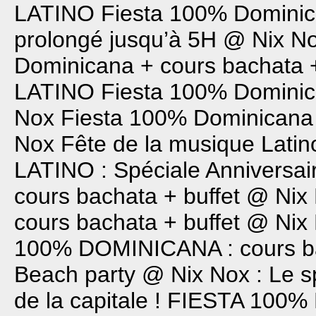
LATINO
Fiesta 100% Dominica
prolongé jusqu’à 5H @ Nix N
Dominicana + cours bachata 
LATINO
Fiesta 100% Dominic
Nox
Fiesta 100% Dominicana 
Nox
Fête de la musique Latin
LATINO : Spéciale Anniversai
cours bachata + buffet @ Nix
cours bachata + buffet @ Nix
100% DOMINICANA : cours bac
Beach party @ Nix Nox : Le sp
de la capitale !
FIESTA 100% 