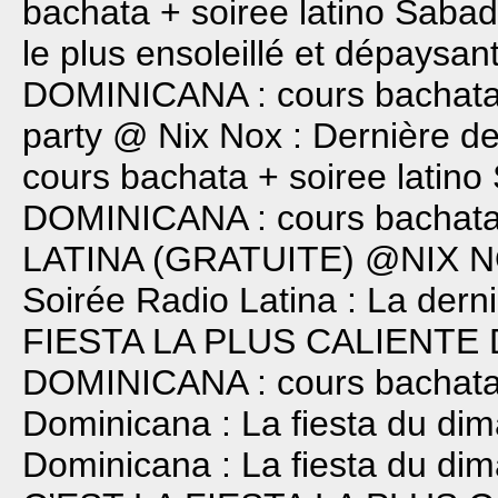
bachata + soiree latino
Sabado
le plus ensoleillé et dépaysant
DOMINICANA : cours bachata 
party @ Nix Nox : Dernière de
cours bachata + soiree latino
DOMINICANA : cours bachata 
LATINA (GRATUITE) @NIX 
Soirée Radio Latina : La dern
FIESTA LA PLUS CALIENTE D
DOMINICANA : cours bachata 
Dominicana : La fiesta du dim
Dominicana : La fiesta du dim