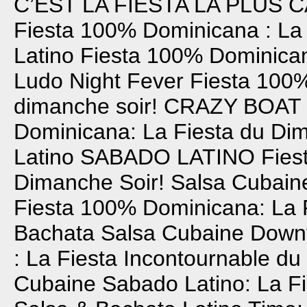
C’EST LA FIESTA LA PLUS C
Fiesta 100% Dominicana : La f
Latino
Fiesta 100% Dominicana
Ludo Night Fever
Fiesta 100%
dimanche soir!
CRAZY BOAT
Dominicana: La Fiesta du Dim
Latino
SABADO LATINO
Fies
Dimanche Soir!
Salsa Cubain
Fiesta 100% Dominicana: La 
Bachata
Salsa Cubaine
Downt
: La Fiesta Incontournable d
Cubaine
Sabado Latino: La Fie