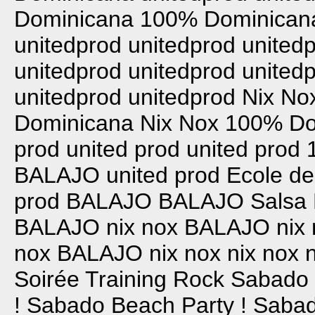
Dominicana
100% Dominican
unitedprod
unitedprod
united
unitedprod
unitedprod
united
unitedprod
unitedprod
Nix No
Dominicana
Nix Nox
100% Do
prod
united prod
united prod
BALAJO
united prod
Ecole de
prod
BALAJO
BALAJO
Salsa
BALAJO
nix nox
BALAJO
nix
nox
BALAJO
nix nox
nix nox
Soirée Training Rock
Sabado 
!
Sabado Beach Party !
Sabad