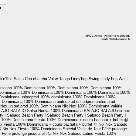
©RDVDanse. All rights reserved.
contact@rdvdanse.fr
'n'Roll Salsa Cha-cha-cha Valse Tango Lindy'hop Swing Lindy hop West
nicana
100% Dominicana
100% Dominicana
100% Dominicana
100%
Dominicana
100% Dominicana
100% Dominicana
100% Dominicana
100%
Dominicana
unitedprod
100% dominicana
100% Dominicana
100%
 Dominicana
100% Dominicana
unitedprod
unitedprod
united prod
 Nox
united prod
100% Dominicana
Nix Nox
100% Dominicana
Valérie
LAJO
BALAJO
Salsa Nueva
100% Dominicana
BALAJO
BALAJO
nix nox
y !
Sabado Beach Party !
Sabado Beach Party !
Sabado Beach Party !
a 100% Dominicana
Fiesta 100% Dominicana + cours bachata + buffet @
ox
Fiesta 100% Dominicana + cours bachata + buffet @ Nix Nox
Sabado
 @ Nix Nox
Fiesta 100% Dominicana Spécial Veille de Jour Férié prolongé
r Férié prolongé jusqu’à 5H @ Nix Nox
Sabado Latino
Fiesta 100%