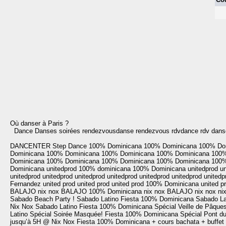
Où danser à Paris ?
Dance Danses soirées rendezvousdanse rendezvous rdvdance rdv danse 
DANCENTER
Step Dance
100% Dominicana
100% Dominicana
100% Do
Dominicana
100% Dominicana
100% Dominicana
100% Dominicana
100%
Dominicana
100% Dominicana
100% Dominicana
100% Dominicana
100%
Dominicana
unitedprod
100% dominicana
100% Dominicana
unitedprod
un
unitedprod
unitedprod
unitedprod
unitedprod
unitedprod
unitedprod
unitedp
Fernandez
united prod
united prod
united prod
100% Dominicana
united p
BALAJO
nix nox
BALAJO
100% Dominicana
nix nox
BALAJO
nix nox
ni
Sabado Beach Party !
Sabado Latino
Fiesta 100% Dominicana
Sabado La
Nix Nox
Sabado Latino
Fiesta 100% Dominicana Spécial Veille de Pâques
Latino Spécial Soirée Masquée!
Fiesta 100% Dominicana Spécial Pont du
jusqu’à 5H @ Nix Nox
Fiesta 100% Dominicana + cours bachata + buffe