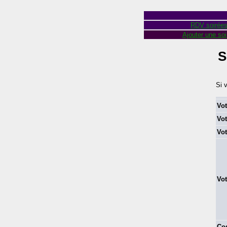
RDV soirée
Ajouter une soi
S
Si 
Vo
Vo
Vot
Vo
Cod