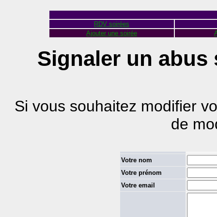
RDV soirées
Ajouter une soirée
A
Signaler un abus 
Si vous souhaitez modifier vo
de mod
Votre nom
Votre prénom
Votre email