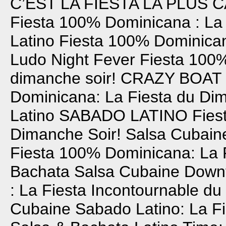
C’EST LA FIESTA LA PLUS C
Fiesta 100% Dominicana : La f
Latino
Fiesta 100% Dominicana
Ludo Night Fever
Fiesta 100%
dimanche soir!
CRAZY BOAT
Dominicana: La Fiesta du Dim
Latino
SABADO LATINO
Fies
Dimanche Soir!
Salsa Cubain
Fiesta 100% Dominicana: La 
Bachata
Salsa Cubaine
Downt
: La Fiesta Incontournable d
Cubaine
Sabado Latino: La Fie