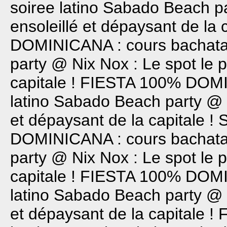
soiree latino
Sabado Beach par
ensoleillé et dépaysant de la 
DOMINICANA : cours bachata 
party @ Nix Nox : Le spot le p
capitale !
FIESTA 100% DOMIN
latino
Sabado Beach party @ Ni
et dépaysant de la capitale !
DOMINICANA : cours bachata 
party @ Nix Nox : Le spot le p
capitale !
FIESTA 100% DOMIN
latino
Sabado Beach party @ Ni
et dépaysant de la capitale !