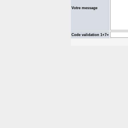
Votre message
Code validation 1+7=