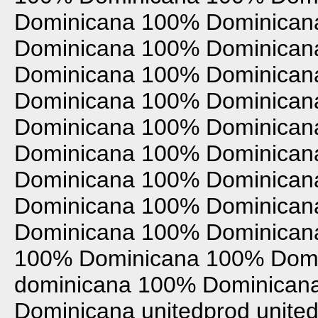
Dominicana
100% Dominican
Dominicana
100% Dominican
Dominicana
100% Dominican
Dominicana
100% Dominican
Dominicana
100% Dominican
Dominicana
100% Dominican
Dominicana
100% Dominican
Dominicana
100% Dominican
Dominicana
100% Dominican
100% Dominicana
100% Domi
dominicana
100% Dominican
Dominicana
unitedprod
unite