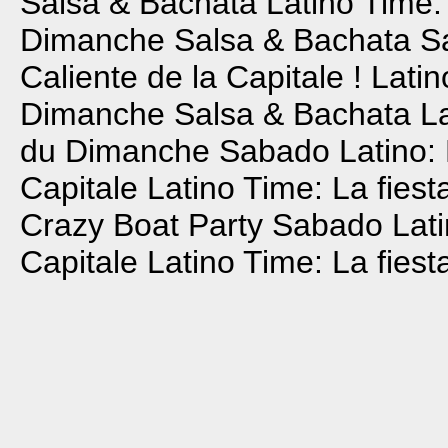
Salsa & Bachata
Latino Time:
Dimanche
Salsa & Bachata
Sa
Caliente de la Capitale !
Latin
Dimanche
Salsa & Bachata
L
du Dimanche
Sabado Latino: L
Capitale
Latino Time: La fies
Crazy Boat Party
Sabado Latin
Capitale
Latino Time: La fies