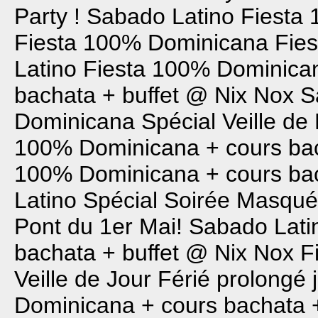
Party !
Sabado Latino
Fiesta
Fiesta 100% Dominicana
Fie
Latino
Fiesta 100% Dominica
bachata + buffet @ Nix Nox
S
Dominicana Spécial Veille de
100% Dominicana + cours bac
100% Dominicana + cours bac
Latino Spécial Soirée Masqué
Pont du 1er Mai!
Sabado Lat
bachata + buffet @ Nix Nox
F
Veille de Jour Férié prolong
Dominicana + cours bachata 