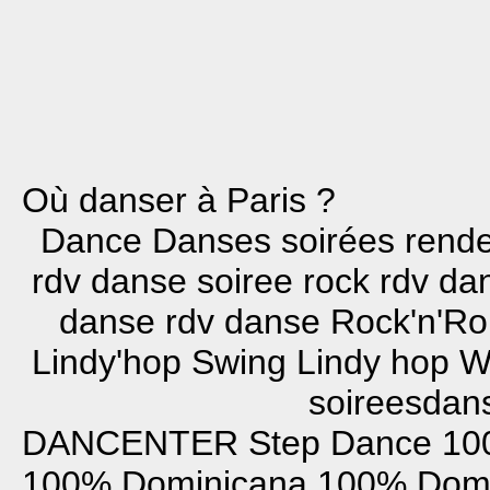
Où danser à Paris ?
Dance Danses soirées rend
rdv danse soiree rock rdv d
danse rdv danse Rock'n'Ro
Lindy'hop Swing Lindy hop W
soireesdans
DANCENTER
Step Dance
10
100% Dominicana
100% Domi