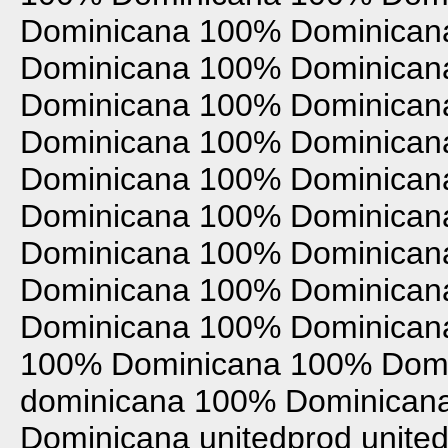
Dominicana
100% Dominican
Dominicana
100% Dominican
Dominicana
100% Dominican
Dominicana
100% Dominican
Dominicana
100% Dominican
Dominicana
100% Dominican
Dominicana
100% Dominican
Dominicana
100% Dominican
Dominicana
100% Dominican
100% Dominicana
100% Domi
dominicana
100% Dominican
Dominicana
unitedprod
unite