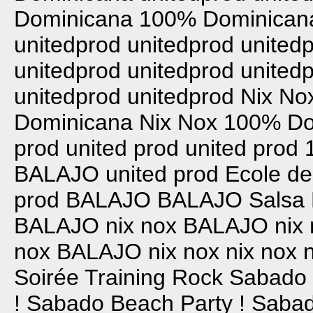
Dominicana
100% Dominican
unitedprod
unitedprod
united
unitedprod
unitedprod
united
unitedprod
unitedprod
Nix No
Dominicana
Nix Nox
100% Do
prod
united prod
united prod
BALAJO
united prod
Ecole de
prod
BALAJO
BALAJO
Salsa
BALAJO
nix nox
BALAJO
nix
nox
BALAJO
nix nox
nix nox
Soirée Training Rock
Sabado 
!
Sabado Beach Party !
Sabad