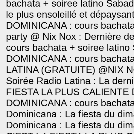
bachata + soiree latino
Sabado
le plus ensoleillé et dépaysant
DOMINICANA : cours bachata 
party @ Nix Nox : Dernière de
cours bachata + soiree latino
DOMINICANA : cours bachata 
LATINA (GRATUITE) @NIX 
Soirée Radio Latina : La dern
FIESTA LA PLUS CALIENTE D
DOMINICANA : cours bachata 
Dominicana : La fiesta du dim
Dominicana : La fiesta du dim