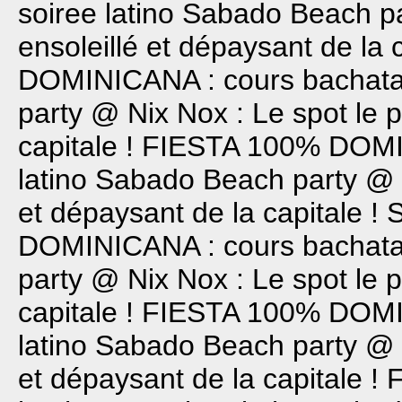
soiree latino
Sabado Beach par
ensoleillé et dépaysant de la 
DOMINICANA : cours bachata 
party @ Nix Nox : Le spot le p
capitale !
FIESTA 100% DOMIN
latino
Sabado Beach party @ Ni
et dépaysant de la capitale !
DOMINICANA : cours bachata 
party @ Nix Nox : Le spot le p
capitale !
FIESTA 100% DOMIN
latino
Sabado Beach party @ Ni
et dépaysant de la capitale !