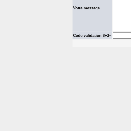
Votre message
Code validation 8+3=