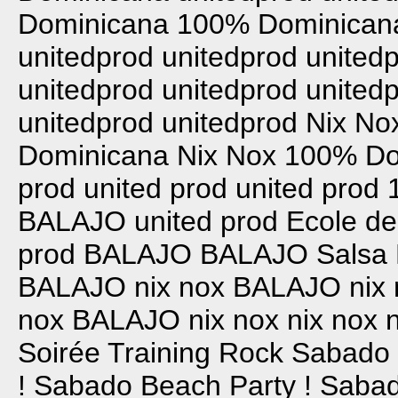
Dominicana
100% Dominican
unitedprod
unitedprod
united
unitedprod
unitedprod
united
unitedprod
unitedprod
Nix No
Dominicana
Nix Nox
100% Do
prod
united prod
united prod
BALAJO
united prod
Ecole de
prod
BALAJO
BALAJO
Salsa
BALAJO
nix nox
BALAJO
nix
nox
BALAJO
nix nox
nix nox
Soirée Training Rock
Sabado 
!
Sabado Beach Party !
Sabad