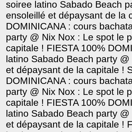
soiree latino
Sabado Beach par
ensoleillé et dépaysant de la 
DOMINICANA : cours bachata 
party @ Nix Nox : Le spot le p
capitale !
FIESTA 100% DOMIN
latino
Sabado Beach party @ Ni
et dépaysant de la capitale !
DOMINICANA : cours bachata 
party @ Nix Nox : Le spot le p
capitale !
FIESTA 100% DOMIN
latino
Sabado Beach party @ Ni
et dépaysant de la capitale !