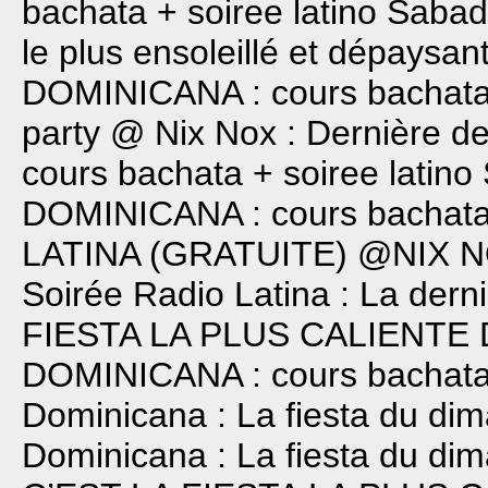
bachata + soiree latino
Sabado
le plus ensoleillé et dépaysant
DOMINICANA : cours bachata 
party @ Nix Nox : Dernière de
cours bachata + soiree latino
DOMINICANA : cours bachata 
LATINA (GRATUITE) @NIX 
Soirée Radio Latina : La dern
FIESTA LA PLUS CALIENTE D
DOMINICANA : cours bachata 
Dominicana : La fiesta du dim
Dominicana : La fiesta du dim