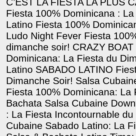
C’EST LA FIESTA LA PLUS C
Fiesta 100% Dominicana : La f
Latino
Fiesta 100% Dominicana
Ludo Night Fever
Fiesta 100%
dimanche soir!
CRAZY BOAT
Dominicana: La Fiesta du Dim
Latino
SABADO LATINO
Fies
Dimanche Soir!
Salsa Cubain
Fiesta 100% Dominicana: La 
Bachata
Salsa Cubaine
Downt
: La Fiesta Incontournable d
Cubaine
Sabado Latino: La Fie