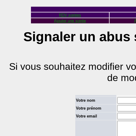
RDV soirées
Ajouter une soirée
A
Signaler un abus 
Si vous souhaitez modifier vo
de mod
Votre nom
Votre prénom
Votre email