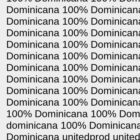
Dominicana
100% Dominican
Dominicana
100% Dominican
Dominicana
100% Dominican
Dominicana
100% Dominican
Dominicana
100% Dominican
Dominicana
100% Dominican
Dominicana
100% Dominican
Dominicana
100% Dominican
Dominicana
100% Dominican
100% Dominicana
100% Domi
dominicana
100% Dominican
Dominicana
unitedprod
unite