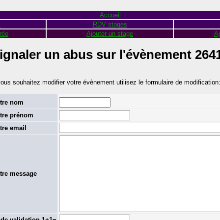
Accueil
s
RDV stages
rée
Ajouter un stage
Aj
ignaler un abus sur l'évènement 264
vous souhaitez modifier votre évènement utilisez le formulaire de modification
tre nom
tre prénom
tre email
tre message
de validation 1+1=