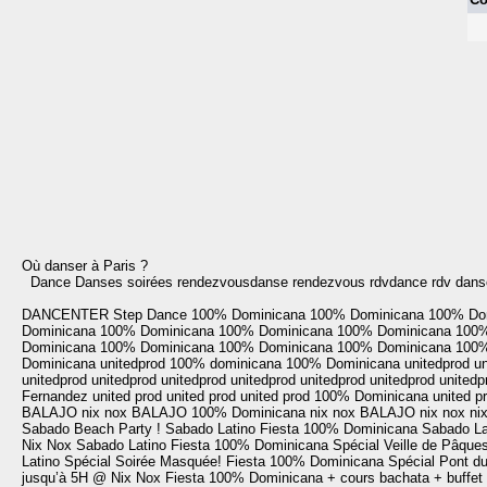
Où danser à Paris ?
Dance Danses soirées rendezvousdanse rendezvous rdvdance rdv danse 
DANCENTER
Step Dance
100% Dominicana
100% Dominicana
100% Do
Dominicana
100% Dominicana
100% Dominicana
100% Dominicana
100%
Dominicana
100% Dominicana
100% Dominicana
100% Dominicana
100%
Dominicana
unitedprod
100% dominicana
100% Dominicana
unitedprod
un
unitedprod
unitedprod
unitedprod
unitedprod
unitedprod
unitedprod
unitedp
Fernandez
united prod
united prod
united prod
100% Dominicana
united p
BALAJO
nix nox
BALAJO
100% Dominicana
nix nox
BALAJO
nix nox
ni
Sabado Beach Party !
Sabado Latino
Fiesta 100% Dominicana
Sabado La
Nix Nox
Sabado Latino
Fiesta 100% Dominicana Spécial Veille de Pâques
Latino Spécial Soirée Masquée!
Fiesta 100% Dominicana Spécial Pont du
jusqu’à 5H @ Nix Nox
Fiesta 100% Dominicana + cours bachata + buffe