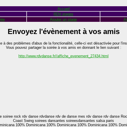
Accueil
s
RDV stages
rée
Ajouter un stage
Aj
Envoyez l'évènement à vos amis
te à des problèmes d'abus de la fonctionalité, celle-ci est désactivée pour l'ins
Vous pouvez partager la soirée à vos amis en donnant le lien suivant :
http://www.rdvdanse.fr//affiche_evenement_27434.html
soiree rock rdv danse rdvdanse rdv de danse mes rdv danse rdv danse Rock
Coast Swing soirees dansantes soireesdansantes salsa paris
minicana
100% Dominicana
100% Dominicana
100% Dominicana
100% Domi