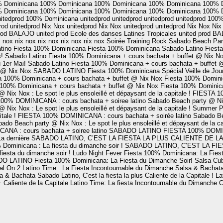
 Dominicana
100% Dominicana
100% Dominicana
100% Dominicana
100% 
 Dominicana
100% Dominicana
100% Dominicana
100% Dominicana
100% 
itedprod
100% Dominicana
unitedprod
unitedprod
unitedprod
unitedprod
100%
rod
unitedprod
Nix Nox
unitedprod
Nix Nox
unitedprod
unitedprod
Nix Nox
Nix
rod
BALAJO
united prod
Ecole des danses Latines Tropicales
united prod
BA
x nox
nix nox
nix nox
nix nox
nix nox
Soirée Training Rock
Sabado Beach Part
tino
Fiesta 100% Dominicana
Fiesta 100% Dominicana
Sabado Latino
Fiest
!
Sabado Latino
Fiesta 100% Dominicana + cours bachata + buffet @ Nix N
 1er Mai!
Sabado Latino
Fiesta 100% Dominicana + cours bachata + buffet
t @ Nix Nox
SABADO LATINO
Fiesta 100% Dominicana Spécial Veille de Jou
a 100% Dominicana + cours bachata + buffet @ Nix Nox
Fiesta 100% Domini
 100% Dominicana + cours bachata + buffet @ Nix Nox
Fiesta 100% Dominica
Nix Nox : Le spot le plus ensoleillé et dépaysant de la capitale !
FIESTA 10
00% DOMINICANA : cours bachata + soiree latino
Sabado Beach party @ Nix 
Nix Nox : Le spot le plus ensoleillé et dépaysant de la capitale !
Summer P
tale !
FIESTA 100% DOMINICANA : cours bachata + soirée latino
Sabado Bea
ado Beach party @ Nix Nox : Le spot le plus ensoleillé et dépaysant de la ca
NA : cours bachata + soiree latino
SABADO LATINO
FIESTA 100% DOMINI
La dernière
SABADO LATINO, C’EST LA FIESTA LA PLUS CALIENTE DE LA 
 Dominicana : La fiesta du dimanche soir !
SABADO LATINO, C’EST LA FIE
iesta du dimanche soir !
Ludo Night Fever
Fiesta 100% Dominicana: La Fiest
DO LATINO
Fiesta 100% Dominicana: La Fiesta du Dimanche Soir!
Salsa Cu
al On 2
Latino Time : La Fiesta Incontournable du Dimanche
Salsa & Bachat
a & Bachata
Sabado Latino, C'est la fiesta la plus Caliente de la Capitale !
La
 Caliente de la Capitale
Latino Time: La fiesta Incontournable du Dimanche
C