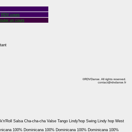
RDV cours
outer un cours
tant
©RDVDanse. All rights reserved.
contact@rdvdanse.fr
'n'Roll Salsa Cha-cha-cha Valse Tango Lindy'hop Swing Lindy hop West
nicana
100% Dominicana
100% Dominicana
100% Dominicana
100%