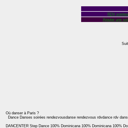
RDV soirée
Ajouter une soi
Sui
Où danser à Paris ?
Dance Danses soirées rendezvousdanse rendezvous rdvdance rdv danse 
DANCENTER
Step Dance
100% Dominicana
100% Dominicana
100% Do