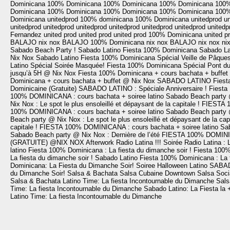
Dominicana
100% Dominicana
100% Dominicana
100% Dominicana
100%
Dominicana
100% Dominicana
100% Dominicana
100% Dominicana
100%
Dominicana
unitedprod
100% dominicana
100% Dominicana
unitedprod
un
unitedprod
unitedprod
unitedprod
unitedprod
unitedprod
unitedprod
unitedp
Fernandez
united prod
united prod
united prod
100% Dominicana
united p
BALAJO
nix nox
BALAJO
100% Dominicana
nix nox
BALAJO
nix nox
ni
Sabado Beach Party !
Sabado Latino
Fiesta 100% Dominicana
Sabado La
Nix Nox
Sabado Latino
Fiesta 100% Dominicana Spécial Veille de Pâques
Latino Spécial Soirée Masquée!
Fiesta 100% Dominicana Spécial Pont du
jusqu’à 5H @ Nix Nox
Fiesta 100% Dominicana + cours bachata + buffe
Dominicana + cours bachata + buffet @ Nix Nox
SABADO LATINO
Fiest
Dominicaine (Gratuite)
SABADO LATINO : Spéciale Anniversaire !
Fiesta
100% DOMINICANA : cours bachata + soiree latino
Sabado Beach party @ 
Nix Nox : Le spot le plus ensoleillé et dépaysant de la capitale !
FIESTA 1
100% DOMINICANA : cours bachata + soiree latino
Sabado Beach party @ 
Beach party @ Nix Nox : Le spot le plus ensoleillé et dépaysant de la capi
capitale !
FIESTA 100% DOMINICANA : cours bachata + soiree latino
Sab
Sabado Beach party @ Nix Nox : Dernière de l’été
FIESTA 100% DOMINICA
(GRATUITE) @NIX NOX
Afterwork Radio Latina !!!
Soirée Radio Latina : 
latino
Fiesta 100% Dominicana : La fiesta du dimanche soir !
Fiesta 100%
La fiesta du dimanche soir !
Sabado Latino
Fiesta 100% Dominicana : La f
Dominicana: La Fiesta du Dimanche Soir!
Soiree Halloween Latino
SABA
du Dimanche Soir!
Salsa & Bachata
Salsa Cubaine
Downtown Salsa Soci
Salsa & Bachata
Latino Time: La fiesta Incontournable du Dimanche
Sals
Time: La fiesta Incontournable du Dimanche
Sabado Latino: La Fiesta la +
Latino Time: La fiesta Incontournable du Dimanche