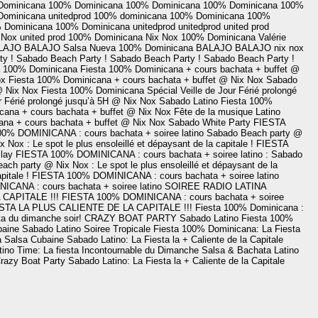
Dominicana
100% Dominicana
100% Dominicana
100% Dominicana
100%
Dominicana
unitedprod
100% dominicana
100% Dominicana
100%
 Dominicana
100% Dominicana
unitedprod
unitedprod
united prod
 Nox
united prod
100% Dominicana
Nix Nox
100% Dominicana
Valérie
LAJO
BALAJO
Salsa Nueva
100% Dominicana
BALAJO
BALAJO
nix nox
y !
Sabado Beach Party !
Sabado Beach Party !
Sabado Beach Party !
a 100% Dominicana
Fiesta 100% Dominicana + cours bachata + buffet @
ox
Fiesta 100% Dominicana + cours bachata + buffet @ Nix Nox
Sabado
 @ Nix Nox
Fiesta 100% Dominicana Spécial Veille de Jour Férié prolongé
r Férié prolongé jusqu’à 5H @ Nix Nox
Sabado Latino
Fiesta 100%
cana + cours bachata + buffet @ Nix Nox
Fête de la musique Latino
na + cours bachata + buffet @ Nix Nox
Sabado White Party
FIESTA
0% DOMINICANA : cours bachata + soiree latino
Sabado Beach party @
Nox : Le spot le plus ensoleillé et dépaysant de la capitale !
FIESTA
lay
FIESTA 100% DOMINICANA : cours bachata + soiree latino
: Sabado
ch party @ Nix Nox : Le spot le plus ensoleillé et dépaysant de la
pitale !
FIESTA 100% DOMINICANA : cours bachata + soiree latino
CANA : cours bachata + soiree latino
SOIREE RADIO LATINA
CAPITALE !!!
FIESTA 100% DOMINICANA : cours bachata + soiree
STA LA PLUS CALIENTE DE LA CAPITALE !!!
Fiesta 100% Dominicana :
a du dimanche soir!
CRAZY BOAT PARTY
Sabado Latino
Fiesta 100%
baine
Sabado Latino
Soiree Tropicale
Fiesta 100% Dominicana: La Fiesta
a
Salsa Cubaine
Sabado Latino: La Fiesta la + Caliente de la Capitale
tino Time: La fiesta Incontournable du Dimanche
Salsa & Bachata
Latino
razy Boat Party
Sabado Latino: La Fiesta la + Caliente de la Capitale