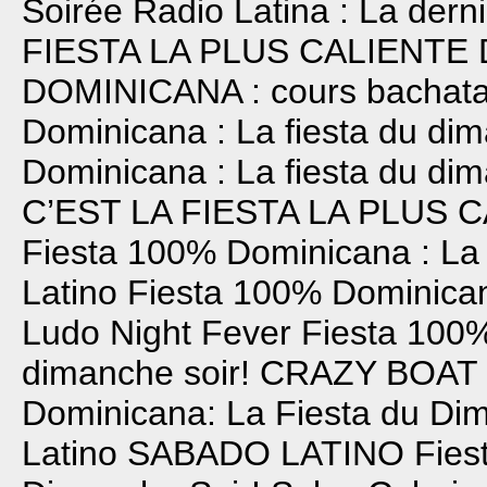
Soirée Radio Latina : La dern
FIESTA LA PLUS CALIENTE D
DOMINICANA : cours bachata 
Dominicana : La fiesta du dim
Dominicana : La fiesta du dim
C’EST LA FIESTA LA PLUS C
Fiesta 100% Dominicana : La f
Latino
Fiesta 100% Dominicana
Ludo Night Fever
Fiesta 100%
dimanche soir!
CRAZY BOAT
Dominicana: La Fiesta du Dim
Latino
SABADO LATINO
Fies