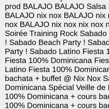
prod
BALAJO
BALAJO
Salsa
BALAJO
nix nox
BALAJO
nix
nox
BALAJO
nix nox
nix nox
Soirée Training Rock
Sabado 
!
Sabado Beach Party !
Sabad
Party !
Sabado Latino
Fiesta
Fiesta 100% Dominicana
Fie
Latino
Fiesta 100% Dominica
bachata + buffet @ Nix Nox
S
Dominicana Spécial Veille de
100% Dominicana + cours bac
100% Dominicana + cours bac