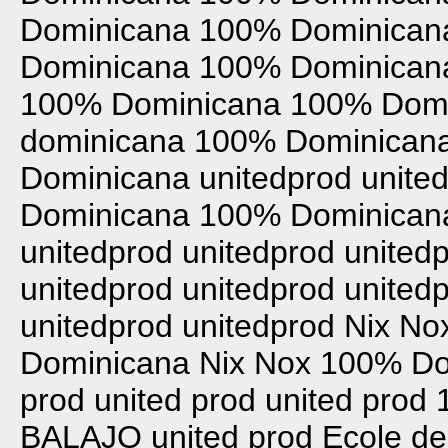
Dominicana
100% Dominican
Dominicana
100% Dominican
100% Dominicana
100% Domi
dominicana
100% Dominican
Dominicana
unitedprod
unite
Dominicana
100% Dominican
unitedprod
unitedprod
united
unitedprod
unitedprod
united
unitedprod
unitedprod
Nix No
Dominicana
Nix Nox
100% Do
prod
united prod
united prod
BALAJO
united prod
Ecole de