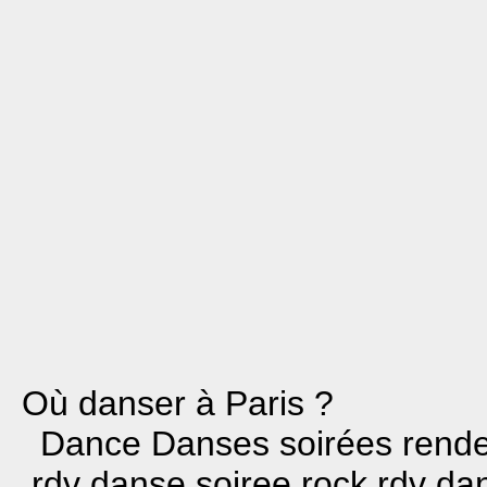
Où danser à Paris ?
Dance Danses soirées rend
rdv danse soiree rock rdv d