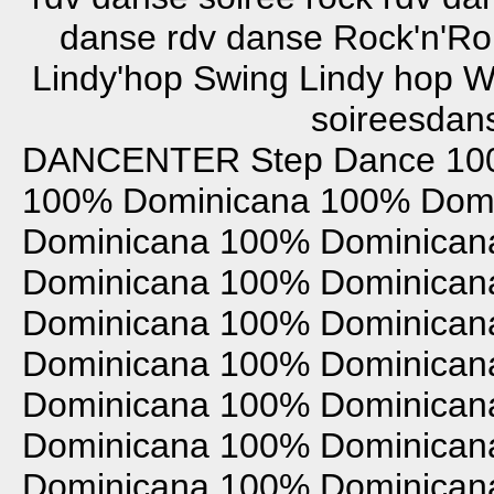
danse rdv danse Rock'n'Ro
Lindy'hop Swing Lindy hop W
soireesdans
DANCENTER
Step Dance
10
100% Dominicana
100% Domi
Dominicana
100% Dominican
Dominicana
100% Dominican
Dominicana
100% Dominican
Dominicana
100% Dominican
Dominicana
100% Dominican
Dominicana
100% Dominican
Dominicana
100% Dominican