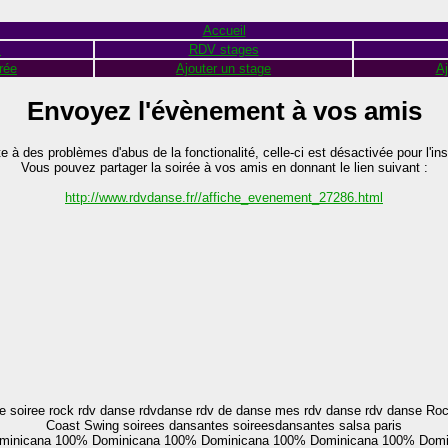
Accueil
s
RDV stages
rée
Ajouter un stage
Aj
Envoyez l'évènement à vos amis
te à des problèmes d'abus de la fonctionalité, celle-ci est désactivée pour l'ins
Vous pouvez partager la soirée à vos amis en donnant le lien suivant :
http://www.rdvdanse.fr//affiche_evenement_27286.html
soiree rock rdv danse rdvdanse rdv de danse mes rdv danse rdv danse Rock
Coast Swing soirees dansantes soireesdansantes salsa paris
minicana
100% Dominicana
100% Dominicana
100% Dominicana
100% Domi