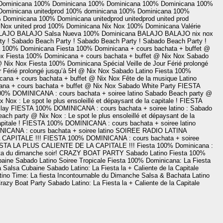
Dominicana
100% Dominicana
100% Dominicana
100% Dominicana
100%
Dominicana
unitedprod
100% dominicana
100% Dominicana
100%
 Dominicana
100% Dominicana
unitedprod
unitedprod
united prod
 Nox
united prod
100% Dominicana
Nix Nox
100% Dominicana
Valérie
LAJO
BALAJO
Salsa Nueva
100% Dominicana
BALAJO
BALAJO
nix nox
y !
Sabado Beach Party !
Sabado Beach Party !
Sabado Beach Party !
a 100% Dominicana
Fiesta 100% Dominicana + cours bachata + buffet @
ox
Fiesta 100% Dominicana + cours bachata + buffet @ Nix Nox
Sabado
 @ Nix Nox
Fiesta 100% Dominicana Spécial Veille de Jour Férié prolongé
r Férié prolongé jusqu’à 5H @ Nix Nox
Sabado Latino
Fiesta 100%
cana + cours bachata + buffet @ Nix Nox
Fête de la musique Latino
na + cours bachata + buffet @ Nix Nox
Sabado White Party
FIESTA
0% DOMINICANA : cours bachata + soiree latino
Sabado Beach party @
Nox : Le spot le plus ensoleillé et dépaysant de la capitale !
FIESTA
lay
FIESTA 100% DOMINICANA : cours bachata + soiree latino
: Sabado
ch party @ Nix Nox : Le spot le plus ensoleillé et dépaysant de la
pitale !
FIESTA 100% DOMINICANA : cours bachata + soiree latino
CANA : cours bachata + soiree latino
SOIREE RADIO LATINA
CAPITALE !!!
FIESTA 100% DOMINICANA : cours bachata + soiree
STA LA PLUS CALIENTE DE LA CAPITALE !!!
Fiesta 100% Dominicana :
a du dimanche soir!
CRAZY BOAT PARTY
Sabado Latino
Fiesta 100%
baine
Sabado Latino
Soiree Tropicale
Fiesta 100% Dominicana: La Fiesta
a
Salsa Cubaine
Sabado Latino: La Fiesta la + Caliente de la Capitale
tino Time: La fiesta Incontournable du Dimanche
Salsa & Bachata
Latino
razy Boat Party
Sabado Latino: La Fiesta la + Caliente de la Capitale