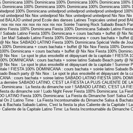
 Dominicana
100% Dominicana
100% Dominicana
100% Dominicana
100% 
 Dominicana
100% Dominicana
100% Dominicana
100% Dominicana
100% 
itedprod
100% Dominicana
unitedprod
unitedprod
unitedprod
unitedprod
100%
rod
unitedprod
Nix Nox
unitedprod
Nix Nox
unitedprod
unitedprod
Nix Nox
Nix
rod
BALAJO
united prod
Ecole des danses Latines Tropicales
united prod
BA
x nox
nix nox
nix nox
nix nox
nix nox
Soirée Training Rock
Sabado Beach Part
tino
Fiesta 100% Dominicana
Fiesta 100% Dominicana
Sabado Latino
Fiest
!
Sabado Latino
Fiesta 100% Dominicana + cours bachata + buffet @ Nix N
 1er Mai!
Sabado Latino
Fiesta 100% Dominicana + cours bachata + buffet
t @ Nix Nox
SABADO LATINO
Fiesta 100% Dominicana Spécial Veille de Jou
a 100% Dominicana + cours bachata + buffet @ Nix Nox
Fiesta 100% Domini
 100% Dominicana + cours bachata + buffet @ Nix Nox
Fiesta 100% Dominica
Nix Nox : Le spot le plus ensoleillé et dépaysant de la capitale !
FIESTA 10
00% DOMINICANA : cours bachata + soiree latino
Sabado Beach party @ Nix 
Nix Nox : Le spot le plus ensoleillé et dépaysant de la capitale !
Summer P
tale !
FIESTA 100% DOMINICANA : cours bachata + soirée latino
Sabado Bea
ado Beach party @ Nix Nox : Le spot le plus ensoleillé et dépaysant de la ca
NA : cours bachata + soiree latino
SABADO LATINO
FIESTA 100% DOMINI
La dernière
SABADO LATINO, C’EST LA FIESTA LA PLUS CALIENTE DE LA 
 Dominicana : La fiesta du dimanche soir !
SABADO LATINO, C’EST LA FIE
iesta du dimanche soir !
Ludo Night Fever
Fiesta 100% Dominicana: La Fiest
DO LATINO
Fiesta 100% Dominicana: La Fiesta du Dimanche Soir!
Salsa Cu
al On 2
Latino Time : La Fiesta Incontournable du Dimanche
Salsa & Bachat
a & Bachata
Sabado Latino, C'est la fiesta la plus Caliente de la Capitale !
La
 Caliente de la Capitale
Latino Time: La fiesta Incontournable du Dimanche
C