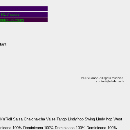
RDV cours
outer un cours
tant
©RDVDanse. All rights reserved.
contact@rdvdanse.fr
'n'Roll Salsa Cha-cha-cha Valse Tango Lindy'hop Swing Lindy hop West
nicana
100% Dominicana
100% Dominicana
100% Dominicana
100%