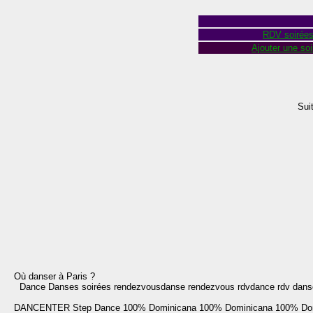
RDV soirée
Ajouter une soi
Sui
Où danser à Paris ?
Dance Danses soirées rendezvousdanse rendezvous rdvdance rdv danse 
DANCENTER
Step Dance
100% Dominicana
100% Dominicana
100% Do