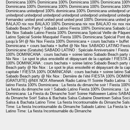
Dominicana
100% Dominicana
100% Dominicana
100% Dominicana
100%
Dominicana
100% Dominicana
100% Dominicana
100% Dominicana
100%
Dominicana
unitedprod
100% dominicana
100% Dominicana
unitedprod
un
unitedprod
unitedprod
unitedprod
unitedprod
unitedprod
unitedprod
unitedp
Fernandez
united prod
united prod
united prod
100% Dominicana
united p
BALAJO
nix nox
BALAJO
100% Dominicana
nix nox
BALAJO
nix nox
ni
Sabado Beach Party !
Sabado Latino
Fiesta 100% Dominicana
Sabado La
Nix Nox
Sabado Latino
Fiesta 100% Dominicana Spécial Veille de Pâques
Latino Spécial Soirée Masquée!
Fiesta 100% Dominicana Spécial Pont du
jusqu’à 5H @ Nix Nox
Fiesta 100% Dominicana + cours bachata + buffe
Dominicana + cours bachata + buffet @ Nix Nox
SABADO LATINO
Fiest
Dominicaine (Gratuite)
SABADO LATINO : Spéciale Anniversaire !
Fiesta
100% DOMINICANA : cours bachata + soiree latino
Sabado Beach party @ 
Nix Nox : Le spot le plus ensoleillé et dépaysant de la capitale !
FIESTA 1
100% DOMINICANA : cours bachata + soiree latino
Sabado Beach party @ 
Beach party @ Nix Nox : Le spot le plus ensoleillé et dépaysant de la capi
capitale !
FIESTA 100% DOMINICANA : cours bachata + soiree latino
Sab
Sabado Beach party @ Nix Nox : Dernière de l’été
FIESTA 100% DOMINICA
(GRATUITE) @NIX NOX
Afterwork Radio Latina !!!
Soirée Radio Latina : 
latino
Fiesta 100% Dominicana : La fiesta du dimanche soir !
Fiesta 100%
La fiesta du dimanche soir !
Sabado Latino
Fiesta 100% Dominicana : La f
Dominicana: La Fiesta du Dimanche Soir!
Soiree Halloween Latino
SABA
du Dimanche Soir!
Salsa & Bachata
Salsa Cubaine
Downtown Salsa Soci
Salsa & Bachata
Latino Time: La fiesta Incontournable du Dimanche
Sals
Time: La fiesta Incontournable du Dimanche
Sabado Latino: La Fiesta la +
Latino Time: La fiesta Incontournable du Dimanche