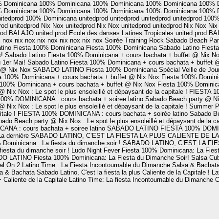
 Dominicana
100% Dominicana
100% Dominicana
100% Dominicana
100% 
 Dominicana
100% Dominicana
100% Dominicana
100% Dominicana
100% 
itedprod
100% Dominicana
unitedprod
unitedprod
unitedprod
unitedprod
100%
rod
unitedprod
Nix Nox
unitedprod
Nix Nox
unitedprod
unitedprod
Nix Nox
Nix
rod
BALAJO
united prod
Ecole des danses Latines Tropicales
united prod
BA
x nox
nix nox
nix nox
nix nox
nix nox
Soirée Training Rock
Sabado Beach Part
tino
Fiesta 100% Dominicana
Fiesta 100% Dominicana
Sabado Latino
Fiest
!
Sabado Latino
Fiesta 100% Dominicana + cours bachata + buffet @ Nix N
 1er Mai!
Sabado Latino
Fiesta 100% Dominicana + cours bachata + buffet
t @ Nix Nox
SABADO LATINO
Fiesta 100% Dominicana Spécial Veille de Jou
a 100% Dominicana + cours bachata + buffet @ Nix Nox
Fiesta 100% Domini
 100% Dominicana + cours bachata + buffet @ Nix Nox
Fiesta 100% Dominica
Nix Nox : Le spot le plus ensoleillé et dépaysant de la capitale !
FIESTA 10
00% DOMINICANA : cours bachata + soiree latino
Sabado Beach party @ Nix 
Nix Nox : Le spot le plus ensoleillé et dépaysant de la capitale !
Summer P
tale !
FIESTA 100% DOMINICANA : cours bachata + soirée latino
Sabado Bea
ado Beach party @ Nix Nox : Le spot le plus ensoleillé et dépaysant de la ca
NA : cours bachata + soiree latino
SABADO LATINO
FIESTA 100% DOMINI
La dernière
SABADO LATINO, C’EST LA FIESTA LA PLUS CALIENTE DE LA 
 Dominicana : La fiesta du dimanche soir !
SABADO LATINO, C’EST LA FIE
iesta du dimanche soir !
Ludo Night Fever
Fiesta 100% Dominicana: La Fiest
DO LATINO
Fiesta 100% Dominicana: La Fiesta du Dimanche Soir!
Salsa Cu
al On 2
Latino Time : La Fiesta Incontournable du Dimanche
Salsa & Bachat
a & Bachata
Sabado Latino, C'est la fiesta la plus Caliente de la Capitale !
La
 Caliente de la Capitale
Latino Time: La fiesta Incontournable du Dimanche
C