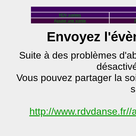
RDV soirées
Ajouter une soirée
A
Envoyez l'évè
Suite à des problèmes d'abu
désactivé
Vous pouvez partager la soi
s
http://www.rdvdanse.fr/