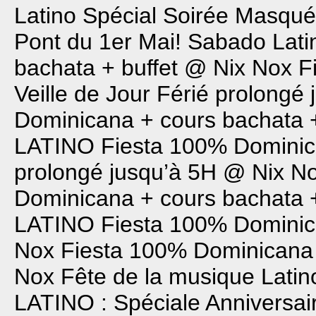
Latino Spécial Soirée Masqué
Pont du 1er Mai!
Sabado Lat
bachata + buffet @ Nix Nox
F
Veille de Jour Férié prolong
Dominicana + cours bachata 
LATINO
Fiesta 100% Dominica
prolongé jusqu’à 5H @ Nix N
Dominicana + cours bachata 
LATINO
Fiesta 100% Dominic
Nox
Fiesta 100% Dominicana 
Nox
Fête de la musique Latin
LATINO : Spéciale Anniversai