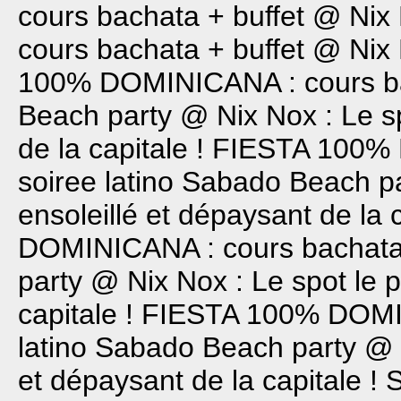
cours bachata + buffet @ Nix
cours bachata + buffet @ Nix
100% DOMINICANA : cours bac
Beach party @ Nix Nox : Le sp
de la capitale !
FIESTA 100% 
soiree latino
Sabado Beach par
ensoleillé et dépaysant de la 
DOMINICANA : cours bachata 
party @ Nix Nox : Le spot le p
capitale !
FIESTA 100% DOMIN
latino
Sabado Beach party @ Ni
et dépaysant de la capitale !