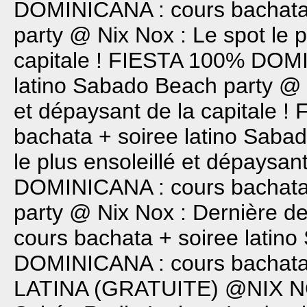
DOMINICANA : cours bachata 
party @ Nix Nox : Le spot le p
capitale !
FIESTA 100% DOMIN
latino
Sabado Beach party @ Ni
et dépaysant de la capitale !
bachata + soiree latino
Sabado
le plus ensoleillé et dépaysant
DOMINICANA : cours bachata 
party @ Nix Nox : Dernière de
cours bachata + soiree latino
DOMINICANA : cours bachata 
LATINA (GRATUITE) @NIX 