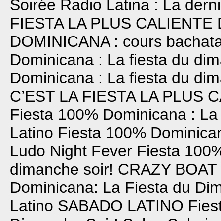
Soirée Radio Latina : La dern
FIESTA LA PLUS CALIENTE D
DOMINICANA : cours bachata 
Dominicana : La fiesta du dim
Dominicana : La fiesta du dim
C’EST LA FIESTA LA PLUS C
Fiesta 100% Dominicana : La f
Latino
Fiesta 100% Dominicana
Ludo Night Fever
Fiesta 100%
dimanche soir!
CRAZY BOAT
Dominicana: La Fiesta du Dim
Latino
SABADO LATINO
Fies