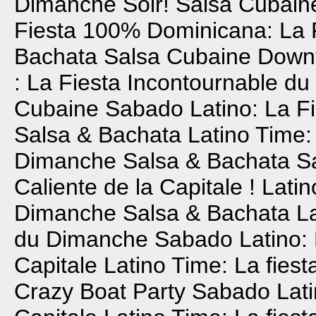
Dimanche Soir!
Salsa Cubain
Fiesta 100% Dominicana: La 
Bachata
Salsa Cubaine
Downt
: La Fiesta Incontournable d
Cubaine
Sabado Latino: La Fie
Salsa & Bachata
Latino Time:
Dimanche
Salsa & Bachata
Sa
Caliente de la Capitale !
Latin
Dimanche
Salsa & Bachata
L
du Dimanche
Sabado Latino: L
Capitale
Latino Time: La fies
Crazy Boat Party
Sabado Latin