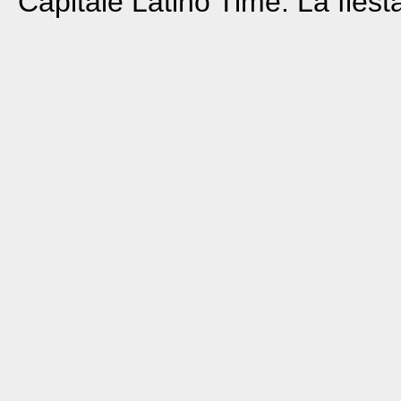
Capitale
Latino Time: La fies