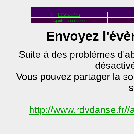
RDV soirées
Ajouter une soirée
A
Envoyez l'évè
Suite à des problèmes d'abu
désactivé
Vous pouvez partager la soi
s
http://www.rdvdanse.fr/