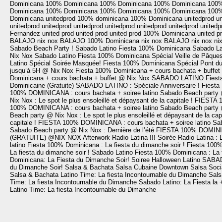
Dominicana
100% Dominicana
100% Dominicana
100% Dominicana
100%
Dominicana
100% Dominicana
100% Dominicana
100% Dominicana
100%
Dominicana
unitedprod
100% dominicana
100% Dominicana
unitedprod
un
unitedprod
unitedprod
unitedprod
unitedprod
unitedprod
unitedprod
unitedp
Fernandez
united prod
united prod
united prod
100% Dominicana
united p
BALAJO
nix nox
BALAJO
100% Dominicana
nix nox
BALAJO
nix nox
ni
Sabado Beach Party !
Sabado Latino
Fiesta 100% Dominicana
Sabado La
Nix Nox
Sabado Latino
Fiesta 100% Dominicana Spécial Veille de Pâques
Latino Spécial Soirée Masquée!
Fiesta 100% Dominicana Spécial Pont du
jusqu’à 5H @ Nix Nox
Fiesta 100% Dominicana + cours bachata + buffe
Dominicana + cours bachata + buffet @ Nix Nox
SABADO LATINO
Fiest
Dominicaine (Gratuite)
SABADO LATINO : Spéciale Anniversaire !
Fiesta
100% DOMINICANA : cours bachata + soiree latino
Sabado Beach party @ 
Nix Nox : Le spot le plus ensoleillé et dépaysant de la capitale !
FIESTA 1
100% DOMINICANA : cours bachata + soiree latino
Sabado Beach party @ 
Beach party @ Nix Nox : Le spot le plus ensoleillé et dépaysant de la capi
capitale !
FIESTA 100% DOMINICANA : cours bachata + soiree latino
Sab
Sabado Beach party @ Nix Nox : Dernière de l’été
FIESTA 100% DOMINICA
(GRATUITE) @NIX NOX
Afterwork Radio Latina !!!
Soirée Radio Latina : 
latino
Fiesta 100% Dominicana : La fiesta du dimanche soir !
Fiesta 100%
La fiesta du dimanche soir !
Sabado Latino
Fiesta 100% Dominicana : La f
Dominicana: La Fiesta du Dimanche Soir!
Soiree Halloween Latino
SABA
du Dimanche Soir!
Salsa & Bachata
Salsa Cubaine
Downtown Salsa Soci
Salsa & Bachata
Latino Time: La fiesta Incontournable du Dimanche
Sals
Time: La fiesta Incontournable du Dimanche
Sabado Latino: La Fiesta la +
Latino Time: La fiesta Incontournable du Dimanche