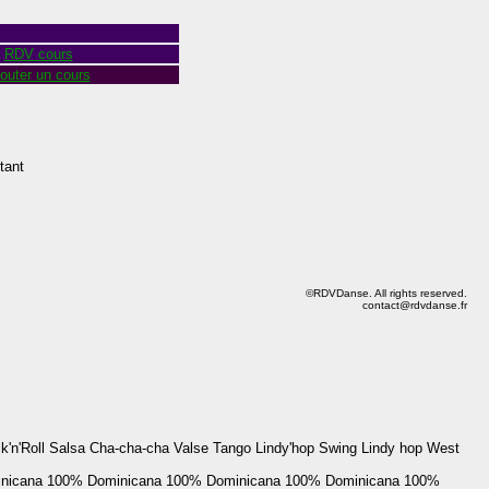
RDV cours
outer un cours
tant
©RDVDanse. All rights reserved.
contact@rdvdanse.fr
'n'Roll Salsa Cha-cha-cha Valse Tango Lindy'hop Swing Lindy hop West
nicana
100% Dominicana
100% Dominicana
100% Dominicana
100%