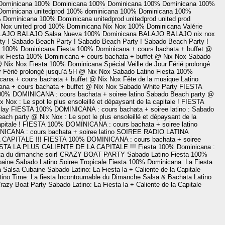
Dominicana
100% Dominicana
100% Dominicana
100% Dominicana
100%
Dominicana
unitedprod
100% dominicana
100% Dominicana
100%
 Dominicana
100% Dominicana
unitedprod
unitedprod
united prod
 Nox
united prod
100% Dominicana
Nix Nox
100% Dominicana
Valérie
LAJO
BALAJO
Salsa Nueva
100% Dominicana
BALAJO
BALAJO
nix nox
y !
Sabado Beach Party !
Sabado Beach Party !
Sabado Beach Party !
a 100% Dominicana
Fiesta 100% Dominicana + cours bachata + buffet @
ox
Fiesta 100% Dominicana + cours bachata + buffet @ Nix Nox
Sabado
 @ Nix Nox
Fiesta 100% Dominicana Spécial Veille de Jour Férié prolongé
r Férié prolongé jusqu’à 5H @ Nix Nox
Sabado Latino
Fiesta 100%
cana + cours bachata + buffet @ Nix Nox
Fête de la musique Latino
na + cours bachata + buffet @ Nix Nox
Sabado White Party
FIESTA
0% DOMINICANA : cours bachata + soiree latino
Sabado Beach party @
Nox : Le spot le plus ensoleillé et dépaysant de la capitale !
FIESTA
lay
FIESTA 100% DOMINICANA : cours bachata + soiree latino
: Sabado
ch party @ Nix Nox : Le spot le plus ensoleillé et dépaysant de la
pitale !
FIESTA 100% DOMINICANA : cours bachata + soiree latino
CANA : cours bachata + soiree latino
SOIREE RADIO LATINA
CAPITALE !!!
FIESTA 100% DOMINICANA : cours bachata + soiree
STA LA PLUS CALIENTE DE LA CAPITALE !!!
Fiesta 100% Dominicana :
a du dimanche soir!
CRAZY BOAT PARTY
Sabado Latino
Fiesta 100%
baine
Sabado Latino
Soiree Tropicale
Fiesta 100% Dominicana: La Fiesta
a
Salsa Cubaine
Sabado Latino: La Fiesta la + Caliente de la Capitale
tino Time: La fiesta Incontournable du Dimanche
Salsa & Bachata
Latino
razy Boat Party
Sabado Latino: La Fiesta la + Caliente de la Capitale