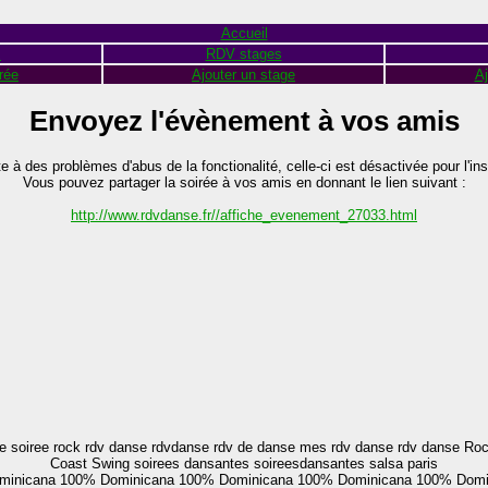
Accueil
s
RDV stages
rée
Ajouter un stage
Aj
Envoyez l'évènement à vos amis
te à des problèmes d'abus de la fonctionalité, celle-ci est désactivée pour l'ins
Vous pouvez partager la soirée à vos amis en donnant le lien suivant :
http://www.rdvdanse.fr//affiche_evenement_27033.html
soiree rock rdv danse rdvdanse rdv de danse mes rdv danse rdv danse Rock
Coast Swing soirees dansantes soireesdansantes salsa paris
minicana
100% Dominicana
100% Dominicana
100% Dominicana
100% Domi