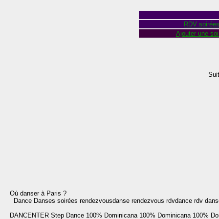
RDV soirée
Ajouter une soi
Sui
Où danser à Paris ?
Dance Danses soirées rendezvousdanse rendezvous rdvdance rdv danse 
DANCENTER
Step Dance
100% Dominicana
100% Dominicana
100% Do