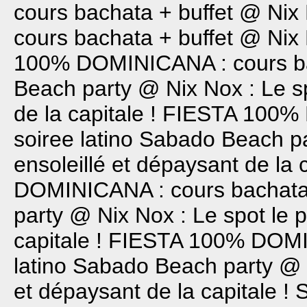
cours bachata + buffet @ Nix
cours bachata + buffet @ Nix
100% DOMINICANA : cours bac
Beach party @ Nix Nox : Le sp
de la capitale !
FIESTA 100% 
soiree latino
Sabado Beach par
ensoleillé et dépaysant de la 
DOMINICANA : cours bachata 
party @ Nix Nox : Le spot le p
capitale !
FIESTA 100% DOMIN
latino
Sabado Beach party @ Ni
et dépaysant de la capitale !