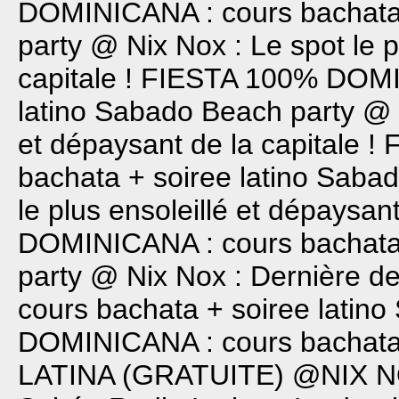
DOMINICANA : cours bachata 
party @ Nix Nox : Le spot le p
capitale !
FIESTA 100% DOMIN
latino
Sabado Beach party @ Ni
et dépaysant de la capitale !
bachata + soiree latino
Sabado
le plus ensoleillé et dépaysant
DOMINICANA : cours bachata 
party @ Nix Nox : Dernière de
cours bachata + soiree latino
DOMINICANA : cours bachata 
LATINA (GRATUITE) @NIX 