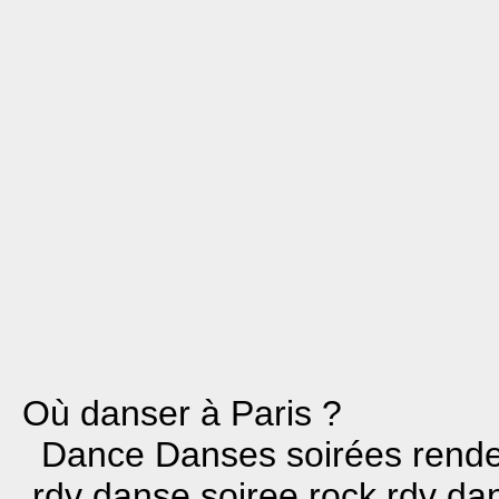
Où danser à Paris ?
Dance Danses soirées rend
rdv danse soiree rock rdv d