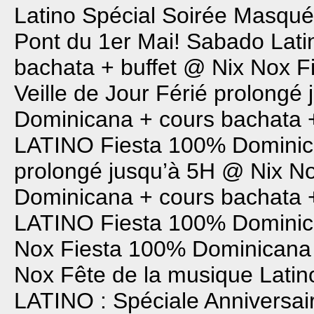
Latino Spécial Soirée Masqué
Pont du 1er Mai!
Sabado Lat
bachata + buffet @ Nix Nox
F
Veille de Jour Férié prolong
Dominicana + cours bachata 
LATINO
Fiesta 100% Dominica
prolongé jusqu’à 5H @ Nix N
Dominicana + cours bachata 
LATINO
Fiesta 100% Dominic
Nox
Fiesta 100% Dominicana 
Nox
Fête de la musique Latin
LATINO : Spéciale Anniversai